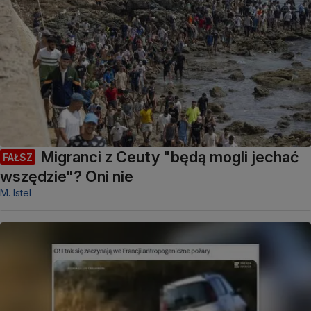
Migranci z Ceuty "będą mogli jechać
FAŁSZ
wszędzie"? Oni nie
M. Istel