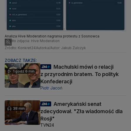
Analiza Hive Moderation nagrania protestu z Sosnowca
Źródło zdjęcia: Hive Moderation
Źródło: Konkret24
Autorka/Autor: Jakub Zulczyk
ZOBACZ TAKŻE:
Machulski mówi o relacji
1 godz 6 min
z przyrodnim bratem. To polityk
Konfederacji
Piotr Jacoń
Amerykański senat
38 min
zdecydował. "Zła wiadomość dla
Rosji"
TVN24