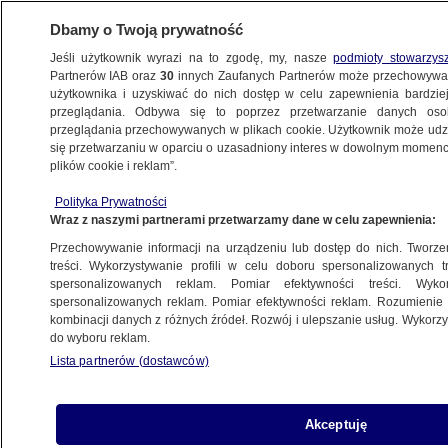
Dbamy o Twoją prywatność
Jeśli użytkownik wyrazi na to zgodę, my, nasze
podmioty stowarzys
Partnerów IAB oraz
30
innych Zaufanych Partnerów może przechowywa
KONKRET24
użytkownika i uzyskiwać do nich dostęp w celu zapewnienia bardzi
przeglądania. Odbywa się to poprzez przetwarzanie danych os
przeglądania przechowywanych w plikach cookie. Użytkownik może udzie
POLSKA
się przetwarzaniu w oparciu o uzasadniony interes w dowolnym momencie
plików cookie i reklam”.
"Rozwiążcie komisję, księża są święci!".
Polityka Prywatności
Ktoś bronił księży w Sosnowcu?
Wraz z naszymi partnerami przetwarzamy dane w celu zapewnienia:
Przechowywanie informacji na urządzeniu lub dostęp do nich. Tworzeni
Jakub Zulczyk
treści. Wykorzystywanie profili w celu doboru spersonalizowanych tr
spersonalizowanych reklam. Pomiar efektywności treści. Wyko
18.02.2026, 09:47
spersonalizowanych reklam. Pomiar efektywności reklam. Rozumienie o
kombinacji danych z różnych źródeł. Rozwój i ulepszanie usług. Wykor
do wyboru reklam.
Udostępnij
Lista partnerów (dostawców)
Akceptuję