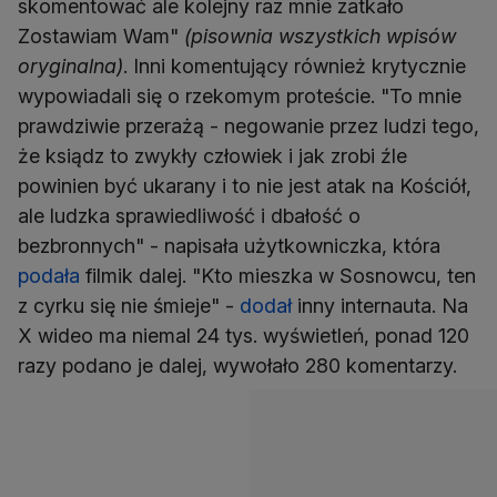
skomentować ale kolejny raz mnie zatkało
Zostawiam Wam"
(pisownia wszystkich wpisów
oryginalna)
. Inni komentujący również krytycznie
wypowiadali się o rzekomym proteście. "To mnie
prawdziwie przerażą - negowanie przez ludzi tego,
że ksiądz to zwykły człowiek i jak zrobi źle
powinien być ukarany i to nie jest atak na Kościół,
ale ludzka sprawiedliwość i dbałość o
bezbronnych" - napisała użytkowniczka, która
podała
filmik dalej. "Kto mieszka w Sosnowcu, ten
z cyrku się nie śmieje" -
dodał
inny internauta. Na
X wideo ma niemal 24 tys. wyświetleń, ponad 120
razy podano je dalej, wywołało 280 komentarzy.