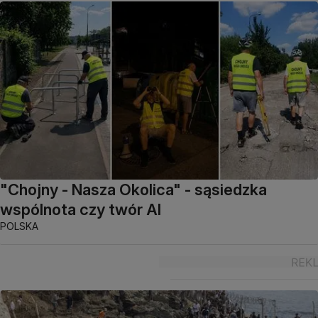
"Chojny - Nasza Okolica" - sąsiedzka
wspólnota czy twór AI
POLSKA