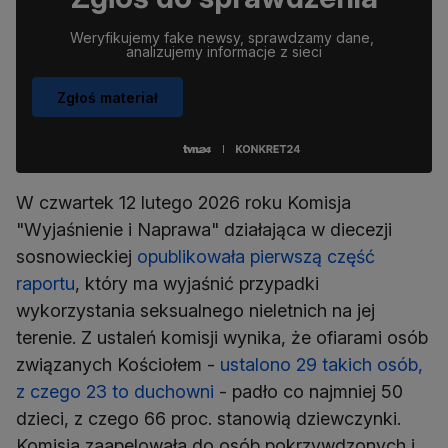
Weryfikujemy fake newsy, sprawdzamy dane, 
analizujemy informacje z sieci
Zgłoś materiał
W czwartek 12 lutego 2026 roku Komisja
"Wyjaśnienie i Naprawa" działająca w diecezji
sosnowieckiej
opublikowała pierwszą część
raportu
, który ma wyjaśnić przypadki
wykorzystania seksualnego nieletnich na jej
terenie. Z ustaleń komisji wynika, że ofiarami osób
związanych Kościołem -
ustalono 29 takich osób,
z czego 23 to duchowni
- padło co najmniej 50
dzieci, z czego 66 proc. stanowią dziewczynki.
Komisja zaapelowała do osób pokrzywdzonych i