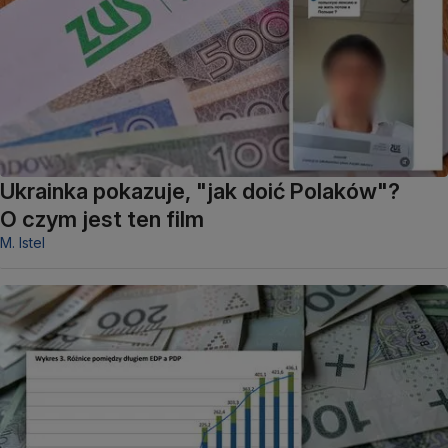
Ukrainka pokazuje, "jak doić Polaków"?
O czym jest ten film
M. Istel