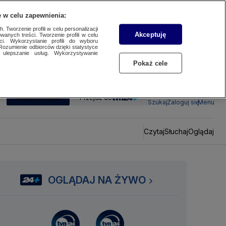
 w celu zapewnienia:
 Tworzenie profili w celu personalizacji
Akceptuję
wanych treści. Tworzenie profili w celu
ci. Wykorzystanie profili do wyboru
Rozumienie odbiorców dzięki statystyce
ulepszanie usług. Wykorzystywanie
Pokaż cele
SUBSKRYBUJ
Przejdź do
Szukaj
Zaloguj się
Menu
Czytaj
Słuchaj
Oglądaj
OGLĄDAJ NA ŻYWO