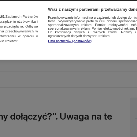
Wraz z naszymi partnerami przetwarzamy dane
161
Zaufanych Partnerów
Przechowywanie informacji na urządzeniu lub dostęp do nich.
treści. Wykorzystywanie profili w celu doboru spersonalizo
ządzeniu użytkownika i
spersonalizowanych reklam. Pomiar efektywności treś
bu przeglądania. Odbywa
spersonalizowanych reklam. Pomiar efektywności reklam. 
ania przechowywanych w
lub kombinacji danych z różnych źródeł. Rozwój i 
ograniczonych danych do wyboru reklam.
zetwarzaniu w oparciu o
ie i reklam”.
Lista partnerów (dostawców)
ny dołączyć?". Uwaga na te