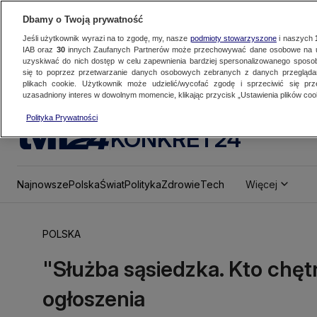
Dbamy o Twoją prywatność
Jeśli użytkownik wyrazi na to zgodę, my, nasze
podmioty stowarzyszone
i naszych
IAB oraz
30
innych Zaufanych Partnerów może przechowywać dane osobowe na ur
uzyskiwać do nich dostęp w celu zapewnienia bardziej spersonalizowanego sposo
się to poprzez przetwarzanie danych osobowych zebranych z danych przegląd
plikach cookie. Użytkownik może udzielić/wycofać zgodę i sprzeciwić się pr
uzasadniony interes w dowolnym momencie, klikając przycisk „Ustawienia plików cook
Polityka Prywatności
KONKRET24
Najnowsze
Polska
Świat
Polityka
Zdrowie
Tech
Więcej
POLSKA
"Służba sąsiedzka. Kto chęt
ogłoszenia