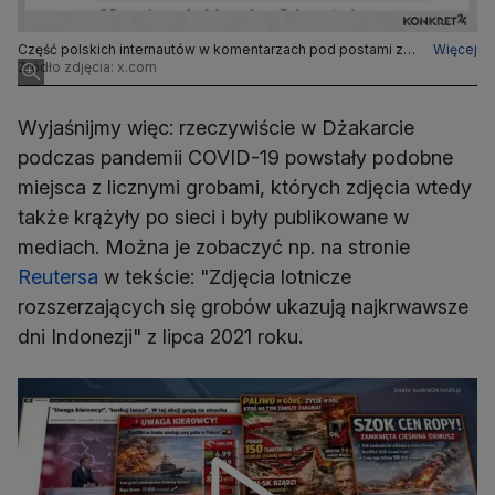
Część polskich internautów w komentarzach pod postami ze
Więcej
zdjęciem kopanych grobów podważała jego aktualność
Źródło zdjęcia: x.com
Wyjaśnijmy więc: rzeczywiście w Dżakarcie
podczas pandemii COVID-19 powstały podobne
miejsca z licznymi grobami, których zdjęcia wtedy
także krążyły po sieci i były publikowane w
mediach. Można je zobaczyć np. na stronie
Reutersa
w tekście: "Zdjęcia lotnicze
rozszerzających się grobów ukazują najkrwawsze
dni Indonezji" z lipca 2021 roku.