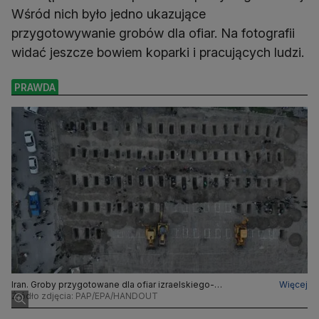
Wśród nich było jedno ukazujące
przygotowywanie grobów dla ofiar. Na fotografii
widać jeszcze bowiem koparki i pracujących ludzi.
PRAWDA
Iran. Groby przygotowane dla ofiar izraelskiego-
Więcej
amerykańskiego nalotu na szkołę w Minabie. Zdjęcie
Źródło zdjęcia: PAP/EPA/HANDOUT
udostępnione przez irański departament prasy zagranicznej