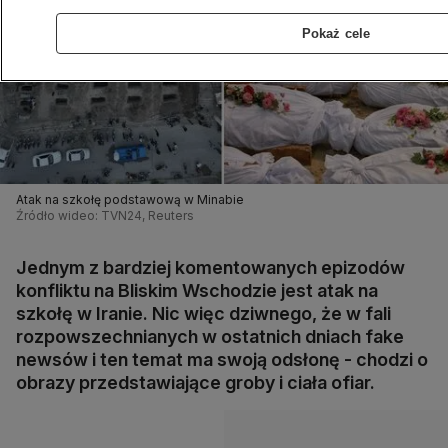
Pokaż cele
Atak na szkołę podstawową w Minabie
Źródło wideo: TVN24, Reuters
Jednym z bardziej komentowanych epizodów
konfliktu na Bliskim Wschodzie jest atak na
szkołę w Iranie. Nic więc dziwnego, że w fali
rozpowszechnianych w ostatnich dniach fake
newsów i ten temat ma swoją odsłonę - chodzi o
obrazy przedstawiające groby i ciała ofiar.