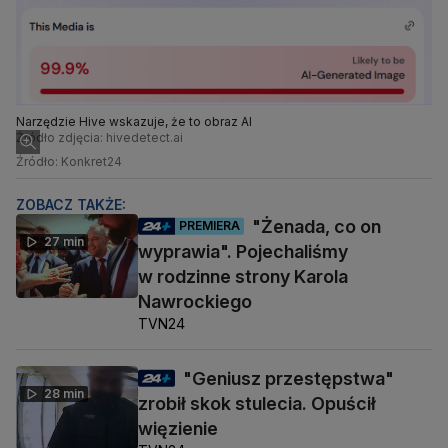
Narzędzie Hive wskazuje, że to obraz AI
Źródło zdjęcia: hivedetect.ai
Źródło: Konkret24
ZOBACZ TAKŻE:
"Żenada, co on
PREMIERA
27 min
wyprawia". Pojechaliśmy
w rodzinne strony Karola
Nawrockiego
TVN24
"Geniusz przestępstwa"
28 min
zrobił skok stulecia. Opuścił
więzienie