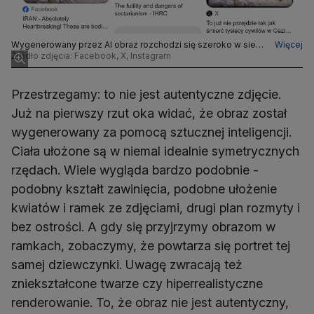
Wygenerowany przez AI obraz rozchodzi się szeroko w sieci
Więcej
- także polskiej - jako autentyczne zdjęcie ofiar nalotu na
Źródło zdjęcia: Facebook, X, Instagram
szkołę w irańskim Minabie
Przestrzegamy: to nie jest autentyczne zdjęcie.
Już na pierwszy rzut oka widać, że obraz został
wygenerowany za pomocą sztucznej inteligencji.
Ciała ułożone są w niemal idealnie symetrycznych
rzędach. Wiele wygląda bardzo podobnie -
podobny kształt zawinięcia, podobne ułożenie
kwiatów i ramek ze zdjęciami, drugi plan rozmyty i
bez ostrości. A gdy się przyjrzymy obrazom w
ramkach, zobaczymy, że powtarza się portret tej
samej dziewczynki. Uwagę zwracają też
zniekształcone twarze czy hiperrealistyczne
renderowanie. To, że obraz nie jest autentyczny,