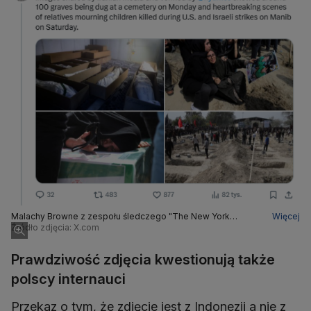
Malachy Browne z zespołu śledczego "The New York
Więcej
Times": weryfikacja potwierdziła, że zdjęcie przedstawia
Źródło zdjęcia: X.com
około 100 grobów, które kopano na cmentarzu 2 marca 2026
dla ofiar ataku w Manib
Prawdziwość zdjęcia kwestionują także
polscy internauci
Przekaz o tym, że zdjęcie jest z Indonezji a nie z