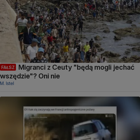
Migranci z Ceuty "będą mogli jechać
FAŁSZ
wszędzie"? Oni nie
M. Istel