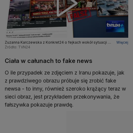
Zuzanna Karczewska z Konkret24 o fejkach wokół sytuacji w
Więcej
Iranie i całym Bliskim Wschodzie
Źródło: TVN24
Ciała w całunach to fake news
O ile przypadek ze zdjęciem z Iranu pokazuje, jak
z prawdziwego obrazu próbuje się zrobić fake
newsa - to inny, również szeroko krążący teraz w
sieci obraz, jest przykładem przekonywania, że
fałszywka pokazuje prawdę.