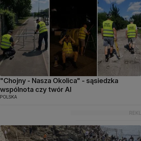
"Chojny - Nasza Okolica" - sąsiedzka
wspólnota czy twór AI
POLSKA