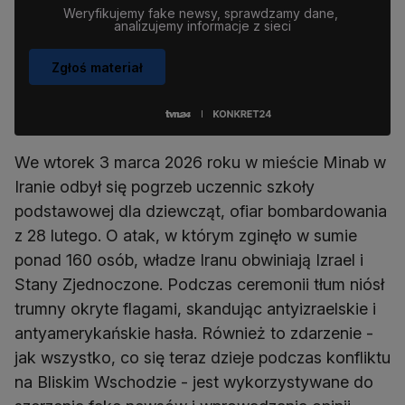
Weryfikujemy fake newsy, sprawdzamy dane, 
analizujemy informacje z sieci
Zgłoś materiał
We wtorek 3 marca 2026 roku w mieście Minab w
Iranie odbył się pogrzeb uczennic szkoły
podstawowej dla dziewcząt, ofiar bombardowania
z 28 lutego. O atak, w którym zginęło w sumie
ponad 160 osób, władze Iranu obwiniają Izrael i
Stany Zjednoczone. Podczas ceremonii tłum niósł
trumny okryte flagami, skandując antyizraelskie i
antyamerykańskie hasła. Również to zdarzenie -
jak wszystko, co się teraz dzieje podczas konfliktu
na Bliskim Wschodzie - jest wykorzystywane do