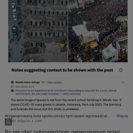
Wygenerowana nota społeczności tym razem wprowadzała
Więcej
w błąd, tak jak i Grok
Źródło zdjęcia: x.com
By nie ufać odpowiedziom generowanym przez