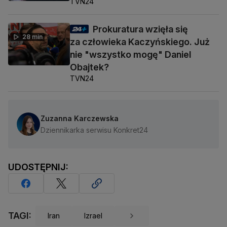
TVN24
Prokuratura wzięła się
28 min
za człowieka Kaczyńskiego. Już
nie "wszystko mogę" Daniel
Obajtek?
TVN24
Zuzanna Karczewska
Dziennikarka serwisu Konkret24
UDOSTĘPNIJ:
TAGI:
Iran
Izrael