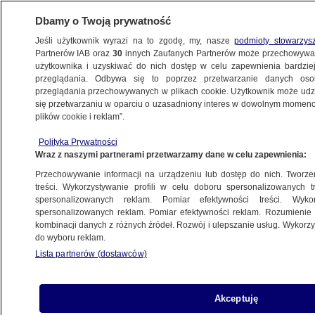
Dbamy o Twoją prywatność
Jeśli użytkownik wyrazi na to zgodę, my, nasze
podmioty stowarzys
Partnerów IAB oraz
30
innych Zaufanych Partnerów może przechowywa
KONKRET24
użytkownika i uzyskiwać do nich dostęp w celu zapewnienia bardzi
przeglądania. Odbywa się to poprzez przetwarzanie danych os
przeglądania przechowywanych w plikach cookie. Użytkownik może udzie
ŚWIAT
się przetwarzaniu w oparciu o uzasadniony interes w dowolnym momencie
plików cookie i reklam”.
Czyje to groby, a czyje ciała. Kłamstwa
Polityka Prywatności
po ataku na szkołę w Iranie
Wraz z naszymi partnerami przetwarzamy dane w celu zapewnienia:
Przechowywanie informacji na urządzeniu lub dostęp do nich. Tworzeni
Zuzanna Karczewska
treści. Wykorzystywanie profili w celu doboru spersonalizowanych tr
spersonalizowanych reklam. Pomiar efektywności treści. Wyko
5.03.2026, 09:42
spersonalizowanych reklam. Pomiar efektywności reklam. Rozumienie o
kombinacji danych z różnych źródeł. Rozwój i ulepszanie usług. Wykor
do wyboru reklam.
Udostępnij
Lista partnerów (dostawców)
Akceptuję