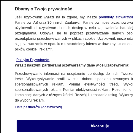
Dbamy o Twoją prywatność
Jeśli użytkownik wyrazi na to zgodę, my, nasze
podmioty stowarzys
Partnerów IAB oraz
30
innych Zaufanych Partnerów może przechowywa
KONKRET24
użytkownika i uzyskiwać do nich dostęp w celu zapewnienia bardzi
przeglądania. Odbywa się to poprzez przetwarzanie danych os
przeglądania przechowywanych w plikach cookie. Użytkownik może udzie
ŚWIAT
się przetwarzaniu w oparciu o uzasadniony interes w dowolnym momencie
plików cookie i reklam”.
Hegseth "zacytował fałszywy werset
Polityka Prywatności
biblijny z Pulp Fiction"? Nie do końca
Wraz z naszymi partnerami przetwarzamy dane w celu zapewnienia:
Przechowywanie informacji na urządzeniu lub dostęp do nich. Tworzeni
Zespół autorów
treści. Wykorzystywanie profili w celu doboru spersonalizowanych tr
spersonalizowanych reklam. Pomiar efektywności treści. Wyko
16.04.2026, 16:23
spersonalizowanych reklam. Pomiar efektywności reklam. Rozumienie o
kombinacji danych z różnych źródeł. Rozwój i ulepszanie usług. Wykor
do wyboru reklam.
Udostępnij
Lista partnerów (dostawców)
Akceptuję