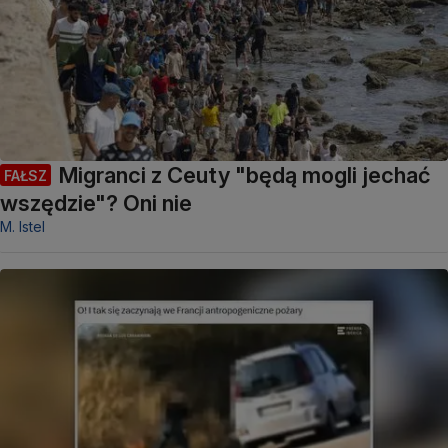
Migranci z Ceuty "będą mogli jechać
FAŁSZ
wszędzie"? Oni nie
M. Istel