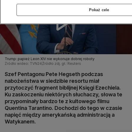
Pokaż cele
Trump: papież Leon XIV nie wykonuje dobrej roboty
Źródło wideo: TVN24
Źródło zdj. gł.: Reuters
Szef Pentagonu Pete Hegseth podczas
nabożeństwa w siedzibie resortu miał
przytoczyć fragment biblijnej Księgi Ezechiela.
Ku zaskoczeniu niektórych słuchaczy, słowa te
przypominały bardzo te z kultowego filmu
Quentina Tarantino. Dochodzi do tego w czasie
napięć między amerykańską administracją a
Watykanem.