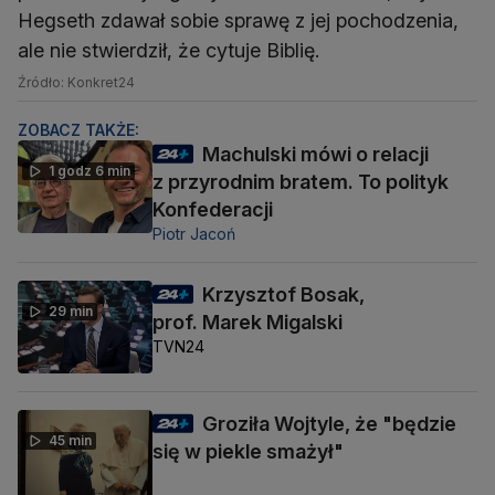
Hegseth zdawał sobie sprawę z jej pochodzenia,
ale nie stwierdził, że cytuje Biblię.
Źródło: Konkret24
ZOBACZ TAKŻE:
Machulski mówi o relacji
1 godz 6 min
z przyrodnim bratem. To polityk
Konfederacji
Piotr Jacoń
Krzysztof Bosak,
29 min
prof. Marek Migalski
TVN24
Groziła Wojtyle, że "będzie
45 min
się w piekle smażył"