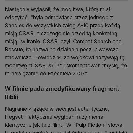
Następnie wyjaśnił, że modlitwa, którą miał
odczytać, "była odmawiana przez jednego z
Sandies do wszystkich załóg A-10 przed każdą
misją CSAR, a szczególnie przed tą konkretną
misją" w Iranie. CSAR, czyli Combat Search and
Rescue, to nazwa na działania poszukiwawczo-
ratownicze. Powiedział, że wojskowi nazywają tę
modlitwę "CSAR 25:17" i skomentował: "myślę, że
to nawiązanie do Ezechiela 25:17".
W filmie pada zmodyfikowany fragment
Biblii
Nagranie krążące w sieci jest autentyczne,
Hegseth faktycznie wygłosił frazy niemal
identyczne jak te z filmu. W "Pulp Fiction" słowa
te padają również w kontekście proroka Ezechiela.