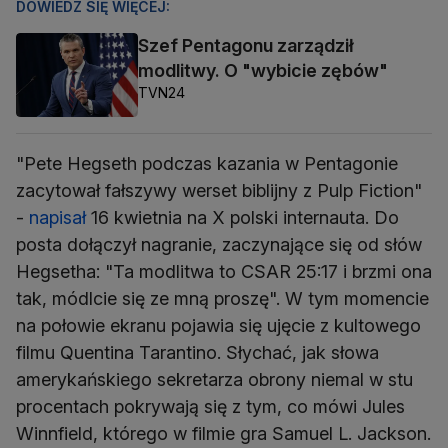
DOWIEDZ SIĘ WIĘCEJ:
Szef Pentagonu zarządził
modlitwy. O "wybicie zębów"
TVN24
"Pete Hegseth podczas kazania w Pentagonie
zacytował fałszywy werset biblijny z Pulp Fiction"
-
napisał
16 kwietnia na X polski internauta. Do
posta dołączył nagranie, zaczynające się od słów
Hegsetha: "Ta modlitwa to CSAR 25:17 i brzmi ona
tak, módlcie się ze mną proszę". W tym momencie
na połowie ekranu pojawia się ujęcie z kultowego
filmu Quentina Tarantino. Słychać, jak słowa
amerykańskiego sekretarza obrony niemal w stu
procentach pokrywają się z tym, co mówi Jules
Winnfield, którego w filmie gra Samuel L. Jackson.