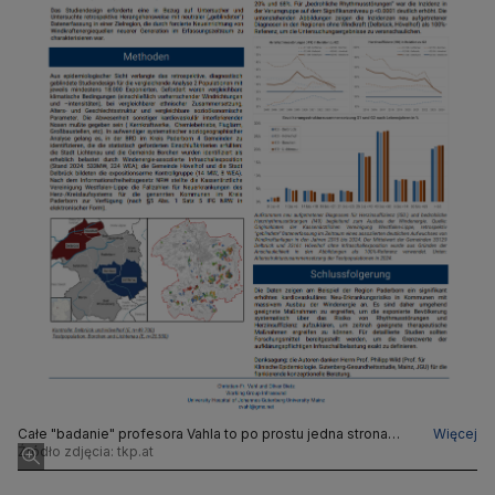
Całe "badanie" profesora Vahla to po prostu jedna strona
Więcej
jego analizy wybranych danych
Źródło zdjęcia: tkp.at