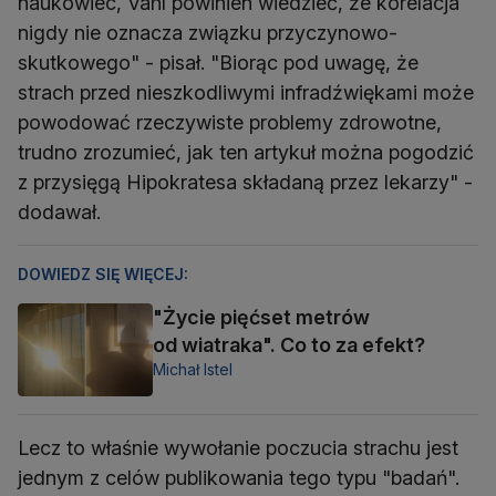
naukowiec, Vahl powinien wiedzieć, że korelacja
nigdy nie oznacza związku przyczynowo-
skutkowego" - pisał. "Biorąc pod uwagę, że
strach przed nieszkodliwymi infradźwiękami może
powodować rzeczywiste problemy zdrowotne,
trudno zrozumieć, jak ten artykuł można pogodzić
z przysięgą Hipokratesa składaną przez lekarzy" -
dodawał.
DOWIEDZ SIĘ WIĘCEJ:
"Życie pięćset metrów
od wiatraka". Co to za efekt?
Michał Istel
Lecz to właśnie wywołanie poczucia strachu jest
jednym z celów publikowania tego typu "badań".