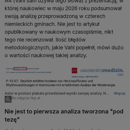
A4 (Vahl sam używa tego słowa) z prezentacją, w
której naukowiec w maju 2026 roku podsumował
swoją analizę przeprowadzoną w czterech
niemieckich gminach. Nie jest to artykuł
opublikowany w naukowym czasopiśmie, nikt
tego nie recenzował. Ilość błędów
metodologicznych, jakie Vahl popełnił, mówi dużo
o wartości naukowej takiej analizy.
Autor w postaci plakatu przedstawił wyniki swojej analizy. Nie
Więcej
jest to badanie naukowe
Źródło zdjęcia: tkp.at
Nie jest to pierwsza analiza tworzona "pod
tezę"