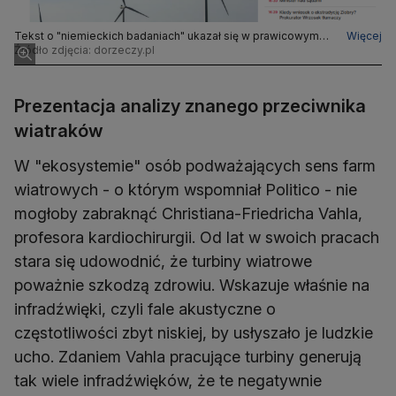
Tekst o "niemieckich badaniach" ukazał się w prawicowym
Więcej
serwisie 6 maja 2026 roku
Źródło zdjęcia: dorzeczy.pl
Prezentacja analizy znanego przeciwnika
wiatraków
W "ekosystemie" osób podważających sens farm
wiatrowych - o którym wspomniał Politico - nie
mogłoby zabraknąć Christiana-Friedricha Vahla,
profesora kardiochirurgii. Od lat w swoich pracach
stara się udowodnić, że turbiny wiatrowe
poważnie szkodzą zdrowiu. Wskazuje właśnie na
infradźwięki, czyli fale akustyczne o
częstotliwości zbyt niskiej, by usłyszało je ludzkie
ucho. Zdaniem Vahla pracujące turbiny generują
tak wiele infradźwięków, że te negatywnie