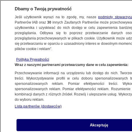
Dbamy o Twoją prywatność
Jeśli użytkownik wyrazi na to zgodę, my, nasze
podmioty stowarzys
Partnerów IAB oraz
30
innych Zaufanych Partnerów może przechowywa
KONKRET24
użytkownika i uzyskiwać do nich dostęp w celu zapewnienia bardzi
przeglądania. Odbywa się to poprzez przetwarzanie danych os
przeglądania przechowywanych w plikach cookie. Użytkownik może udzie
FAŁSZ
się przetwarzaniu w oparciu o uzasadniony interes w dowolnym momencie
plików cookie i reklam”.
Wiatraki "mogą niszczyć serce"? Cytują
Polityka Prywatności
"niemieckie badania", których nie ma
Wraz z naszymi partnerami przetwarzamy dane w celu zapewnienia:
Przechowywanie informacji na urządzeniu lub dostęp do nich. Tworzeni
Michał Istel
treści. Wykorzystywanie profili w celu doboru spersonalizowanych tr
spersonalizowanych reklam. Pomiar efektywności treści. Wyko
15.05.2026, 11:50
spersonalizowanych reklam. Pomiar efektywności reklam. Rozumienie o
kombinacji danych z różnych źródeł. Rozwój i ulepszanie usług. Wykor
do wyboru reklam.
Posłuchaj artykułu
Czyta lektor AI
Lista partnerów (dostawców)
Akceptuję