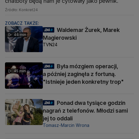
chatboty będą nam je cytowały jako pewnik.
Źródło: Konkret24
ZOBACZ TAKŻE:
Waldemar Żurek, Marek
44 min
Magierowski
TVN24
Była mózgiem operacji,
45 min
a później zaginęła z fortuną.
"Istnieje jeden konkretny trop"
Ponad dwa tysiące godzin
nagrań z telefonów. Młodzi sami
jej to oddali
Tomasz-Marcin Wrona