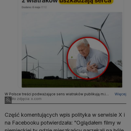
W Polsce treści podważające sens wiatraków publikują m.in.
Więcej
prawicowi politycy
Źródło zdjęcia: x.com
Część komentujących wpis polityka w serwisie X i
na Facebooku potwierdzała: "Oglądałem filmy w
niemieckiej tv gdzie mieszkańcy narzekali na bóle