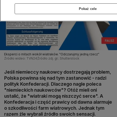
Pokaż cele
Eksperci o mitach wokół wiatraków. "Odczarujmy jedną rzecz"
Źródło wideo: TVN24
Źródło zdj. gł.: Shutterstock
Jeśli niemieccy naukowcy dostrzegają problem,
Polska powinna się nad tym zastanowić - radzi
polityk Konfederacji. Dlaczego nagle poleca
"niemieckich naukowców"? Otóż mieli oni
ustalić, że "wiatraki mogą niszczyć serce". A
Konfederacja i część prawicy od dawna alarmuje
o szkodliwości farm wiatrowych. Jednak tym
razem źle wybrali źródło swoich sensacji.