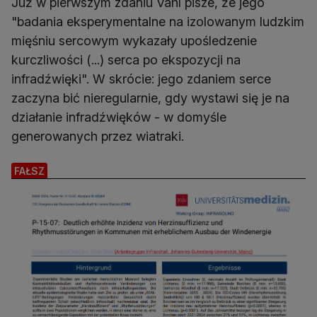
Już w pierwszym zdaniu Vahl pisze, że jego
"badania eksperymentalne na izolowanym ludzkim
mięśniu sercowym wykazały upośledzenie
kurczliwości (...) serca po ekspozycji na
infradźwięki". W skrócie: jego zdaniem serce
zaczyna bić nieregularnie, gdy wystawi się je na
działanie infradźwięków - w domyśle
generowanych przez wiatraki.
FAŁSZ