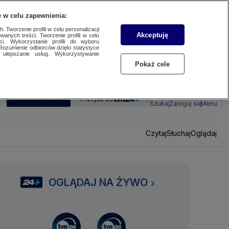
 w celu zapewnienia:
 Tworzenie profili w celu personalizacji
Akceptuję
wanych treści. Tworzenie profili w celu
ci. Wykorzystanie profili do wyboru
Rozumienie odbiorców dzięki statystyce
ulepszanie usług. Wykorzystywanie
Pokaż cele
SUBSKRYBUJ
Przejdź do
Szukaj
Zaloguj się
Menu
Czytaj
Słuchaj
Oglądaj
OGLĄDAJ NA ŻYWO