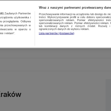
Wraz z naszymi partnerami przetwarzamy dane
161
Zaufanych Partnerów
Przechowywanie informacji na urządzeniu lub dostęp do nich.
treści. Wykorzystywanie profili w celu doboru spersonalizo
ządzeniu użytkownika i
spersonalizowanych reklam. Pomiar efektywności treś
bu przeglądania. Odbywa
spersonalizowanych reklam. Pomiar efektywności reklam. 
ania przechowywanych w
lub kombinacji danych z różnych źródeł. Rozwój i 
ograniczonych danych do wyboru reklam.
zetwarzaniu w oparciu o
ie i reklam”.
Lista partnerów (dostawców)
Kraków