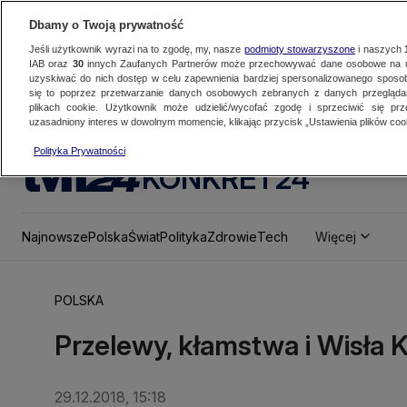
Dbamy o Twoją prywatność
Jeśli użytkownik wyrazi na to zgodę, my, nasze
podmioty stowarzyszone
i naszych
IAB oraz
30
innych Zaufanych Partnerów może przechowywać dane osobowe na ur
uzyskiwać do nich dostęp w celu zapewnienia bardziej spersonalizowanego sposo
się to poprzez przetwarzanie danych osobowych zebranych z danych przegląd
plikach cookie. Użytkownik może udzielić/wycofać zgodę i sprzeciwić się pr
uzasadniony interes w dowolnym momencie, klikając przycisk „Ustawienia plików cook
Polityka Prywatności
KONKRET24
Najnowsze
Polska
Świat
Polityka
Zdrowie
Tech
Więcej
POLSKA
Przelewy, kłamstwa i Wisła 
29.12.2018, 15:18