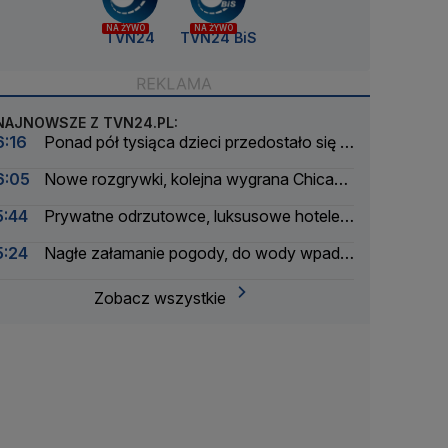
NA ŻYWO
NA ŻYWO
TVN24
TVN24 BiS
NAJNOWSZE Z TVN24.PL:
6:16
Ponad pół tysiąca dzieci przedostało się z
Maroka do Ceuty
6:05
Nowe rozgrywki, kolejna wygrana Chicago
Fire. Lewandowski bez gola
5:44
Prywatne odrzutowce, luksusowe hotele.
Badają podróże byłego ministra
5:24
Nagłe załamanie pogody, do wody wpadło
ponad 30 osób
Zobacz wszystkie