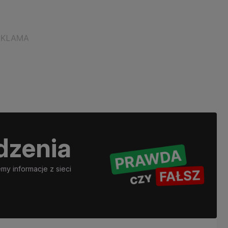
dzenia
y informacje z sieci