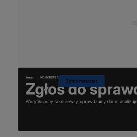
Zgłoś materiał
Zgłoś do spraw
Weryfikujemy fake newsy, sprawdzamy dane, analizujem