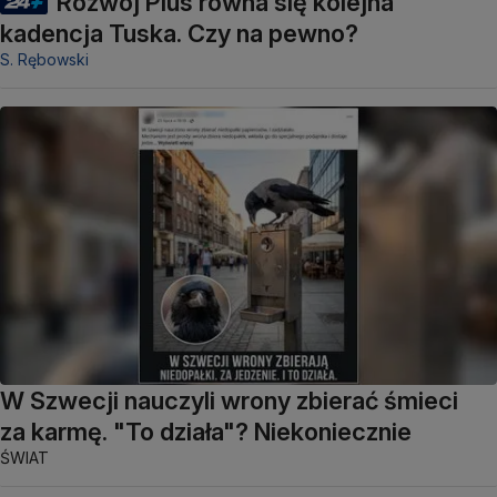
Rozwój Plus równa się kolejna
kadencja Tuska. Czy na pewno?
S. Rębowski
W Szwecji nauczyli wrony zbierać śmieci
za karmę. "To działa"? Niekoniecznie
ŚWIAT