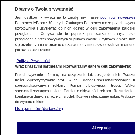
Dbamy o Twoją prywatność
Jeśli użytkownik wyrazi na to zgodę, my, nasze
podmioty stowarzys
Partnerów IAB oraz
30
innych Zaufanych Partnerów może przechowywa
KONKRET24
użytkownika i uzyskiwać do nich dostęp w celu zapewnienia bardzi
przeglądania. Odbywa się to poprzez przetwarzanie danych os
przeglądania przechowywanych w plikach cookie. Użytkownik może udzie
FAŁSZ
się przetwarzaniu w oparciu o uzasadniony interes w dowolnym momencie
plików cookie i reklam”.
Europoseł Buda pokazuje "pierwsze
Polityka Prywatności
transporty wołowiny z Argentyny". A to fejk
Wraz z naszymi partnerami przetwarzamy dane w celu zapewnienia:
Przechowywanie informacji na urządzeniu lub dostęp do nich. Tworzeni
Zespół autorów
treści. Wykorzystywanie profili w celu doboru spersonalizowanych tr
spersonalizowanych reklam. Pomiar efektywności treści. Wyko
9.02.2026, 19:56
spersonalizowanych reklam. Pomiar efektywności reklam. Rozumienie o
kombinacji danych z różnych źródeł. Rozwój i ulepszanie usług. Wykor
do wyboru reklam.
Udostępnij
Lista partnerów (dostawców)
Akceptuję