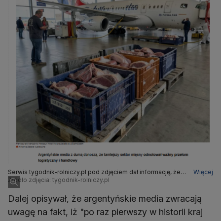
Serwis tygodnik-rolniczy.pl pod zdjęciem dał informację, że
Więcej
jest ono ilustracyjne i pochodzi z Ai/canva
Źródło zdjęcia: tygodnik-rolniczy.pl
Dalej opisywał, że argentyńskie media zwracają
uwagę na fakt, iż "po raz pierwszy w historii kraj