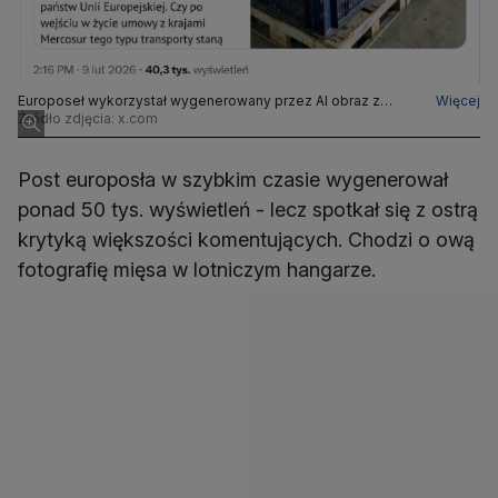
Europoseł wykorzystał wygenerowany przez AI obraz z
Więcej
tekstu serwisu jako ilustrację do swojego posta, nie
Źródło zdjęcia: x.com
wyjaśniając tego odbiorcom
Post europosła w szybkim czasie wygenerował
ponad 50 tys. wyświetleń - lecz spotkał się z ostrą
krytyką większości komentujących. Chodzi o ową
fotografię mięsa w lotniczym hangarze.