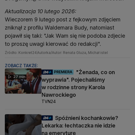
Aktualizacja 10 lutego 2026:
Wieczorem 9 lutego post z fejkowym zdjęciem
zniknął z profilu Waldemara Budy, natomiast
pojawił się taki: "Jak Wam się nie podoba zdjecie
to proszę uwagi kierować do redakcji".
Źródło: Konkret24
Autorka/Autor: Renata Gluza, Michał istel
ZOBACZ TAKŻE:
"Żenada, co on
PREMIERA
27 min
wyprawia". Pojechaliśmy
w rodzinne strony Karola
Nawrockiego
TVN24
Spóźnieni kochankowie?
Lekarka: łechtaczka nie idzie
na emeryturę