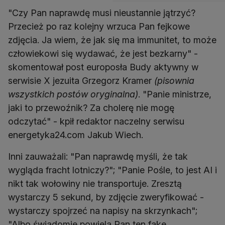
"Czy Pan naprawdę musi nieustannie jątrzyć?
Przecież po raz kolejny wrzuca Pan fejkowe
zdjęcia. Ja wiem, że jak się ma immunitet, to może
człowiekowi się wydawać, że jest bezkarny" -
skomentował post europosła Budy aktywny w
serwisie X jezuita Grzegorz Kramer
(pisownia
wszystkich postów oryginalna)
. "Panie ministrze,
jaki to przewoźnik? Za cholerę nie mogę
odczytać" - kpił redaktor naczelny serwisu
energetyka24.com Jakub Wiech.
Inni zauważali: "Pan naprawdę myśli, że tak
wygląda fracht lotniczy?"; "Panie Pośle, to jest AI i
nikt tak wołowiny nie transportuje. Zresztą
wystarczy 5 sekund, by zdjęcie zweryfikować -
wystarczy spojrzeć na napisy na skrzynkach";
"Albo świadomie powiela Pan ten fake