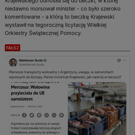
Krajewskiego odnosiła się do beczki, w której
niedawno morsował minister - co było szeroko
komentowane - a którą to beczkę Krajewski
wystawił na tegoroczną licytację Wielkiej
Orkiestry Świątecznej Pomocy.
FAŁSZ