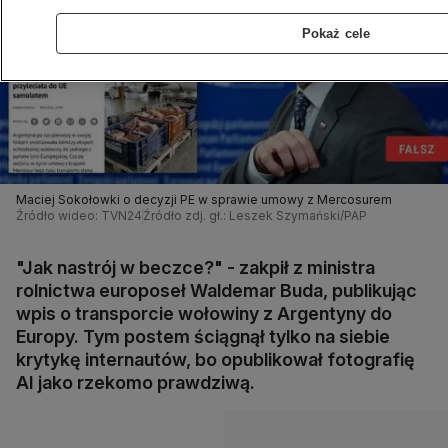
Pokaż cele
Maciej Sokołowki o decyzji PE w sprawie umowy z Mercosurem
Źródło wideo: TVN24
Źródło zdj. gł.: Leszek Szymański/PAP
"Jak nastrój w beczce?" - zakpił z ministra
rolnictwa europoseł Waldemar Buda, publikując
wpis o transporcie wołowiny z Argentyny do
Europy. Tym postem ściągnął tylko na siebie
krytykę internautów, bo opublikował fotografię
AI jako rzekomo prawdziwą.