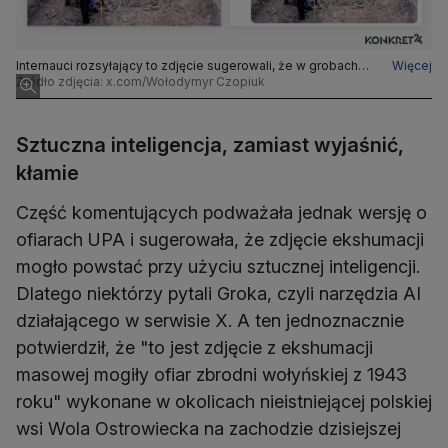
Internauci rozsyłający to zdjęcie sugerowali, że w grobach
Więcej
leżą ofiary UPA
Źródło zdjęcia: x.com/Wołodymyr Czopiuk
Sztuczna inteligencja, zamiast wyjaśnić,
kłamie
Część komentujących podważała jednak wersję o
ofiarach UPA i sugerowała, że zdjęcie ekshumacji
mogło powstać przy użyciu sztucznej inteligencji.
Dlatego niektórzy pytali Groka, czyli narzędzia AI
działającego w serwisie X. A ten jednoznacznie
potwierdził, że "to jest zdjęcie z ekshumacji
masowej mogiły ofiar zbrodni wołyńskiej z 1943
roku" wykonane w okolicach nieistniejącej polskiej
wsi Wola Ostrowiecka na zachodzie dzisiejszej