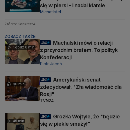
się w piersi - i nadal kłamie
Michał Istel
Źródło: Konkret24
ZOBACZ TAKŻE:
Machulski mówi o relacji
1 godz 6 min
z przyrodnim bratem. To polityk
Konfederacji
Piotr Jacoń
Amerykański senat
38 min
zdecydował. "Zła wiadomość dla
Rosji"
TVN24
Groziła Wojtyle, że "będzie
45 min
się w piekle smażył"