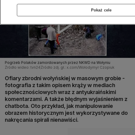
Pokaż cele
Pogrzeb Polaków zamordowanych przez NKWD na Wołyniu
Źródło wideo: tvn24
Źródło zdj. gł.: x.com/Wołodymyr Czopiuk
Ofiary zbrodni wołyńskiej w masowym grobie -
fotografia z takim opisem krąży w mediach
społecznościowych wraz z antyukraińskimi
komentarzami. A także błędnym wyjaśnieniem z
chatbota. Oto przykład, jak manipulowanie
obrazem historycznym jest wykorzystywane do
nakręcania spirali nienawiści.