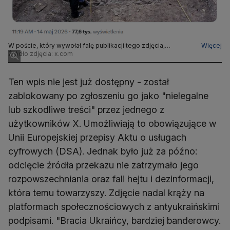
W poście, który wywołał falę publikacji tego zdjęcia,
Więcej
komentarz był jednoznaczny (ten wpis został już
Źródło zdjęcia: x.com
zablokowany)
Ten wpis nie jest już dostępny - został
zablokowany po zgłoszeniu go jako "nielegalne
lub szkodliwe treści" przez jednego z
użytkowników X. Umożliwiają to obowiązujące w
Unii Europejskiej przepisy Aktu o usługach
cyfrowych (DSA). Jednak było już za późno:
odcięcie źródła przekazu nie zatrzymało jego
rozpowszechniania oraz fali hejtu i dezinformacji,
która temu towarzyszy. Zdjęcie nadal krąży na
platformach społecznościowych z antyukraińskimi
podpisami. "Bracia Ukraińcy, bardziej banderowcy.