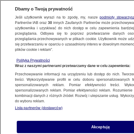
Dbamy o Twoją prywatność
Jeśli użytkownik wyrazi na to zgodę, my, nasze
podmioty stowarzys
Partnerów IAB oraz
30
innych Zaufanych Partnerów może przechowywa
KONKRET24
użytkownika i uzyskiwać do nich dostęp w celu zapewnienia bardzi
przeglądania. Odbywa się to poprzez przetwarzanie danych os
przeglądania przechowywanych w plikach cookie. Użytkownik może udzie
FAŁSZ
się przetwarzaniu w oparciu o uzasadniony interes w dowolnym momencie
plików cookie i reklam”.
To zrobili "bracia Ukraińcy"? Zdjęcie
Polityka Prywatności
w maglu propagandy
Wraz z naszymi partnerami przetwarzamy dane w celu zapewnienia:
Przechowywanie informacji na urządzeniu lub dostęp do nich. Tworzeni
Michał Istel
treści. Wykorzystywanie profili w celu doboru spersonalizowanych tr
spersonalizowanych reklam. Pomiar efektywności treści. Wyko
18.05.2026, 14:21
spersonalizowanych reklam. Pomiar efektywności reklam. Rozumienie o
kombinacji danych z różnych źródeł. Rozwój i ulepszanie usług. Wykor
do wyboru reklam.
Posłuchaj artykułu
Czyta lektor AI
Lista partnerów (dostawców)
Akceptuję