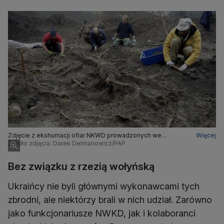
Zdjęcie z ekshumacji ofiar NKWD prowadzonych we
Więcej
Włodzimierzu z 2013 roku
Źródło zdjęcia: Darek Delmanowicz/PAP
Bez związku z rzezią wołyńską
Ukraińcy nie byli głównymi wykonawcami tych
zbrodni, ale niektórzy brali w nich udział. Zarówno
jako funkcjonariusze NWKD, jak i kolaboranci