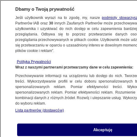
Dbamy o Twoją prywatność
Jeśli użytkownik wyrazi na to zgodę, my, nasze
podmioty stowarzys
Partnerów IAB oraz
30
innych Zaufanych Partnerów może przechowywa
KONKRET24
użytkownika i uzyskiwać do nich dostęp w celu zapewnienia bardzi
przeglądania. Odbywa się to poprzez przetwarzanie danych os
przeglądania przechowywanych w plikach cookie. Użytkownik może udzie
HEZBOLLAH
się przetwarzaniu w oparciu o uzasadniony interes w dowolnym momencie
plików cookie i reklam”.
Transport wyrzutni w Iranie? Uwaga
na wprowadzające w błąd zdjęcie
Polityka Prywatności
Wraz z naszymi partnerami przetwarzamy dane w celu zapewnienia:
Gabriela Sieczkowska
Przechowywanie informacji na urządzeniu lub dostęp do nich. Tworzeni
treści. Wykorzystywanie profili w celu doboru spersonalizowanych tr
spersonalizowanych reklam. Pomiar efektywności treści. Wyko
spersonalizowanych reklam. Pomiar efektywności reklam. Rozumienie o
kombinacji danych z różnych źródeł. Rozwój i ulepszanie usług. Wykor
do wyboru reklam.
Lista partnerów (dostawców)
Akceptuję