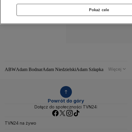
Pokaż cele
Więcej
ABW
Adam Bodnar
Adam Niedzielski
Adam Szłapka
Administracja Donalda Trumpa
Agencja Bezpieczeństwa Wewnętrznego
Agrounia
Alaksandr Łukaszenka
Aleksander Kwaśniewski
Aleksandra Dulkiewicz
Alert RCB
Powrót do góry
Ambasada USA w Polsce
Andrzej Duda
Białoruś
Dołącz do społeczności TVN24:
Bitcoin
Biuro Bezpieczeństwa Narodowego
Bliski Wschód
Bomba atomowa
Borys Budka
TVN24 na żywo
Bruksela
CBŚP
CBA
Ceny paliw
Ceny żywności