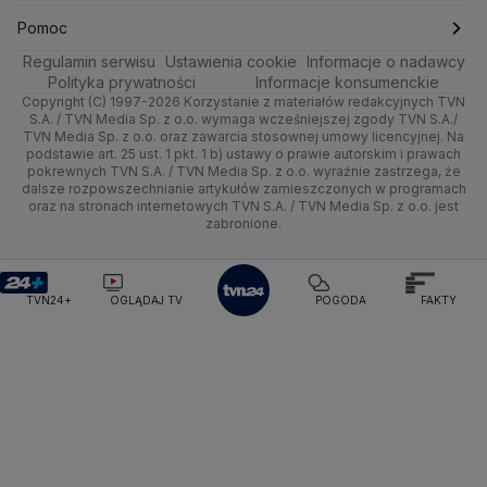
Ministerstwo Obrony Narodowej
Kultura i styl
Trójmiasto
Rynki
Pogoda na weekend
Kolarstwo
Gorące Tematy
TVN
Pomoc
Ministerstwo Rolnictwa
Regulamin serwisu
Ustawienia cookie
Informacje o nadawcy
Ciekawostki
Ministerstwo Rozwoju i Technologii
Wrocław
Dla firm
Najnowsze
Skoki Narciarskie
Wyślij zgłoszenie
Dzień Dobry TVN
Centrum pomocy
Polityka prywatności
Informacje konsumenckie
Ministerstwo Sportu i Turystyki
Copyright (C) 1997-2026 Korzystanie z materiałów redakcyjnych TVN
Quizy
Kielce
Handel
Polska
Sporty zimowe
Uwaga TVN
Ministerstwo Cyfryzacji
Test zgodności
S.A. / TVN Media Sp. z o.o. wymaga wcześniejszej zgody TVN S.A./
TVN Media Sp. z o.o. oraz zawarcia stosownej umowy licencyjnej. Na
Ministerstwo Edukacji Narodowej
podstawie art. 25 ust. 1 pkt. 1 b) ustawy o prawie autorskim i prawach
Kujawsko-pomorskie
Ze świata
Prognoza
Lekkoatletyka
HGTV
Oglądaj na TV
Ministerstwo Finansów
pokrewnych TVN S.A. / TVN Media Sp. z o.o. wyraźnie zastrzega, że
dalsze rozpowszechnianie artykułów zamieszczonych w programach
Ministerstwo Klimatu i Środowiska
Lublin
Tech
Świat
Siatkówka
TVN Turbo
Zrealizuj voucher
oraz na stronach internetowych TVN S.A. / TVN Media Sp. z o.o. jest
Ministerstwo Nauki i Szkolnictwa Wyższego
zabronione.
Lubuskie
Moto
Nauka
Ministerstwo Sprawiedliwości
F1
TVN Style
Ministerstwo Rodziny, Pracy i Polityki Społecznej
Olsztyn
Dla seniora
Ciekawostki
TVN7
Ministerstwo Spraw Zagranicznych
Moskwa
TVN24+
OGLĄDAJ TV
POGODA
FAKTY
Naczelny Sąd Administracyjny
Opole
Turystyka
Podróże
TTV
Najwyższa Izba Kontroli
Narodowe Centrum Badań i Rozwoju
Rzeszów
Smog
Narodowy Bank Polski
Narodowy Fundusz Zdrowia
Szczecin
NASA
NATO
Niemcy
Nord Stream 2
Nowa Lewica
Ordo Iuris
Organizacja Narodów Zjednoczonych
Białystok
Orlen
Parlament Europejski