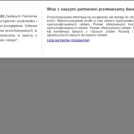
Wraz z naszymi partnerami przetwarzamy dane
161
Zaufanych Partnerów
Przechowywanie informacji na urządzeniu lub dostęp do nich.
treści. Wykorzystywanie profili w celu doboru spersonalizo
ządzeniu użytkownika i
spersonalizowanych reklam. Pomiar efektywności treś
bu przeglądania. Odbywa
spersonalizowanych reklam. Pomiar efektywności reklam. 
ania przechowywanych w
lub kombinacji danych z różnych źródeł. Rozwój i 
ograniczonych danych do wyboru reklam.
zetwarzaniu w oparciu o
ie i reklam”.
Lista partnerów (dostawców)