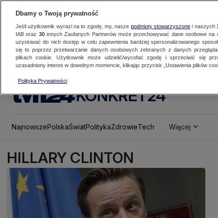
Dbamy o Twoją prywatność
Jeśli użytkownik wyrazi na to zgodę, my, nasze
podmioty stowarzyszone
i naszych
IAB oraz
30
innych Zaufanych Partnerów może przechowywać dane osobowe na ur
uzyskiwać do nich dostęp w celu zapewnienia bardziej spersonalizowanego sposo
się to poprzez przetwarzanie danych osobowych zebranych z danych przegląd
plikach cookie. Użytkownik może udzielić/wycofać zgodę i sprzeciwić się pr
uzasadniony interes w dowolnym momencie, klikając przycisk „Ustawienia plików cook
Polityka Prywatności
KONKRET24
Najnowsze
Polska
Świat
Polityka
Zdrowie
Tech
Więcej
HILLARY CLINTON