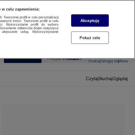
 w celu zapewnienia:
 Tworzenie profili w celu personalizacji
Akceptuję
wanych treści. Tworzenie profili w celu
ci. Wykorzystanie profili do wyboru
Rozumienie odbiorców dzięki statystyce
ulepszanie usług. Wykorzystywanie
Pokaż cele
SUBSKRYBUJ
Przejdź do
Szukaj
Zaloguj się
Menu
Czytaj
Słuchaj
Oglądaj