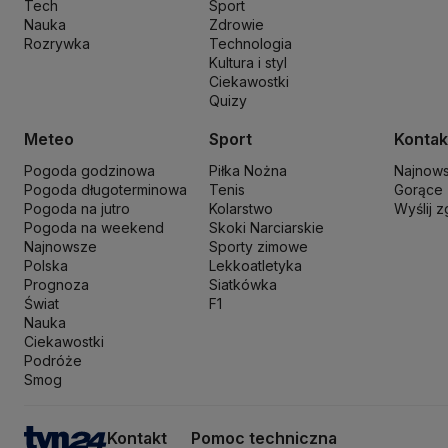
Tech
Sport
Nowa Lewica
Ordo Iuris
Organizacja Narodów Zjednoczonych
Orl
Nauka
Zdrowie
PKP Cargo
PKP Intercity
PKP PLK
Platforma Obywatelska
PLL LO
Rozrywka
Technologia
Kultura i styl
Prokuratura Krajowa
Przemysław Czarnek
Rada Europy
Rada Minis
Ciekawostki
Rzecznik Praw Dziecka
Rzecznik Praw Obywatelskich
Sąd Najwyż
Quizy
Sławomir Mentzen
Sojusz Lewicy Demokratycznej
Solidarna Polsk
Szymon Hołownia
Tadeusz Rydzyk
TikTok
Tobiasz Bocheński
Tryb
Meteo
Sport
Kontak
Włodzimierz Wróbel
WHO
Władimir Putin
Wołodymyr Zełenski
Woj
Pogoda godzinowa
Piłka Nożna
Najnow
Pogoda długoterminowa
Tenis
Gorące
Pogoda na jutro
Kolarstwo
Wyślij 
Pogoda na weekend
Skoki Narciarskie
Najnowsze
Sporty zimowe
Polska
Lekkoatletyka
Prognoza
Siatkówka
Świat
F1
Nauka
Ciekawostki
Podróże
Smog
Kontakt
Pomoc techniczna