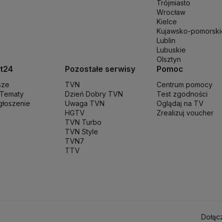
Trójmiasto
en
Parlament Europejski
Partia Demokratyczna USA
Partia Republikańs
Wrocław
T
Poczta Polska
Policja
Polska 2050
Polska Armia
Prawo i Sprawiedliwo
Kielce
Kujawsko-pomorski
trów
Rafał Trzaskowki
Rafał Bochenek
Robert Biedroń
Ropa naftowa
Ro
Lublin
szy
Służba Ochrony Państwa
Służba Więzienna
Sąd apelacyjny
Samorząd
Lubuskie
a
Stopy procentowe
Straż Graniczna
Straż miejska
Straż pożarna
Strajk
Su
Olsztyn
unał Konstytucyjny
Trzecia Droga
TSUE
Uchodźcy
Ukraina
Unia Europe
t24
Pozostałe serwisy
Pomoc
na na Ukrainie
Wojska Obrony Terytorialnej
Wojsko
Wybory Prezydenc
sze
TVN
Centrum pomocy
 Tematy
Dzień Dobry TVN
Test zgodności
zgłoszenie
Uwaga TVN
Oglądaj na TV
HGTV
Zrealizuj voucher
TVN Turbo
TVN Style
TVN7
TTV
Dołąc