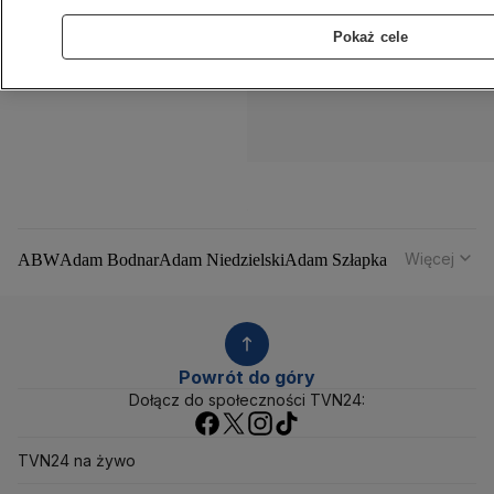
Pokaż cele
Więcej
ABW
Adam Bodnar
Adam Niedzielski
Adam Szłapka
Administracja Donalda Trumpa
Agencja Bezpieczeństwa Wewnętrznego
Agrounia
Alaksandr Łukaszenka
Aleksander Kwaśniewski
Aleksandra Dulkiewicz
Alert RCB
Powrót do góry
Ambasada USA w Polsce
Andrzej Duda
Białoruś
Dołącz do społeczności TVN24:
Bitcoin
Biuro Bezpieczeństwa Narodowego
Bliski Wschód
Bomba atomowa
Borys Budka
TVN24 na żywo
Bruksela
CBŚP
CBA
Ceny paliw
Ceny żywności