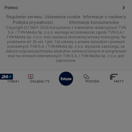
Ministerstwo Obrony Narodowej
Kultura i styl
Trójmiasto
Rynki
Pogoda na weekend
Kolarstwo
Gorące Tematy
TVN
Pomoc
Ministerstwo Rolnictwa
Regulamin serwisu
Ustawienia cookie
Informacje o nadawcy
Ciekawostki
Ministerstwo Rozwoju i Technologii
Wrocław
Dla firm
Najnowsze
Skoki Narciarskie
Wyślij zgłoszenie
Dzień Dobry TVN
Centrum pomocy
Polityka prywatności
Informacje konsumenckie
Ministerstwo Sportu i Turystyki
Copyright (C) 1997-2026 Korzystanie z materiałów redakcyjnych TVN
Quizy
Kielce
Handel
Polska
Sporty zimowe
Uwaga TVN
Ministerstwo Cyfryzacji
Test zgodności
S.A. / TVN Media Sp. z o.o. wymaga wcześniejszej zgody TVN S.A./
TVN Media Sp. z o.o. oraz zawarcia stosownej umowy licencyjnej. Na
Ministerstwo Edukacji Narodowej
podstawie art. 25 ust. 1 pkt. 1 b) ustawy o prawie autorskim i prawach
Kujawsko-pomorskie
Ze świata
Prognoza
Lekkoatletyka
HGTV
Oglądaj na TV
Ministerstwo Finansów
pokrewnych TVN S.A. / TVN Media Sp. z o.o. wyraźnie zastrzega, że
dalsze rozpowszechnianie artykułów zamieszczonych w programach
Ministerstwo Klimatu i Środowiska
Lublin
Tech
Świat
Siatkówka
TVN Turbo
Zrealizuj voucher
oraz na stronach internetowych TVN S.A. / TVN Media Sp. z o.o. jest
Ministerstwo Nauki i Szkolnictwa Wyższego
zabronione.
Lubuskie
Moto
Nauka
Ministerstwo Sprawiedliwości
F1
TVN Style
Ministerstwo Rodziny, Pracy i Polityki Społecznej
Olsztyn
Dla seniora
Ciekawostki
TVN7
Ministerstwo Spraw Zagranicznych
Moskwa
TVN24+
OGLĄDAJ TV
POGODA
FAKTY
Naczelny Sąd Administracyjny
Opole
Turystyka
Podróże
TTV
Najwyższa Izba Kontroli
Narodowe Centrum Badań i Rozwoju
Rzeszów
Smog
Narodowy Bank Polski
Narodowy Fundusz Zdrowia
Szczecin
NASA
NATO
Niemcy
Nord Stream 2
Nowa Lewica
Ordo Iuris
Organizacja Narodów Zjednoczonych
Białystok
Orlen
Parlament Europejski