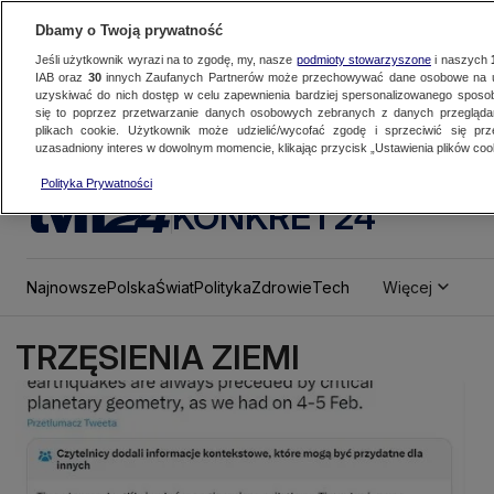
Dbamy o Twoją prywatność
Jeśli użytkownik wyrazi na to zgodę, my, nasze
podmioty stowarzyszone
i naszych
IAB oraz
30
innych Zaufanych Partnerów może przechowywać dane osobowe na ur
uzyskiwać do nich dostęp w celu zapewnienia bardziej spersonalizowanego sposo
się to poprzez przetwarzanie danych osobowych zebranych z danych przegląd
plikach cookie. Użytkownik może udzielić/wycofać zgodę i sprzeciwić się pr
uzasadniony interes w dowolnym momencie, klikając przycisk „Ustawienia plików cook
Polityka Prywatności
KONKRET24
Najnowsze
Polska
Świat
Polityka
Zdrowie
Tech
Więcej
TRZĘSIENIA ZIEMI