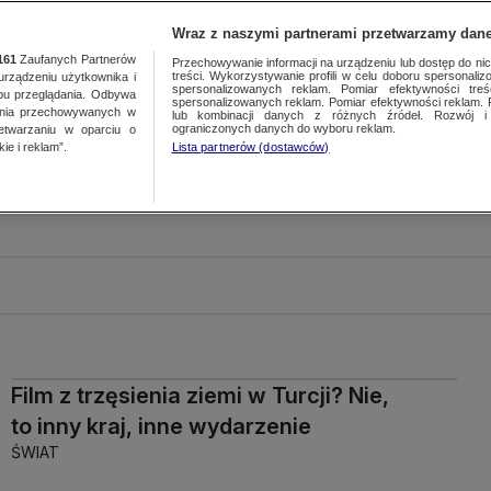
Wraz z naszymi partnerami przetwarzamy dane
161
Zaufanych Partnerów
Przechowywanie informacji na urządzeniu lub dostęp do nich.
treści. Wykorzystywanie profili w celu doboru spersonalizo
ządzeniu użytkownika i
spersonalizowanych reklam. Pomiar efektywności treś
bu przeglądania. Odbywa
spersonalizowanych reklam. Pomiar efektywności reklam. 
ania przechowywanych w
lub kombinacji danych z różnych źródeł. Rozwój i 
ograniczonych danych do wyboru reklam.
zetwarzaniu w oparciu o
ie i reklam”.
Lista partnerów (dostawców)
Film z trzęsienia ziemi w Turcji? Nie,
to inny kraj, inne wydarzenie
ŚWIAT