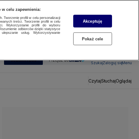
 w celu zapewnienia:
 Tworzenie profili w celu personalizacji
Akceptuję
wanych treści. Tworzenie profili w celu
ci. Wykorzystanie profili do wyboru
Rozumienie odbiorców dzięki statystyce
ulepszanie usług. Wykorzystywanie
Pokaż cele
SUBSKRYBUJ
Przejdź do
Szukaj
Zaloguj się
Menu
Czytaj
Słuchaj
Oglądaj