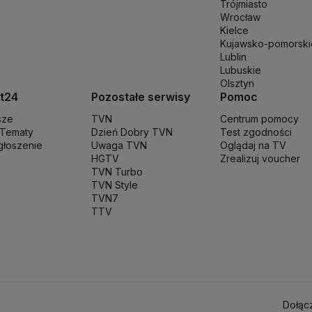
Trójmiasto
en
Parlament Europejski
Partia Demokratyczna USA
Partia Republikańs
Wrocław
T
Poczta Polska
Policja
Polska 2050
Polska Armia
Prawo i Sprawiedliwo
Kielce
Kujawsko-pomorski
trów
Rafał Trzaskowki
Rafał Bochenek
Robert Biedroń
Ropa naftowa
Ro
Lublin
szy
Służba Ochrony Państwa
Służba Więzienna
Sąd apelacyjny
Samorząd
Lubuskie
a
Stopy procentowe
Straż Graniczna
Straż miejska
Straż pożarna
Strajk
Su
Olsztyn
unał Konstytucyjny
Trzecia Droga
TSUE
Uchodźcy
Ukraina
Unia Europe
t24
Pozostałe serwisy
Pomoc
na na Ukrainie
Wojska Obrony Terytorialnej
Wojsko
Wybory Prezydenc
sze
TVN
Centrum pomocy
 Tematy
Dzień Dobry TVN
Test zgodności
zgłoszenie
Uwaga TVN
Oglądaj na TV
HGTV
Zrealizuj voucher
TVN Turbo
TVN Style
TVN7
TTV
Dołąc