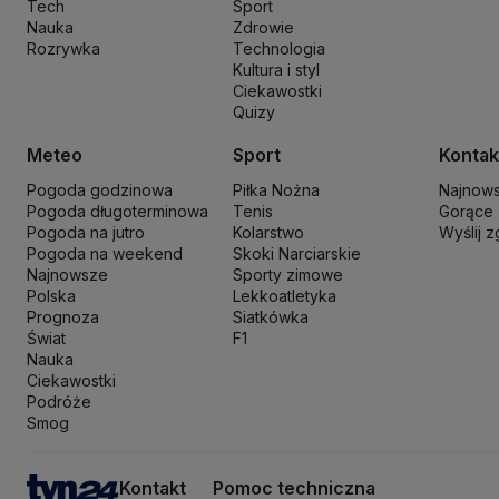
Tech
Sport
Nowa Lewica
Ordo Iuris
Organizacja Narodów Zjednoczonych
Orl
Nauka
Zdrowie
PKP Cargo
PKP Intercity
PKP PLK
Platforma Obywatelska
PLL LO
Rozrywka
Technologia
Kultura i styl
Prokuratura Krajowa
Przemysław Czarnek
Rada Europy
Rada Minis
Ciekawostki
Rzecznik Praw Dziecka
Rzecznik Praw Obywatelskich
Sąd Najwyż
Quizy
Sławomir Mentzen
Sojusz Lewicy Demokratycznej
Solidarna Polsk
Szymon Hołownia
Tadeusz Rydzyk
TikTok
Tobiasz Bocheński
Tryb
Meteo
Sport
Kontak
Włodzimierz Wróbel
WHO
Władimir Putin
Wołodymyr Zełenski
Woj
Pogoda godzinowa
Piłka Nożna
Najnow
Pogoda długoterminowa
Tenis
Gorące
Pogoda na jutro
Kolarstwo
Wyślij 
Pogoda na weekend
Skoki Narciarskie
Najnowsze
Sporty zimowe
Polska
Lekkoatletyka
Prognoza
Siatkówka
Świat
F1
Nauka
Ciekawostki
Podróże
Smog
Kontakt
Pomoc techniczna