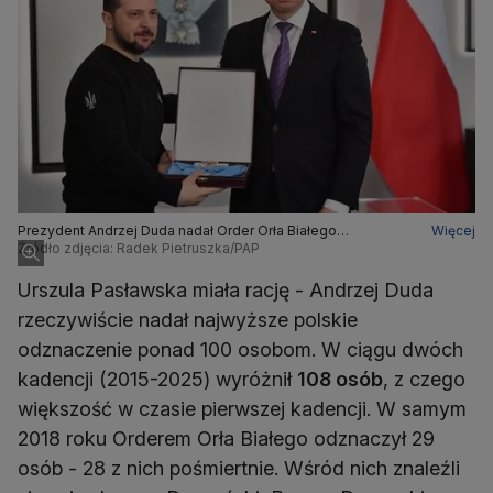
Prezydent Andrzej Duda nadał Order Orła Białego
Więcej
Wołodymyrowi Zełenskiemu. Prezydent Ukrainy odebrał
Źródło zdjęcia: Radek Pietruszka/PAP
odznaczenie w kwietniu 2023 roku
Urszula Pasławska miała rację - Andrzej Duda
rzeczywiście nadał najwyższe polskie
odznaczenie ponad 100 osobom. W ciągu dwóch
kadencji (2015-2025) wyróżnił
108 osób
, z czego
większość w czasie pierwszej kadencji. W samym
2018 roku Orderem Orła Białego odznaczył 29
osób - 28 z nich pośmiertnie. Wśród nich znaleźli