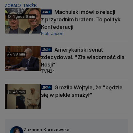
ZOBACZ TAKŻE:
Machulski mówi o relacji
1 godz 6 min
z przyrodnim bratem. To polityk
Konfederacji
Piotr Jacoń
Amerykański senat
38 min
zdecydował. "Zła wiadomość dla
Rosji"
TVN24
Groziła Wojtyle, że "będzie
45 min
się w piekle smażył"
Zuzanna Karczewska