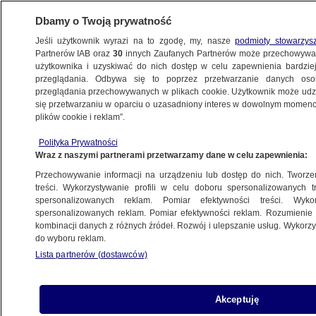
Dbamy o Twoją prywatność
Jeśli użytkownik wyrazi na to zgodę, my, nasze
podmioty stowarzys
Partnerów IAB oraz
30
innych Zaufanych Partnerów może przechowywa
KONKRET24
użytkownika i uzyskiwać do nich dostęp w celu zapewnienia bardzi
przeglądania. Odbywa się to poprzez przetwarzanie danych os
przeglądania przechowywanych w plikach cookie. Użytkownik może udzie
POLITYKA
się przetwarzaniu w oparciu o uzasadniony interes w dowolnym momencie
plików cookie i reklam”.
Tak się kończy "rozdawanie orderów
Polityka Prywatności
na lewo i prawo". Który prezydent nadał
Wraz z naszymi partnerami przetwarzamy dane w celu zapewnienia:
najwięcej Orderów Orła Białego
Przechowywanie informacji na urządzeniu lub dostęp do nich. Tworzeni
treści. Wykorzystywanie profili w celu doboru spersonalizowanych tr
spersonalizowanych reklam. Pomiar efektywności treści. Wyko
Zuzanna Karczewska
spersonalizowanych reklam. Pomiar efektywności reklam. Rozumienie o
1.06.2026, 16:23
kombinacji danych z różnych źródeł. Rozwój i ulepszanie usług. Wykor
do wyboru reklam.
Lista partnerów (dostawców)
Udostępnij
Akceptuję