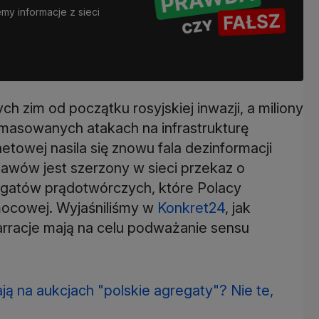
y informacje z sieci
ch zim od początku rosyjskiej inwazji, a miliony
zmasowanych atakach na infrastrukturę
netowej nasila się znowu fala dezinformacji
awów jest szerzony w sieci przekaz o
gatów prądotwórczych, które Polacy
mocowej. Wyjaśniliśmy w
Konkret24
, jak
arracje mają na celu podważanie sensu
ją na aukcjach "polskie agregaty"? Nie te,