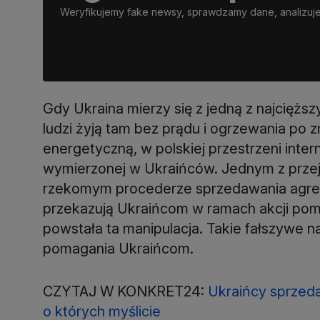
Weryfikujemy fake newsy, sprawdzamy dane, analizujem
Gdy Ukraina mierzy się z jedną z najcięższy
ludzi żyją tam bez prądu i ogrzewania po 
energetyczną, w polskiej przestrzeni inter
wymierzonej w Ukraińców. Jednym z przej
rzekomym procederze sprzedawania agre
przekazują Ukraińcom w ramach akcji po
powstała ta manipulacja. Takie fałszywe n
pomagania Ukraińcom.
CZYTAJ W KONKRET24:
Ukraińcy sprzeda
o których myślicie