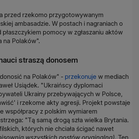
ająca przed rzekomo przygotowywanym
iej ambasadzie. W postach i nagraniach o
od płaszczykiem pomocy w zgłaszaniu aktów
a na Polaków".
ternauci straszą donosem
k donosić na Polaków" -
przekonuje
w mediach
Paweł Usiądek. "Ukraińscy dyplomaci
bywateli Ukrainy przebywających w Polsce,
wiść' i rzekome akty agresji. Projekt powstaje
we współpracy z polskim wymiarem
j ostrzega: "Tą samą drogą szła wielka Brytania.
skich, których nie chciała ścigać nawet
pisownia wszystkich postów oryginalna)
. Ten