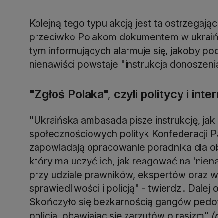
Kolejną tego typu akcją jest ta ostrzeg
przeciwko Polakom dokumentem w ukraińsk
tym informujących alarmuje się, jakoby p
nienawiści powstaje "instrukcja donoszeni
"Zgłoś Polaka", czyli politycy i in
"Ukraińska ambasada pisze instrukcję, ja
społecznościowych polityk Konfederacji 
zapowiadają opracowanie poradnika dla o
który ma uczyć ich, jak reagować na 'niena
przy udziale prawników, ekspertów oraz 
sprawiedliwości i policją" - twierdzi. Dale
Skończyło się bezkarnością gangów pedofil
policja, obawiając się zarzutów o rasizm"
(