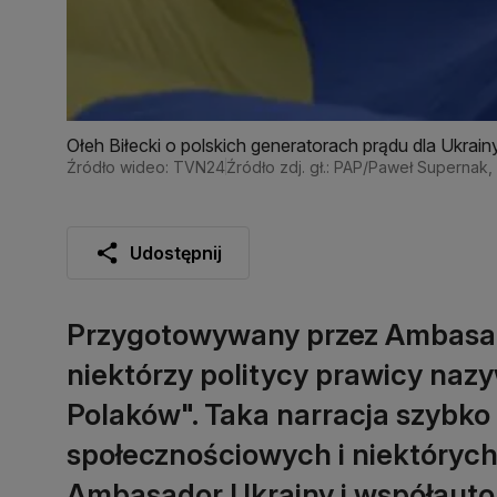
Ołeh Biłecki o polskich generatorach prądu dla Ukrain
Źródło wideo: TVN24
Źródło zdj. gł.: PAP/Paweł Supernak
Udostępnij
Przygotowywany przez Ambasa
niektórzy politycy prawicy nazy
Polaków". Taka narracja szybko
społecznościowych i niektórych
Ambasador Ukrainy i współautor