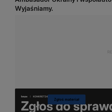
Wyjaśniamy.
Zgłoś materiał
Zgłoś do spraw