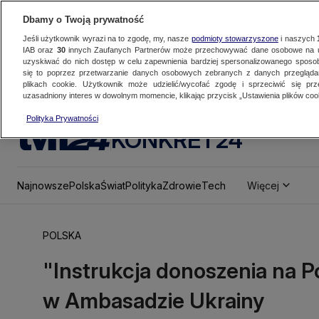
Dbamy o Twoją prywatność
Jeśli użytkownik wyrazi na to zgodę, my, nasze
podmioty stowarzyszone
i naszych
IAB oraz
30
innych Zaufanych Partnerów może przechowywać dane osobowe na ur
uzyskiwać do nich dostęp w celu zapewnienia bardziej spersonalizowanego sposo
się to poprzez przetwarzanie danych osobowych zebranych z danych przegląd
plikach cookie. Użytkownik może udzielić/wycofać zgodę i sprzeciwić się pr
uzasadniony interes w dowolnym momencie, klikając przycisk „Ustawienia plików cook
Polityka Prywatności
KONKRET24
Najnowsze
Polska
Świat
Polityka
Zdrowie
Tech
Więcej
POLSKA
"Instrukcja donoszenia na 
w Ambasadzie Ukrainy