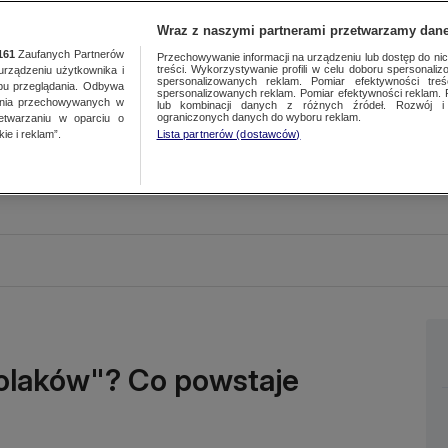
Wraz z naszymi partnerami przetwarzamy dane
161
Zaufanych Partnerów
Przechowywanie informacji na urządzeniu lub dostęp do nich.
treści. Wykorzystywanie profili w celu doboru spersonalizo
ządzeniu użytkownika i
spersonalizowanych reklam. Pomiar efektywności treś
bu przeglądania. Odbywa
spersonalizowanych reklam. Pomiar efektywności reklam. 
ania przechowywanych w
lub kombinacji danych z różnych źródeł. Rozwój i 
ograniczonych danych do wyboru reklam.
zetwarzaniu w oparciu o
ie i reklam”.
Lista partnerów (dostawców)
Polaków"? Co powstaje