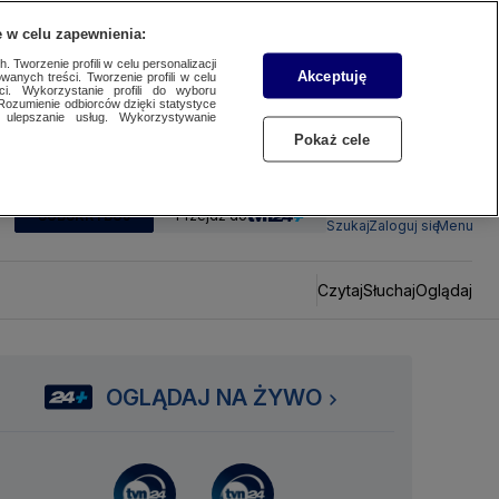
 w celu zapewnienia:
 Tworzenie profili w celu personalizacji
Akceptuję
wanych treści. Tworzenie profili w celu
ci. Wykorzystanie profili do wyboru
Rozumienie odbiorców dzięki statystyce
ulepszanie usług. Wykorzystywanie
Pokaż cele
SUBSKRYBUJ
Przejdź do
Szukaj
Zaloguj się
Menu
Czytaj
Słuchaj
Oglądaj
OGLĄDAJ NA ŻYWO