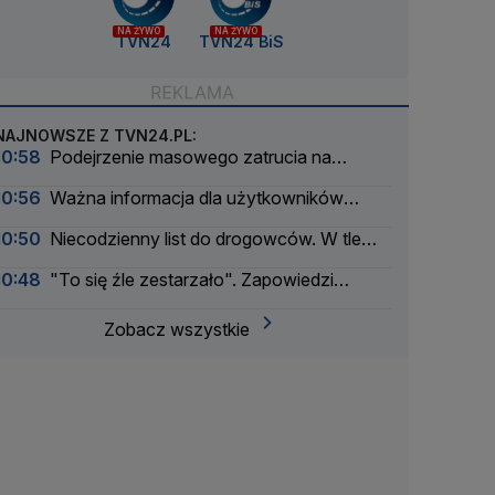
NA ŻYWO
NA ŻYWO
TVN24
TVN24 BiS
NAJNOWSZE Z TVN24.PL:
10:58
Podejrzenie masowego zatrucia na
obozie. Dzieci opuściły szpitale
10:56
Ważna informacja dla użytkowników
mObywatel. Dokumenty mogły stracić ważność
10:50
Niecodzienny list do drogowców. W tle
odcinkowy pomiar prędkości i sportowe
10:48
"To się źle zestarzało". Zapowiedzi
samochody
sprzed roku a rzeczywistość
Zobacz wszystkie