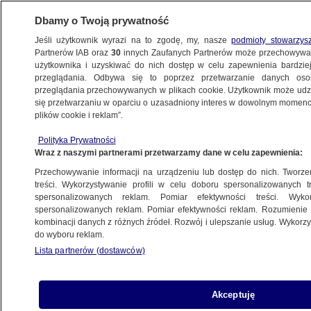
Dbamy o Twoją prywatność
Jeśli użytkownik wyrazi na to zgodę, my, nasze
podmioty stowarzys
Partnerów IAB oraz
30
innych Zaufanych Partnerów może przechowywa
KONKRET24
użytkownika i uzyskiwać do nich dostęp w celu zapewnienia bardzi
przeglądania. Odbywa się to poprzez przetwarzanie danych os
przeglądania przechowywanych w plikach cookie. Użytkownik może udzie
HONGKONG
się przetwarzaniu w oparciu o uzasadniony interes w dowolnym momencie
plików cookie i reklam”.
Popularne w sieci wideo nie jest
z Hongkongu. To projekt artystyczny
Polityka Prywatności
Wraz z naszymi partnerami przetwarzamy dane w celu zapewnienia:
TECH
Przechowywanie informacji na urządzeniu lub dostęp do nich. Tworzeni
treści. Wykorzystywanie profili w celu doboru spersonalizowanych tr
Protestujący w Hongkongu
spersonalizowanych reklam. Pomiar efektywności treści. Wyko
pokazywani jako karaluchy. Walka
spersonalizowanych reklam. Pomiar efektywności reklam. Rozumienie o
kombinacji danych z różnych źródeł. Rozwój i ulepszanie usług. Wykor
toczy się na ulicach i w sieci
do wyboru reklam.
ŚWIAT
Lista partnerów (dostawców)
Akceptuję