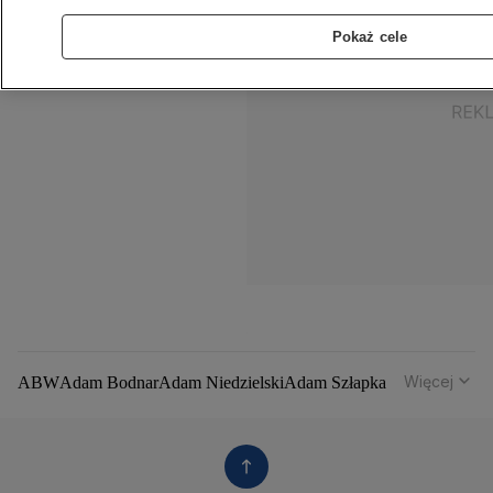
Pokaż cele
Więcej
ABW
Adam Bodnar
Adam Niedzielski
Adam Szłapka
Administracja Donalda Trumpa
Agencja Bezpieczeństwa Wewnętrznego
Agrounia
Alaksandr Łukaszenka
Aleksander Kwaśniewski
Aleksandra Dulkiewicz
Alert RCB