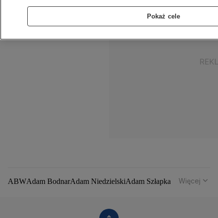
Pokaż cele
Więcej
ABW
Adam Bodnar
Adam Niedzielski
Adam Szłapka
Administracja Donalda Trumpa
Agencja Bezpieczeństwa Wewnętrznego
Agrounia
Alaksandr Łukaszenka
Aleksander Kwaśniewski