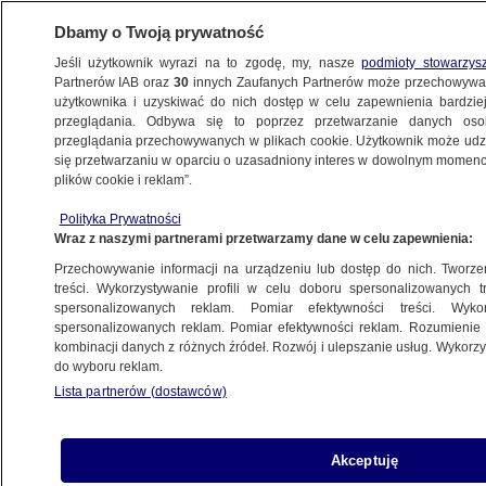
Dbamy o Twoją prywatność
Jeśli użytkownik wyrazi na to zgodę, my, nasze
podmioty stowarzys
Partnerów IAB oraz
30
innych Zaufanych Partnerów może przechowywa
KONKRET24
użytkownika i uzyskiwać do nich dostęp w celu zapewnienia bardzi
przeglądania. Odbywa się to poprzez przetwarzanie danych os
przeglądania przechowywanych w plikach cookie. Użytkownik może udzie
URSUS
się przetwarzaniu w oparciu o uzasadniony interes w dowolnym momencie
plików cookie i reklam”.
"Zamarzli, bo bali się mandatu
FAŁSZ
za ogrzewanie"? Nawet śmierć
Polityka Prywatności
Wraz z naszymi partnerami przetwarzamy dane w celu zapewnienia:
wykorzystali
Michał Istel
Przechowywanie informacji na urządzeniu lub dostęp do nich. Tworzeni
treści. Wykorzystywanie profili w celu doboru spersonalizowanych tr
spersonalizowanych reklam. Pomiar efektywności treści. Wyko
"Brawo za 'repolonizację' panie
FAŁSZ
spersonalizowanych reklam. Pomiar efektywności reklam. Rozumienie o
kombinacji danych z różnych źródeł. Rozwój i ulepszanie usług. Wykor
Tusk". Polityk PiS kręci z upadłością
do wyboru reklam.
Ursusa
Lista partnerów (dostawców)
Gabriela Sieczkowska
Akceptuję