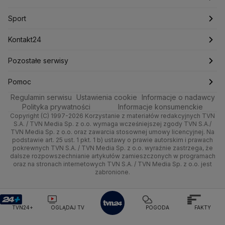
Mariusz Błaszczak
Mariusz Kamiński
Mark Zuckerberg
Mateusz Morawiecki
Nauka
Sport
Newslettery
Ludzie Faktów
Katowice
Notowania
Pogoda godzinowa
Sport
Michał Kamiński
Rozrywka
Zdrowie
Kraków
Pieniądze
Ministerstwo Aktywów Państwowych
Pogoda długoterminowa
Piłka Nożna
Kontakt24
Ministerstwo Edukacji i Nauki
Technologia
Poznań
Nieruchomości
Pogoda na jutro
Tenis
Najnowsze
Pozostałe serwisy
Ministerstwo Infrastruktury
Ministerstwo Kultury
Ministerstwo Obrony Narodowej
Kultura i styl
Trójmiasto
Rynki
Pogoda na weekend
Kolarstwo
Gorące Tematy
TVN
Pomoc
Ministerstwo Rolnictwa
Regulamin serwisu
Ustawienia cookie
Informacje o nadawcy
Ciekawostki
Ministerstwo Rozwoju i Technologii
Wrocław
Dla firm
Najnowsze
Skoki Narciarskie
Wyślij zgłoszenie
Dzień Dobry TVN
Centrum pomocy
Polityka prywatności
Informacje konsumenckie
Ministerstwo Sportu i Turystyki
Copyright (C) 1997-2026 Korzystanie z materiałów redakcyjnych TVN
Quizy
Kielce
Handel
Polska
Sporty zimowe
Uwaga TVN
Ministerstwo Cyfryzacji
Test zgodności
S.A. / TVN Media Sp. z o.o. wymaga wcześniejszej zgody TVN S.A./
TVN Media Sp. z o.o. oraz zawarcia stosownej umowy licencyjnej. Na
Ministerstwo Edukacji Narodowej
podstawie art. 25 ust. 1 pkt. 1 b) ustawy o prawie autorskim i prawach
Kujawsko-pomorskie
Ze świata
Prognoza
Lekkoatletyka
HGTV
Oglądaj na TV
Ministerstwo Finansów
pokrewnych TVN S.A. / TVN Media Sp. z o.o. wyraźnie zastrzega, że
dalsze rozpowszechnianie artykułów zamieszczonych w programach
Ministerstwo Klimatu i Środowiska
Lublin
Tech
Świat
Siatkówka
TVN Turbo
Zrealizuj voucher
oraz na stronach internetowych TVN S.A. / TVN Media Sp. z o.o. jest
Ministerstwo Nauki i Szkolnictwa Wyższego
zabronione.
Lubuskie
Moto
Nauka
Ministerstwo Sprawiedliwości
F1
TVN Style
Ministerstwo Rodziny, Pracy i Polityki Społecznej
Olsztyn
Dla seniora
Ciekawostki
TVN7
Ministerstwo Spraw Zagranicznych
Moskwa
TVN24+
OGLĄDAJ TV
POGODA
FAKTY
Naczelny Sąd Administracyjny
Opole
Turystyka
Podróże