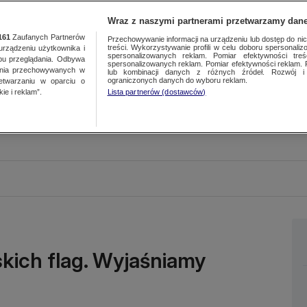
Wraz z naszymi partnerami przetwarzamy dane
161
Zaufanych Partnerów
Przechowywanie informacji na urządzeniu lub dostęp do nich.
treści. Wykorzystywanie profili w celu doboru spersonalizo
ządzeniu użytkownika i
spersonalizowanych reklam. Pomiar efektywności treś
bu przeglądania. Odbywa
spersonalizowanych reklam. Pomiar efektywności reklam. 
ania przechowywanych w
lub kombinacji danych z różnych źródeł. Rozwój i 
ograniczonych danych do wyboru reklam.
zetwarzaniu w oparciu o
ie i reklam”.
Lista partnerów (dostawców)
kich flag. Wyjaśniamy