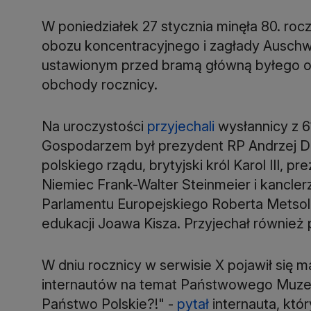
W poniedziałek 27 stycznia minęła 80. ro
obozu koncentracyjnego i zagłady Auschwi
ustawionym przed bramą główną byłego ob
obchody rocznicy.
Na uroczystości
przyjechali
wysłannicy z 6
Gospodarzem był prezydent RP Andrzej Dud
polskiego rządu, brytyjski król Karol III,
Niemiec Frank-Walter Steinmeier i kancle
Parlamentu Europejskiego Roberta Metsola
edukacji Joawa Kisza. Przyjechał również
W dniu rocznicy w serwisie X pojawił się m
internautów na temat Państwowego Muzeum
Państwo Polskie?!" -
pytał
internauta, któ