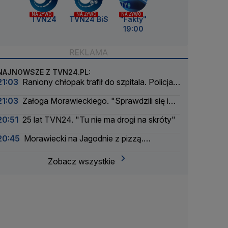
NA ŻYWO
NA ŻYWO
NA ŻYWO
TVN24
TVN24 BiS
"Fakty"
19:00
NAJNOWSZE Z TVN24.PL:
21:03
Raniony chłopak trafił do szpitala. Policja
szuka sprawcy
21:03
Załoga Morawieckiego. "Sprawdzili się i
ponownie może na nich liczyć"
20:51
25 lat TVN24. "Tu nie ma drogi na skróty"
20:45
Morawiecki na Jagodnie z pizzą.
"Świetnie się czuję w paszczy lwa"
Zobacz wszystkie