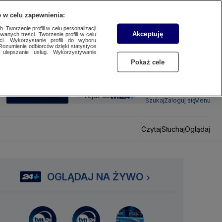
 w celu zapewnienia:
 Tworzenie profili w celu personalizacji
Akceptuję
wanych treści. Tworzenie profili w celu
ci. Wykorzystanie profili do wyboru
Rozumienie odbiorców dzięki statystyce
ulepszanie usług. Wykorzystywanie
Pokaż cele
SUBSKRYBUJ
Przejdź do
Szukaj
Zaloguj się
Menu
Czytaj
Słuchaj
Oglądaj
OGLĄDAJ NA ŻYWO