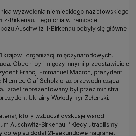
cznica wyzwolenia niemieckiego nazistowskiego
tz-Birkenau. Tego dnia w namiocie
ozu Auschwitz II-Birkenau odbyły się główne
1 krajów i organizacji międzynarodowych.
a. Obecni byli między innymi przedstawiciele
 prezydent Francji Emmanuel Macron, prezydent
rz Niemiec Olaf Scholz oraz przewodnicząca
. Izrael reprezentowany był przez ministra
 prezydent Ukrainy Wołodymyr Zełenski.
ateriał, który wzbudził dyskusję wśród
 Auschwitz-Birkenau. "Kiedy utraciliśmy
ry do wpisu dodał 21-sekundowe nagranie.