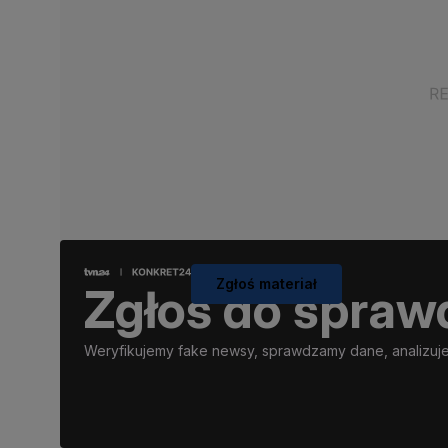
Zgłoś materiał
Zgłoś do spraw
Weryfikujemy fake newsy, sprawdzamy dane, analizujem