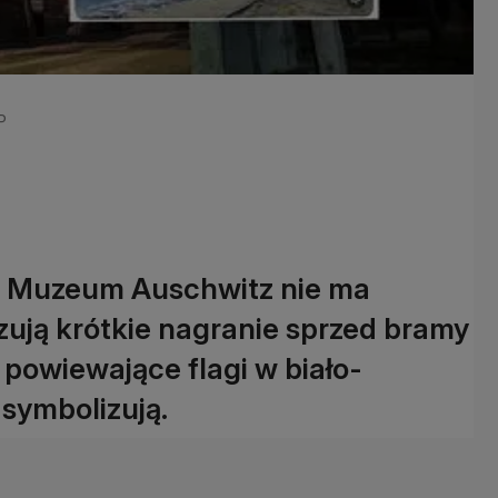
P
 w Muzeum Auschwitz nie ma
zują krótkie nagranie sprzed bramy
powiewające flagi w biało-
 symbolizują.