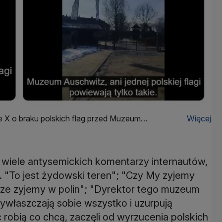
e X o braku polskich flag przed Muzeum
Więcej
ę wiele antysemickich komentarzy internautów,
ela. "To jest żydowski teren"; "Czy My zyjemy
ze zyjemy w polin"; "Dyrektor tego muzeum
ywłaszczają sobie wszystko i uzurpują
 robią co chcą, zaczęli od wyrzucenia polskich