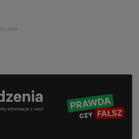
dzenia
y informacje z sieci