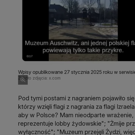
Wpisy opublikowane 27 stycznia 2025 roku w serwisi
Auschwitz-Birkenau.
Źródło zdjęcia: x.com
Pod tymi postami z nagraniem pojawiło si
którzy wzięli flagi z nagrania za flagi Izra
aby w Polsce? Mam nieodparte wrażenie, 
reprezentuje lobby żydowskie"; "Żmije prz
wyłączność"; "Muzeum przejęli Żydzi, więc