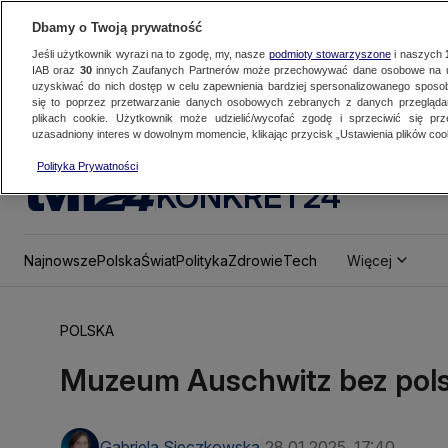
Dbamy o Twoją prywatność
Jeśli użytkownik wyrazi na to zgodę, my, nasze
podmioty stowarzyszone
i naszych
IAB oraz
30
innych Zaufanych Partnerów może przechowywać dane osobowe na ur
uzyskiwać do nich dostęp w celu zapewnienia bardziej spersonalizowanego sposo
się to poprzez przetwarzanie danych osobowych zebranych z danych przegląd
plikach cookie. Użytkownik może udzielić/wycofać zgodę i sprzeciwić się pr
uzasadniony interes w dowolnym momencie, klikając przycisk „Ustawienia plików cook
Polityka Prywatności
KONKRET24
Najnowsze
Polska
Świat
Polityka
Zdrowie
Tech
Więcej
POLSKA
Muzeum Auschwitz bez pols
Gabriela Sieczkowska
28.01.2025, 17:40
|