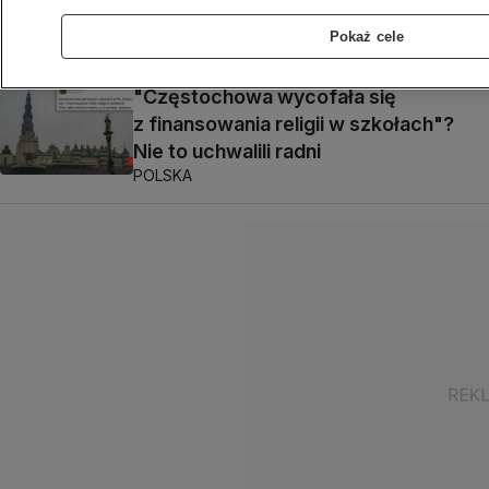
kraju?
ROZRYWKA
Pokaż cele
"Częstochowa wycofała się
z finansowania religii w szkołach"?
Nie to uchwalili radni
POLSKA