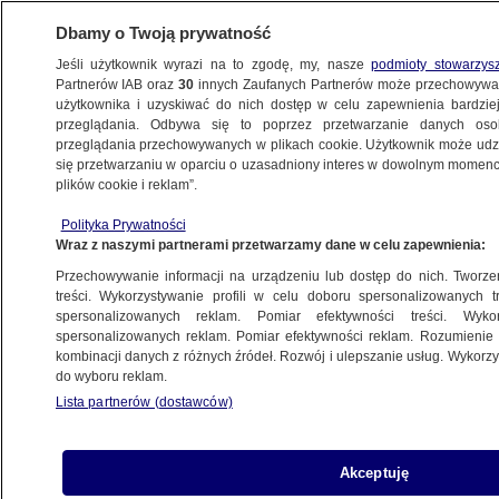
Dbamy o Twoją prywatność
Jeśli użytkownik wyrazi na to zgodę, my, nasze
podmioty stowarzys
Partnerów IAB oraz
30
innych Zaufanych Partnerów może przechowywa
KONKRET24
użytkownika i uzyskiwać do nich dostęp w celu zapewnienia bardzi
przeglądania. Odbywa się to poprzez przetwarzanie danych os
przeglądania przechowywanych w plikach cookie. Użytkownik może udzie
CZĘSTOCHOWA
się przetwarzaniu w oparciu o uzasadniony interes w dowolnym momencie
plików cookie i reklam”.
Obraz z Nawrockim
FAŁSZ
na pielgrzymce? Niesłusznie uwierzyli
Polityka Prywatności
Wraz z naszymi partnerami przetwarzamy dane w celu zapewnienia:
Zuzanna Karczewska
Przechowywanie informacji na urządzeniu lub dostęp do nich. Tworzeni
treści. Wykorzystywanie profili w celu doboru spersonalizowanych tr
spersonalizowanych reklam. Pomiar efektywności treści. Wyko
Ile dzieci rodzi się w Częstochowie?
spersonalizowanych reklam. Pomiar efektywności reklam. Rozumienie o
Hołownia wylicza, my sprawdzamy
kombinacji danych z różnych źródeł. Rozwój i ulepszanie usług. Wykor
POLSKA
do wyboru reklam.
Lista partnerów (dostawców)
Kibice Napoli i Rakowa świętują
Akceptuję
zdobycie piłkarskiego mistrzostwa