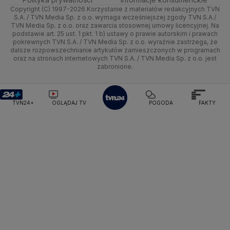
Ministerstwo Sportu i Turystyki
Copyright (C) 1997-2026 Korzystanie z materiałów redakcyjnych TVN
Quizy
Kielce
Handel
Polska
Sporty zimowe
Uwaga TVN
Ministerstwo Cyfryzacji
Test zgodności
S.A. / TVN Media Sp. z o.o. wymaga wcześniejszej zgody TVN S.A./
TVN Media Sp. z o.o. oraz zawarcia stosownej umowy licencyjnej. Na
Ministerstwo Edukacji Narodowej
podstawie art. 25 ust. 1 pkt. 1 b) ustawy o prawie autorskim i prawach
Kujawsko-pomorskie
Ze świata
Prognoza
Lekkoatletyka
HGTV
Oglądaj na TV
Ministerstwo Finansów
pokrewnych TVN S.A. / TVN Media Sp. z o.o. wyraźnie zastrzega, że
dalsze rozpowszechnianie artykułów zamieszczonych w programach
Ministerstwo Klimatu i Środowiska
Lublin
Tech
Świat
Siatkówka
TVN Turbo
Zrealizuj voucher
oraz na stronach internetowych TVN S.A. / TVN Media Sp. z o.o. jest
Ministerstwo Nauki i Szkolnictwa Wyższego
zabronione.
Lubuskie
Moto
Nauka
Ministerstwo Sprawiedliwości
F1
TVN Style
Ministerstwo Rodziny, Pracy i Polityki Społecznej
Olsztyn
Dla seniora
Ciekawostki
TVN7
Ministerstwo Spraw Zagranicznych
Moskwa
TVN24+
OGLĄDAJ TV
POGODA
FAKTY
Naczelny Sąd Administracyjny
Opole
Turystyka
Podróże
TTV
Najwyższa Izba Kontroli
Narodowe Centrum Badań i Rozwoju
Rzeszów
Smog
Narodowy Bank Polski
Narodowy Fundusz Zdrowia
Szczecin
NASA
NATO
Niemcy
Nord Stream 2
Nowa Lewica
Ordo Iuris
Organizacja Narodów Zjednoczonych
Białystok
Orlen
Parlament Europejski
Partia Demokratyczna USA
Partia Republikańska
Pentagon
Piotr Gliński
PIT
PKB Polski
PKO BP
PKP Cargo
PKP Intercity
PKP PLK