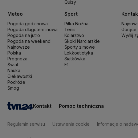
Quizy
Sławomir Mentzen
Sojusz Lewicy Demokratycznej
Solidarna Polsk
Szymon Hołownia
Tadeusz Rydzyk
TikTok
Tobiasz Bocheński
Tryb
Meteo
Sport
Kontak
Włodzimierz Wróbel
WHO
Władimir Putin
Wołodymyr Zełenski
Woj
Pogoda godzinowa
Piłka Nożna
Najnow
Pogoda długoterminowa
Tenis
Gorące
Pogoda na jutro
Kolarstwo
Wyślij 
Pogoda na weekend
Skoki Narciarskie
Najnowsze
Sporty zimowe
Polska
Lekkoatletyka
Prognoza
Siatkówka
Świat
F1
Nauka
Ciekawostki
Podróże
Smog
Kontakt
Pomoc techniczna
Regulamin serwisu
Ustawienia cookie
Informacje o nadaw