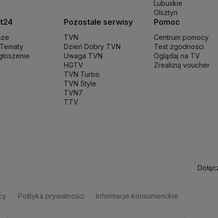
Lubuskie
a
Stopy procentowe
Straż Graniczna
Straż miejska
Straż pożarna
Strajk
Su
Olsztyn
unał Konstytucyjny
Trzecia Droga
TSUE
Uchodźcy
Ukraina
Unia Europe
t24
Pozostałe serwisy
Pomoc
na na Ukrainie
Wojska Obrony Terytorialnej
Wojsko
Wybory Prezydenc
sze
TVN
Centrum pomocy
 Tematy
Dzień Dobry TVN
Test zgodności
zgłoszenie
Uwaga TVN
Oglądaj na TV
HGTV
Zrealizuj voucher
TVN Turbo
TVN Style
TVN7
TTV
Dołąc
cy
Polityka prywatności
Informacje konsumenckie