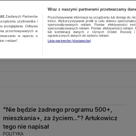
Wraz z naszymi partnerami przetwarzamy dane
161
Zaufanych Partnerów
Przechowywanie informacji na urządzeniu lub dostęp do nich.
treści. Wykorzystywanie profili w celu doboru spersonalizo
ządzeniu użytkownika i
spersonalizowanych reklam. Pomiar efektywności treś
bu przeglądania. Odbywa
spersonalizowanych reklam. Pomiar efektywności reklam. 
ania przechowywanych w
lub kombinacji danych z różnych źródeł. Rozwój i 
ograniczonych danych do wyboru reklam.
zetwarzaniu w oparciu o
ie i reklam”.
Lista partnerów (dostawców)
"Nie będzie żadnego programu 500+,
mieszkania+, za życiem..."? Arłukowicz
tego nie napisał
POLITYKA