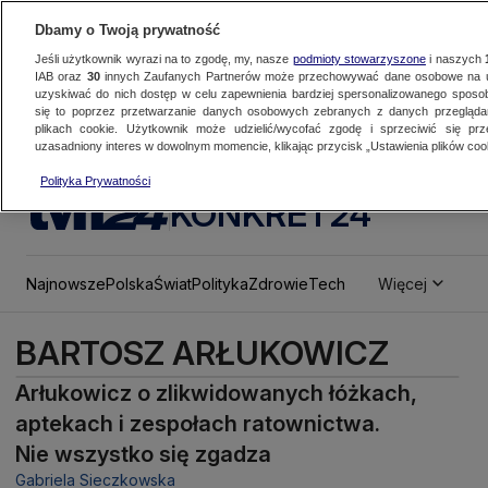
Dbamy o Twoją prywatność
Jeśli użytkownik wyrazi na to zgodę, my, nasze
podmioty stowarzyszone
i naszych
IAB oraz
30
innych Zaufanych Partnerów może przechowywać dane osobowe na ur
uzyskiwać do nich dostęp w celu zapewnienia bardziej spersonalizowanego sposo
się to poprzez przetwarzanie danych osobowych zebranych z danych przegląd
plikach cookie. Użytkownik może udzielić/wycofać zgodę i sprzeciwić się pr
uzasadniony interes w dowolnym momencie, klikając przycisk „Ustawienia plików cook
Polityka Prywatności
KONKRET24
Najnowsze
Polska
Świat
Polityka
Zdrowie
Tech
Więcej
BARTOSZ ARŁUKOWICZ
Arłukowicz o zlikwidowanych łóżkach,
aptekach i zespołach ratownictwa.
Nie wszystko się zgadza
Gabriela Sieczkowska