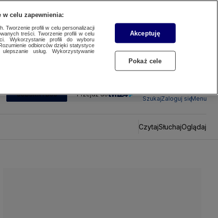
 w celu zapewnienia:
 Tworzenie profili w celu personalizacji
Akceptuję
wanych treści. Tworzenie profili w celu
ci. Wykorzystanie profili do wyboru
Rozumienie odbiorców dzięki statystyce
ulepszanie usług. Wykorzystywanie
Pokaż cele
SUBSKRYBUJ
Przejdź do
Szukaj
Zaloguj się
Menu
Czytaj
Słuchaj
Oglądaj