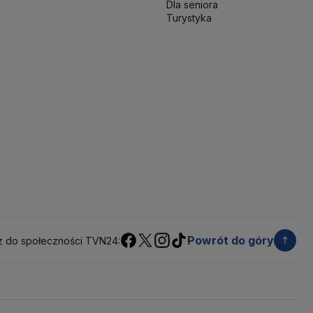
Dla seniora
werenna Polska
Sztuczna inteligencja
Turystyka
jska
UOKiK
USA
Władysław Kosiniak-Kamysz
kie 2025
Zjednoczona Prawica
Powrót do góry
z do społeczności TVN24: