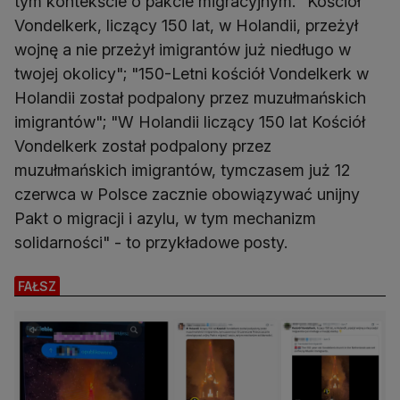
tym kontekście o pakcie migracyjnym. "Kościół
Vondelkerk, liczący 150 lat, w Holandii, przeżył
wojnę a nie przeżył imigrantów już niedługo w
twojej okolicy"; "150-Letni kościół Vondelkerk w
Holandii został podpalony przez muzułmańskich
imigrantów"; "W Holandii liczący 150 lat Kościół
Vondelkerk został podpalony przez
muzułmańskich imigrantów, tymczasem już 12
czerwca w Polsce zacznie obowiązywać unijny
Pakt o migracji i azylu, w tym mechanizm
solidarności" - to przykładowe posty.
FAŁSZ