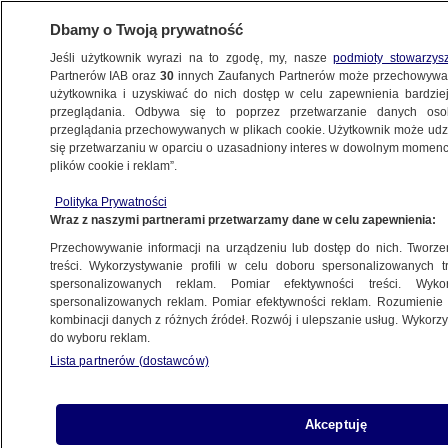
Dbamy o Twoją prywatność
Jeśli użytkownik wyrazi na to zgodę, my, nasze
podmioty stowarzys
Partnerów IAB oraz
30
innych Zaufanych Partnerów może przechowywa
KONKRET24
użytkownika i uzyskiwać do nich dostęp w celu zapewnienia bardzi
przeglądania. Odbywa się to poprzez przetwarzanie danych os
przeglądania przechowywanych w plikach cookie. Użytkownik może udzie
ŚWIAT
się przetwarzaniu w oparciu o uzasadniony interes w dowolnym momencie
plików cookie i reklam”.
"Podpalony kościół", migranci i pakt
Polityka Prywatności
migracyjny. Wszystko im się łączy
Wraz z naszymi partnerami przetwarzamy dane w celu zapewnienia:
Przechowywanie informacji na urządzeniu lub dostęp do nich. Tworzeni
Zuzanna Karczewska
treści. Wykorzystywanie profili w celu doboru spersonalizowanych tr
spersonalizowanych reklam. Pomiar efektywności treści. Wyko
11.06.2026, 11:57
spersonalizowanych reklam. Pomiar efektywności reklam. Rozumienie o
kombinacji danych z różnych źródeł. Rozwój i ulepszanie usług. Wykor
do wyboru reklam.
Posłuchaj artykułu
Czyta lektor AI
Lista partnerów (dostawców)
Akceptuję