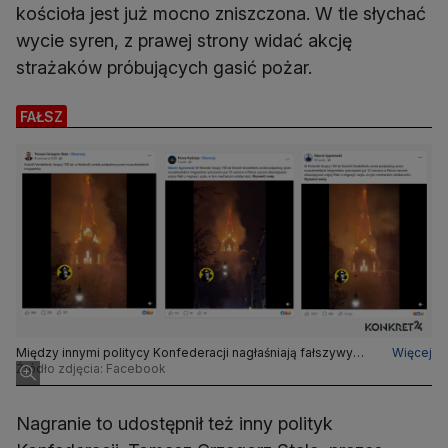
kościoła jest już mocno zniszczona. W tle słychać
wycie syren, z prawej strony widać akcję
strażaków próbujących gasić pożar.
FAŁSZ
Między innymi politycy Konfederacji nagłaśniają fałszywy
Więcej
przekaz o rzekomym podpaleniu przez muzułmańskich
Źródło zdjęcia: Facebook
migrantów kościoła w Holandii
Nagranie to udostępnił też inny polityk