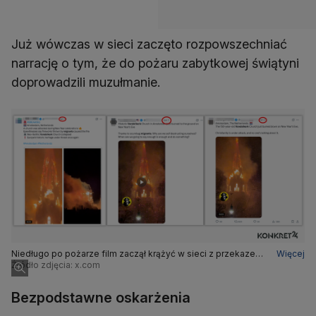
Już wówczas w sieci zaczęto rozpowszechniać
narrację o tym, że do pożaru zabytkowej świątyni
doprowadzili muzułmanie.
Niedługo po pożarze film zaczął krążyć w sieci z przekazem,
Więcej
że kościół podpalili migranci
Źródło zdjęcia: x.com
Bezpodstawne oskarżenia