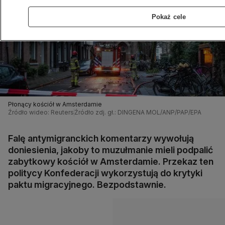
Pokaż cele
Płonący kościół w Amsterdamie
Źródło wideo: Reuters
Źródło zdj. gł.: DINGENA MOL/ANP/PAP/EPA
Falę antymigranckich komentarzy wywołują
doniesienia, jakoby to muzułmanie mieli podpalić
zabytkowy kościół w Amsterdamie. Przekaz ten
politycy Konfederacji wykorzystują do krytyki
paktu migracyjnego. Bezpodstawnie.