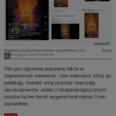
Nagranie z pożaru krąży szeroko na platformie X i na
Więcej
Facebooku. Internauci jako winnych fałszywie wskazują
Źródło zdjęcia: x.com, Facebook
obcokrajowców mieszkających w Holandii
Film jest ogromnie popularny także w
zagranicznym internecie. I tam internauci, który go
publikują, również winą za pożar obarczają
obcokrajowców. Jeden z hiszpańskojęzycznych
postów na ten temat wygenerował niemal 3 mln
wyświetleń.