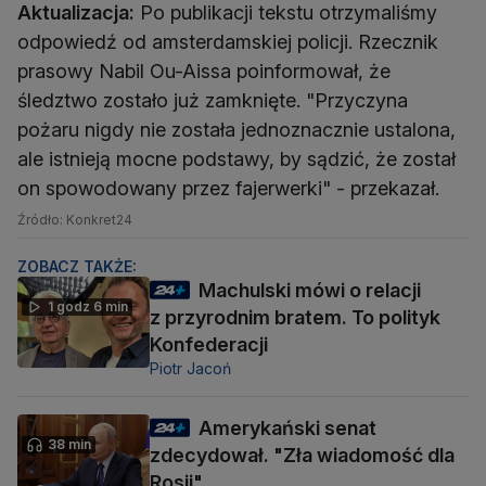
Aktualizacja:
Po publikacji tekstu otrzymaliśmy
odpowiedź od amsterdamskiej policji. Rzecznik
prasowy Nabil Ou-Aissa poinformował, że
śledztwo zostało już zamknięte. "Przyczyna
pożaru nigdy nie została jednoznacznie ustalona,
ale istnieją mocne podstawy, by sądzić, że został
on spowodowany przez fajerwerki" - przekazał.
Źródło: Konkret24
ZOBACZ TAKŻE:
Machulski mówi o relacji
1 godz 6 min
z przyrodnim bratem. To polityk
Konfederacji
Piotr Jacoń
Amerykański senat
38 min
zdecydował. "Zła wiadomość dla
Rosji"