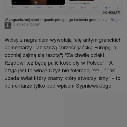
W zagranicznej sieci nagranie płonącego kościoła generuje
Więcej
miliony odsłon - i także jest rozpowszechniane z fałszywym
Źródło zdjęcia: x.com
opisem
Wpisy z nagraniem wywołują falę antymigranckich
komentarzy. "Zniszczą chrześcijańską Europę, a
później zajmą się resztą"; "Za chwilę dzięki
Rządowi też będą palić kościoły w Polsce"; "A
czyja jest to winą? Czyż nie tolerancji???"; "Tak
upada świat który znamy który stworzyliśmy" - to
komentarze tylko pod wpisem Sypniewskiego.