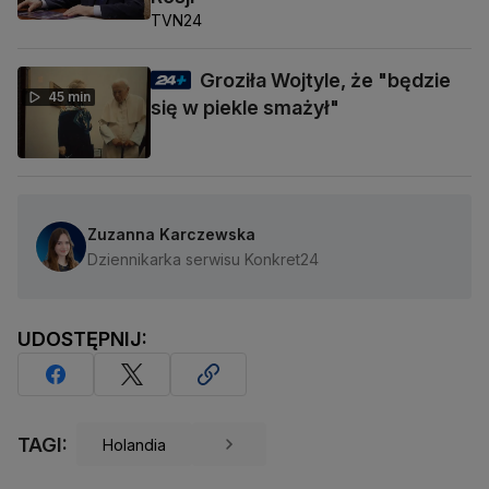
TVN24
Groziła Wojtyle, że "będzie
45 min
się w piekle smażył"
Zuzanna Karczewska
Dziennikarka serwisu Konkret24
UDOSTĘPNIJ:
TAGI:
Holandia