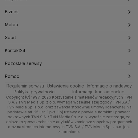
Lasy Państwowe
Lech Wałęsa
Lewica
Zdrowie
Biznes
Podcasty
Fakty po Faktach
Warszawa
Biznes
Lotnisko Chopina
Lotto
Maciej Wąsik
Marcin Przydacz
Marcin Kierwiński
Marian Banaś
Tech
Meteo
Artykuły
Fakty o Świecie
Łódź
Najnowsze
Meteo
Mariusz Błaszczak
Mariusz Kamiński
Mark Zuckerberg
Mateusz Morawiecki
Nauka
Sport
Newslettery
Ludzie Faktów
Katowice
Notowania
Pogoda godzinowa
Sport
Michał Kamiński
Rozrywka
Zdrowie
Kraków
Pieniądze
Ministerstwo Aktywów Państwowych
Pogoda długoterminowa
Piłka Nożna
Kontakt24
Ministerstwo Edukacji i Nauki
Technologia
Poznań
Nieruchomości
Pogoda na jutro
Tenis
Najnowsze
Pozostałe serwisy
Ministerstwo Infrastruktury
Ministerstwo Kultury
Ministerstwo Obrony Narodowej
Kultura i styl
Trójmiasto
Rynki
Pogoda na weekend
Kolarstwo
Gorące Tematy
TVN
Pomoc
Ministerstwo Rolnictwa
Regulamin serwisu
Ustawienia cookie
Informacje o nadawcy
Ciekawostki
Ministerstwo Rozwoju i Technologii
Wrocław
Dla firm
Najnowsze
Skoki Narciarskie
Wyślij zgłoszenie
Dzień Dobry TVN
Centrum pomocy
Polityka prywatności
Informacje konsumenckie
Ministerstwo Sportu i Turystyki
Copyright (C) 1997-2026 Korzystanie z materiałów redakcyjnych TVN
Quizy
Kielce
Handel
Polska
Sporty zimowe
Uwaga TVN
Ministerstwo Cyfryzacji
Test zgodności
S.A. / TVN Media Sp. z o.o. wymaga wcześniejszej zgody TVN S.A./
TVN Media Sp. z o.o. oraz zawarcia stosownej umowy licencyjnej. Na
Ministerstwo Edukacji Narodowej
podstawie art. 25 ust. 1 pkt. 1 b) ustawy o prawie autorskim i prawach
Kujawsko-pomorskie
Ze świata
Prognoza
Lekkoatletyka
HGTV
Oglądaj na TV
Ministerstwo Finansów
pokrewnych TVN S.A. / TVN Media Sp. z o.o. wyraźnie zastrzega, że
dalsze rozpowszechnianie artykułów zamieszczonych w programach
Ministerstwo Klimatu i Środowiska
Lublin
Tech
Świat
Siatkówka
TVN Turbo
Zrealizuj voucher
oraz na stronach internetowych TVN S.A. / TVN Media Sp. z o.o. jest
Ministerstwo Nauki i Szkolnictwa Wyższego
zabronione.
Lubuskie
Moto