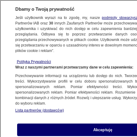
Dbamy o Twoją prywatność
Jeśli użytkownik wyrazi na to zgodę, my, nasze
podmioty stowarzys
Partnerów IAB oraz
30
innych Zaufanych Partnerów może przechowywa
KONKRET24
użytkownika i uzyskiwać do nich dostęp w celu zapewnienia bardzi
przeglądania. Odbywa się to poprzez przetwarzanie danych os
przeglądania przechowywanych w plikach cookie. Użytkownik może udzie
ANNA MOSKWA
się przetwarzaniu w oparciu o uzasadniony interes w dowolnym momencie
plików cookie i reklam”.
"Bonus frekwencyjny" od rządu dla
małych gmin. Policzyliśmy, ile
Polityka Prywatności
Wraz z naszymi partnerami przetwarzamy dane w celu zapewnienia:
to pieniędzy
Gabriela Sieczkowska
Przechowywanie informacji na urządzeniu lub dostęp do nich. Tworzeni
treści. Wykorzystywanie profili w celu doboru spersonalizowanych tr
spersonalizowanych reklam. Pomiar efektywności treści. Wyko
"Najdroższa energia w Europie" vs
spersonalizowanych reklam. Pomiar efektywności reklam. Rozumienie o
kombinacji danych z różnych źródeł. Rozwój i ulepszanie usług. Wykor
"ceny jedne z najniższych".
do wyboru reklam.
Sprawdzamy spór polityków
Lista partnerów (dostawców)
POLITYKA
Akceptuję
Anna Moskwa: "zasobność lasów