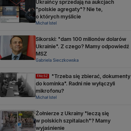
Ukraińcy sprzedają na aukcjach
"polskie agregaty"? Nie te,
o których myślicie
Michał Istel
Sikorski: "dam 100 milionów dolarów
Ukrainie". Z czego? Mamy odpowiedź
MSZ
Gabriela Sieczkowska
"Trzeba się zbierać, dokumenty
FAŁSZ
do kominka". Radni nie wyłączyli
mikrofonu?
Michał Istel
Żołnierze z Ukrainy "leczą się
w polskich szpitalach"? Mamy
wyjaśnienie