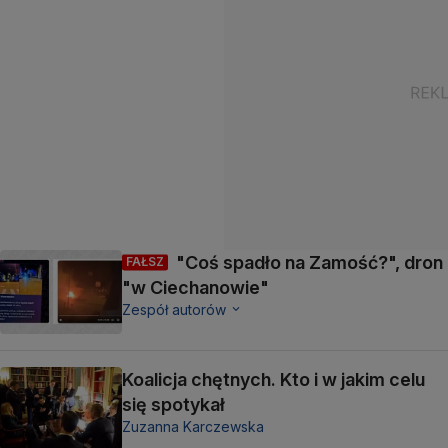
"Coś spadło na Zamość?", dron
FAŁSZ
"w Ciechanowie"
Zespół autorów
Koalicja chętnych. Kto i w jakim celu
się spotykał
Zuzanna Karczewska