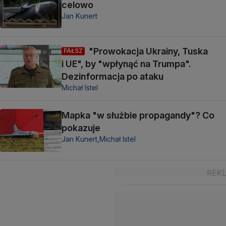
celowo
Jan Kunert
"Prowokacja Ukrainy, Tuska
FAŁSZ
i UE", by "wpłynąć na Trumpa".
Dezinformacja po ataku
Michał Istel
Mapka "w służbie propagandy"? Co
pokazuje
Jan Kunert,
Michał Istel