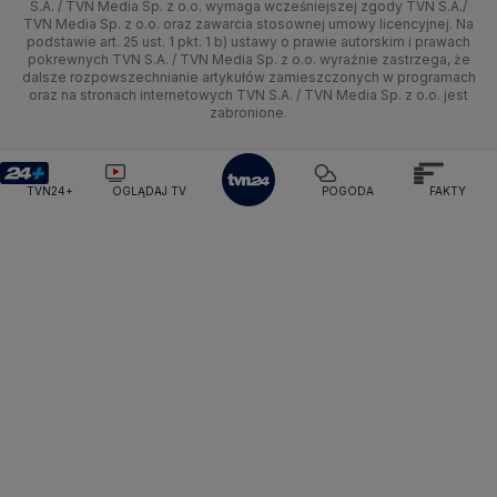
Sporty zimowe
Uwaga TVN
Ministerstwo Cyfryzacji
Test zgodności
S.A. / TVN Media Sp. z o.o. wymaga wcześniejszej zgody TVN S.A./
TVN Media Sp. z o.o. oraz zawarcia stosownej umowy licencyjnej. Na
Ministerstwo Edukacji Narodowej
podstawie art. 25 ust. 1 pkt. 1 b) ustawy o prawie autorskim i prawach
Kujawsko-pomorskie
Ze świata
Prognoza
Lekkoatletyka
HGTV
Oglądaj na TV
Ministerstwo Finansów
pokrewnych TVN S.A. / TVN Media Sp. z o.o. wyraźnie zastrzega, że
dalsze rozpowszechnianie artykułów zamieszczonych w programach
Ministerstwo Klimatu i Środowiska
Lublin
Tech
Świat
Siatkówka
TVN Turbo
Zrealizuj voucher
oraz na stronach internetowych TVN S.A. / TVN Media Sp. z o.o. jest
Ministerstwo Nauki i Szkolnictwa Wyższego
zabronione.
Lubuskie
Moto
Nauka
Ministerstwo Sprawiedliwości
F1
TVN Style
Ministerstwo Rodziny, Pracy i Polityki Społecznej
Olsztyn
Dla seniora
Ciekawostki
TVN7
Ministerstwo Spraw Zagranicznych
Moskwa
TVN24+
OGLĄDAJ TV
POGODA
FAKTY
Naczelny Sąd Administracyjny
Opole
Turystyka
Podróże
TTV
Najwyższa Izba Kontroli
Narodowe Centrum Badań i Rozwoju
Rzeszów
Smog
Narodowy Bank Polski
Narodowy Fundusz Zdrowia
Szczecin
NASA
NATO
Niemcy
Nord Stream 2
Nowa Lewica
Ordo Iuris
Organizacja Narodów Zjednoczonych
Białystok
Orlen
Parlament Europejski
Partia Demokratyczna USA
Partia Republikańska
Pentagon
Piotr Gliński
PIT
PKB Polski
PKO BP
PKP Cargo
PKP Intercity
PKP PLK
Platforma Obywatelska
PLL LOT
Poczta Polska