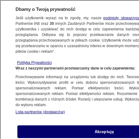
Dbamy o Twoją prywatność
Jeśli użytkownik wyrazi na to zgodę, my, nasze
podmioty stowarzys
Partnerów IAB oraz
30
innych Zaufanych Partnerów może przechowywa
KONKRET24
użytkownika i uzyskiwać do nich dostęp w celu zapewnienia bardzi
przeglądania. Odbywa się to poprzez przetwarzanie danych os
przeglądania przechowywanych w plikach cookie. Użytkownik może udzie
WOJNA W UKRAINIE
się przetwarzaniu w oparciu o uzasadniony interes w dowolnym momencie
plików cookie i reklam”.
Rodzice Zełenskiego, 11
FAŁSZ
milionów i akcja antykorupcyjna.
Polityka Prywatności
Wraz z naszymi partnerami przetwarzamy dane w celu zapewnienia:
Tak działa "Matrioszka"
Zuzanna Karczewska
Przechowywanie informacji na urządzeniu lub dostęp do nich. Tworzeni
treści. Wykorzystywanie profili w celu doboru spersonalizowanych tr
spersonalizowanych reklam. Pomiar efektywności treści. Wyko
"Strzelamy w nocy - tak jak
FAŁSZ
spersonalizowanych reklam. Pomiar efektywności reklam. Rozumienie o
kombinacji danych z różnych źródeł. Rozwój i ulepszanie usług. Wykor
zrobiliśmy to w Buczy". Co powiedział
do wyboru reklam.
Zełenski
Lista partnerów (dostawców)
Gabriela Sieczkowska,
Zuzanna Karczewska
Akceptuję
Atak na rosyjską rafinerię i zdjęcie