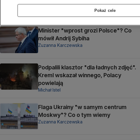
ikona. Będzie na znaczku?
Zuzanna Karczewska
Pokaż cele
Minister "wprost grozi Polsce"? Co
mówił Andrij Sybiha
Zuzanna Karczewska
Podpalili klasztor "dla ładnych zdjęć".
Kreml wskazał winnego, Polacy
powielają
Michał Istel
Flaga Ukrainy "w samym centrum
Moskwy"? Co o tym wiemy
Zuzanna Karczewska