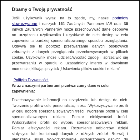
Dbamy o Twoją prywatność
Jeśli użytkownik wyrazi na to zgodę, my, nasze
podmioty
stowarzyszone
i naszych
161
Zaufanych Partnerów IAB oraz
30
KONKRET24
innych Zaufanych Partnerów może przechowywać dane osobowe
na urządzeniu użytkownika i uzyskiwać do nich dostęp w celu
zapewnienia bardziej spersonalizowanego sposobu przeglądania.
FAKE NEWS
Odbywa się to poprzez przetwarzanie danych osobowych
zebranych z danych przeglądania przechowywanych w plikach
cookie. Użytkownik może udzielić/wycofać zgodę i sprzeciwić się
przetwarzaniu w oparciu o uzasadniony interes w dowolnym
momencie, klikając przycisk „Ustawienia plików cookie i reklam”.
Więcej
ABW
Adam Bodnar
Adam Niedzielski
Adam Szłapka
Polityka Prywatności
Administracja Donalda Trumpa
Wraz z naszymi partnerami przetwarzamy dane w celu
zapewnienia:
Agencja Bezpieczeństwa Wewnętrznego
Agrounia
Przechowywanie informacji na urządzeniu lub dostęp do nich.
Alaksandr Łukaszenka
Aleksander Kwaśniewski
Tworzenie profili w celu personalizacji treści. Wykorzystywanie profili
Aleksandra Dulkiewicz
Alert RCB
Powrót do góry
w celu doboru spersonalizowanych treści. Tworzenie profili w celu
Ambasada USA w Polsce
Andrzej Duda
Białoruś
spersonalizowanych reklam. Pomiar efektywności treści.
Dołącz do społeczności TVN24:
Wykorzystanie profili do wyboru spersonalizowanych reklam.
Bitcoin
Biuro Bezpieczeństwa Narodowego
Pomiar efektywności reklam. Rozumienie odbiorców dzięki
Bliski Wschód
Bomba atomowa
Borys Budka
statystyce lub kombinacji danych z różnych źródeł. Rozwój i
TVN24 na żywo
Bruksela
CBŚP
CBA
Ceny paliw
Ceny żywności
ulepszanie usług. Wykorzystywanie ograniczonych danych do