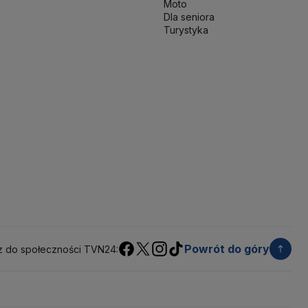
Moto
 terytorialny
Sędziowie
Sejm
Senat RP
Dla seniora
werenna Polska
Sztuczna inteligencja
Turystyka
jska
UOKiK
USA
Władysław Kosiniak-Kamysz
kie 2025
Zjednoczona Prawica
Powrót do góry
z do społeczności TVN24: