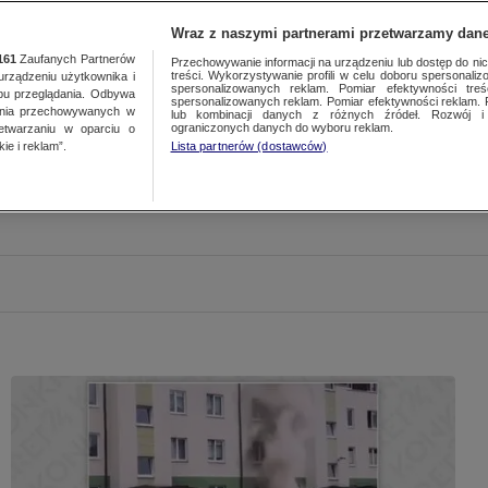
Wraz z naszymi partnerami przetwarzamy dane
161
Zaufanych Partnerów
Przechowywanie informacji na urządzeniu lub dostęp do nich.
treści. Wykorzystywanie profili w celu doboru spersonalizo
ządzeniu użytkownika i
spersonalizowanych reklam. Pomiar efektywności treś
bu przeglądania. Odbywa
spersonalizowanych reklam. Pomiar efektywności reklam. 
ania przechowywanych w
lub kombinacji danych z różnych źródeł. Rozwój i 
ograniczonych danych do wyboru reklam.
zetwarzaniu w oparciu o
ie i reklam”.
Lista partnerów (dostawców)