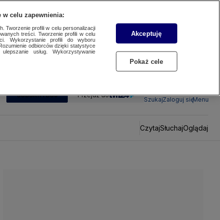
 w celu zapewnienia:
 Tworzenie profili w celu personalizacji
Akceptuję
wanych treści. Tworzenie profili w celu
ci. Wykorzystanie profili do wyboru
Rozumienie odbiorców dzięki statystyce
ulepszanie usług. Wykorzystywanie
Pokaż cele
SUBSKRYBUJ
Przejdź do
Szukaj
Zaloguj się
Menu
Czytaj
Słuchaj
Oglądaj