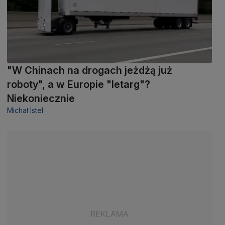
"W Chinach na drogach jeżdżą już
roboty", a w Europie "letarg"?
Niekoniecznie
Michał Istel