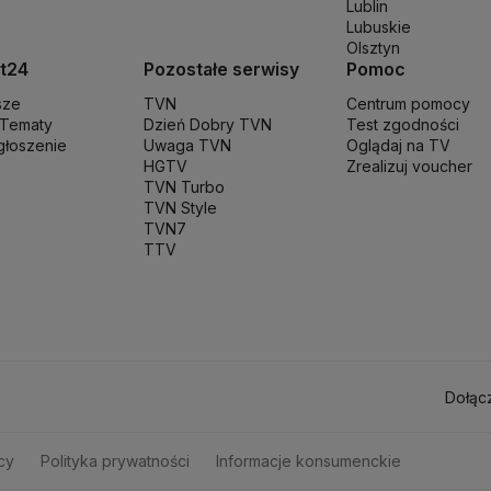
Lublin
szy
Służba Ochrony Państwa
Służba Więzienna
Sąd apelacyjny
Samorząd
Lubuskie
a
Stopy procentowe
Straż Graniczna
Straż miejska
Straż pożarna
Strajk
Su
Olsztyn
unał Konstytucyjny
Trzecia Droga
TSUE
Uchodźcy
Ukraina
Unia Europe
t24
Pozostałe serwisy
Pomoc
na na Ukrainie
Wojska Obrony Terytorialnej
Wojsko
Wybory Prezydenc
sze
TVN
Centrum pomocy
 Tematy
Dzień Dobry TVN
Test zgodności
zgłoszenie
Uwaga TVN
Oglądaj na TV
HGTV
Zrealizuj voucher
TVN Turbo
TVN Style
TVN7
TTV
Dołąc
cy
Polityka prywatności
Informacje konsumenckie