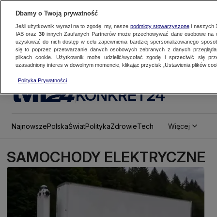
Dbamy o Twoją prywatność
Jeśli użytkownik wyrazi na to zgodę, my, nasze
podmioty stowarzyszone
i naszych
IAB oraz
30
innych Zaufanych Partnerów może przechowywać dane osobowe na ur
uzyskiwać do nich dostęp w celu zapewnienia bardziej spersonalizowanego sposo
się to poprzez przetwarzanie danych osobowych zebranych z danych przegląd
plikach cookie. Użytkownik może udzielić/wycofać zgodę i sprzeciwić się pr
uzasadniony interes w dowolnym momencie, klikając przycisk „Ustawienia plików cook
Polityka Prywatności
KONKRET24
Najnowsze
Polska
Świat
Polityka
Zdrowie
Tech
Więcej
SAMOCHODY ELEKTRYCZNE