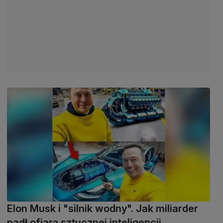
Elon Musk i "silnik wodny". Jak miliarder
padł ofiarą sztucznej inteligencji