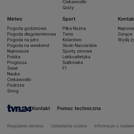
Ciekawostki
Rzecznik Praw Dziecka
Rzecznik Praw Obywatelskich
Sąd Najwyż
Quizy
Sławomir Mentzen
Sojusz Lewicy Demokratycznej
Solidarna Polsk
Szymon Hołownia
Tadeusz Rydzyk
TikTok
Tobiasz Bocheński
Tryb
Meteo
Sport
Kontak
Włodzimierz Wróbel
WHO
Władimir Putin
Wołodymyr Zełenski
Woj
Pogoda godzinowa
Piłka Nożna
Najnow
Pogoda długoterminowa
Tenis
Gorące
Pogoda na jutro
Kolarstwo
Wyślij 
Pogoda na weekend
Skoki Narciarskie
Najnowsze
Sporty zimowe
Polska
Lekkoatletyka
Prognoza
Siatkówka
Świat
F1
Nauka
Ciekawostki
Podróże
Smog
Kontakt
Pomoc techniczna
Regulamin serwisu
Ustawienia cookie
Informacje o nadaw