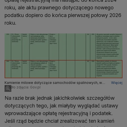
roku, ale aktu prawnego dotyczącego nowego
podatku dopiero do końca pierwszej połowy 2026
roku.
Kamienie milowe dotyczące samochodów spalinowych, w
Więcej
tym dotyczący podatku z datą II kwartał 2026
Źródło zdjęcia: Gov.pl
Na razie brak jednak jakichkolwiek szczegółów
dotyczących tego, jak miałyby wyglądać ustawy
wprowadzające opłatę rejestracyjną i podatek.
Jeśli rząd będzie chciał zrealizować ten kamień