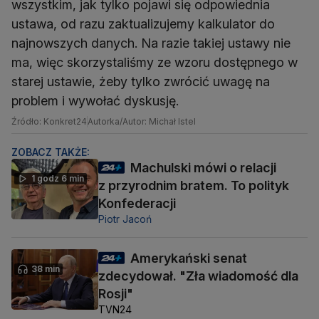
wszystkim, jak tylko pojawi się odpowiednia
ustawa, od razu zaktualizujemy kalkulator do
najnowszych danych. Na razie takiej ustawy nie
ma, więc skorzystaliśmy ze wzoru dostępnego w
starej ustawie, żeby tylko zwrócić uwagę na
problem i wywołać dyskusję.
Źródło: Konkret24
Autorka/Autor: Michał Istel
ZOBACZ TAKŻE:
Machulski mówi o relacji
1 godz 6 min
z przyrodnim bratem. To polityk
Konfederacji
Piotr Jacoń
Amerykański senat
38 min
zdecydował. "Zła wiadomość dla
Rosji"
TVN24