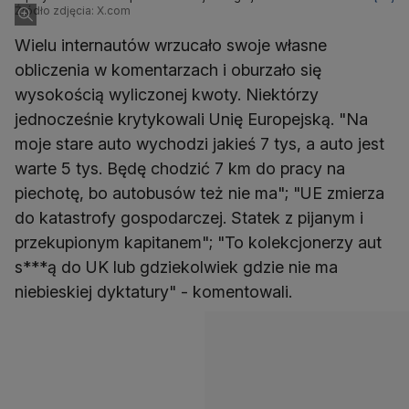
"informacje kontekstowe" na platformie X
Źródło zdjęcia: X.com
Wielu internautów wrzucało swoje własne
obliczenia w komentarzach i oburzało się
wysokością wyliczonej kwoty. Niektórzy
jednocześnie krytykowali Unię Europejską. "Na
moje stare auto wychodzi jakieś 7 tys, a auto jest
warte 5 tys. Będę chodzić 7 km do pracy na
piechotę, bo autobusów też nie ma"; "UE zmierza
do katastrofy gospodarczej. Statek z pijanym i
przekupionym kapitanem"; "To kolekcjonerzy aut
s***ą do UK lub gdziekolwiek gdzie nie ma
niebieskiej dyktatury" - komentowali.