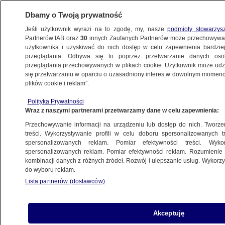
Dbamy o Twoją prywatność
Jeśli użytkownik wyrazi na to zgodę, my, nasze
podmioty stowarzys
Partnerów IAB oraz
30
innych Zaufanych Partnerów może przechowywa
KONKRET24
użytkownika i uzyskiwać do nich dostęp w celu zapewnienia bardzi
przeglądania. Odbywa się to poprzez przetwarzanie danych os
przeglądania przechowywanych w plikach cookie. Użytkownik może udzie
POLSKA
się przetwarzaniu w oparciu o uzasadniony interes w dowolnym momencie
plików cookie i reklam”.
Kalkulator oblicza nowy podatek od aut
Polityka Prywatności
spalinowych? Autorzy: nie chcieliśmy
Wraz z naszymi partnerami przetwarzamy dane w celu zapewnienia:
tworzyć fake newsów
Przechowywanie informacji na urządzeniu lub dostęp do nich. Tworzeni
treści. Wykorzystywanie profili w celu doboru spersonalizowanych tr
spersonalizowanych reklam. Pomiar efektywności treści. Wyko
Michał Istel
spersonalizowanych reklam. Pomiar efektywności reklam. Rozumienie o
5.11.2023, 16:19
kombinacji danych z różnych źródeł. Rozwój i ulepszanie usług. Wykor
do wyboru reklam.
Lista partnerów (dostawców)
Udostępnij
Akceptuję