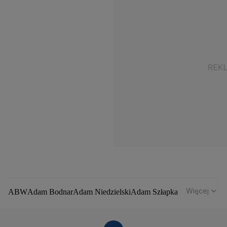
Więcej
ABW
Adam Bodnar
Adam Niedzielski
Adam Szłapka
Administracja Donalda Trumpa
Agencja Bezpieczeństwa Wewnętrznego
Agrounia