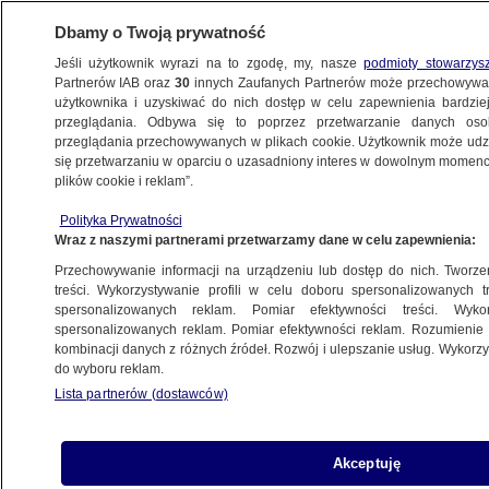
Dbamy o Twoją prywatność
Jeśli użytkownik wyrazi na to zgodę, my, nasze
podmioty stowarzys
Partnerów IAB oraz
30
innych Zaufanych Partnerów może przechowywa
KONKRET24
użytkownika i uzyskiwać do nich dostęp w celu zapewnienia bardzi
przeglądania. Odbywa się to poprzez przetwarzanie danych os
przeglądania przechowywanych w plikach cookie. Użytkownik może udzie
BROŃ
się przetwarzaniu w oparciu o uzasadniony interes w dowolnym momencie
plików cookie i reklam”.
Bosak: Ukrainiec kupi kamizelkę
kuloodporną, a Polak nie. Sprawdzamy
Polityka Prywatności
Wraz z naszymi partnerami przetwarzamy dane w celu zapewnienia:
Gabriela Sieczkowska
Przechowywanie informacji na urządzeniu lub dostęp do nich. Tworzeni
treści. Wykorzystywanie profili w celu doboru spersonalizowanych tr
spersonalizowanych reklam. Pomiar efektywności treści. Wyko
"Polska nie produkuje amunicji"? Jest
spersonalizowanych reklam. Pomiar efektywności reklam. Rozumienie o
pewien problem
kombinacji danych z różnych źródeł. Rozwój i ulepszanie usług. Wykor
POLITYKA
do wyboru reklam.
Lista partnerów (dostawców)
Konwencja ottawska i dublińska. Tusk
Akceptuję
wypowiedział? Niezupełnie