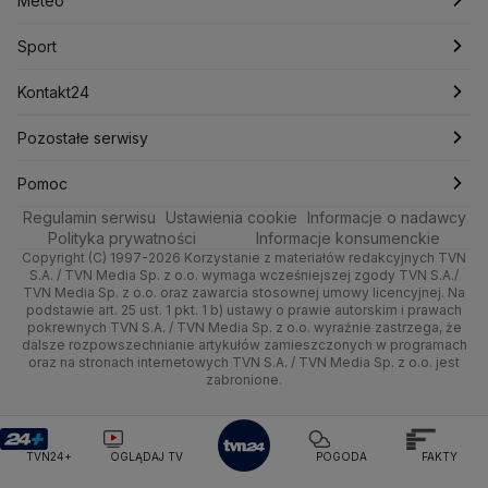
Meteo
Mariusz Błaszczak
Mariusz Kamiński
Mark Zuckerberg
Mateusz Morawiecki
Nauka
Sport
Newslettery
Ludzie Faktów
Katowice
Notowania
Pogoda godzinowa
Sport
Michał Kamiński
Rozrywka
Zdrowie
Kraków
Pieniądze
Ministerstwo Aktywów Państwowych
Pogoda długoterminowa
Piłka Nożna
Kontakt24
Ministerstwo Edukacji i Nauki
Technologia
Poznań
Nieruchomości
Pogoda na jutro
Tenis
Najnowsze
Pozostałe serwisy
Ministerstwo Infrastruktury
Ministerstwo Kultury
Ministerstwo Obrony Narodowej
Kultura i styl
Trójmiasto
Rynki
Pogoda na weekend
Kolarstwo
Gorące Tematy
TVN
Pomoc
Ministerstwo Rolnictwa
Regulamin serwisu
Ustawienia cookie
Informacje o nadawcy
Ciekawostki
Ministerstwo Rozwoju i Technologii
Wrocław
Dla firm
Najnowsze
Skoki Narciarskie
Wyślij zgłoszenie
Dzień Dobry TVN
Centrum pomocy
Polityka prywatności
Informacje konsumenckie
Ministerstwo Sportu i Turystyki
Copyright (C) 1997-2026 Korzystanie z materiałów redakcyjnych TVN
Quizy
Kielce
Handel
Polska
Sporty zimowe
Uwaga TVN
Ministerstwo Cyfryzacji
Test zgodności
S.A. / TVN Media Sp. z o.o. wymaga wcześniejszej zgody TVN S.A./
TVN Media Sp. z o.o. oraz zawarcia stosownej umowy licencyjnej. Na
Ministerstwo Edukacji Narodowej
podstawie art. 25 ust. 1 pkt. 1 b) ustawy o prawie autorskim i prawach
Kujawsko-pomorskie
Ze świata
Prognoza
Lekkoatletyka
HGTV
Oglądaj na TV
Ministerstwo Finansów
pokrewnych TVN S.A. / TVN Media Sp. z o.o. wyraźnie zastrzega, że
dalsze rozpowszechnianie artykułów zamieszczonych w programach
Ministerstwo Klimatu i Środowiska
Lublin
Tech
Świat
Siatkówka
TVN Turbo
Zrealizuj voucher
oraz na stronach internetowych TVN S.A. / TVN Media Sp. z o.o. jest
Ministerstwo Nauki i Szkolnictwa Wyższego
zabronione.
Lubuskie
Moto
Nauka
Ministerstwo Sprawiedliwości
F1
TVN Style
Ministerstwo Rodziny, Pracy i Polityki Społecznej
Olsztyn
Dla seniora
Ciekawostki
TVN7
Ministerstwo Spraw Zagranicznych
Moskwa
TVN24+
OGLĄDAJ TV
POGODA
FAKTY
Naczelny Sąd Administracyjny