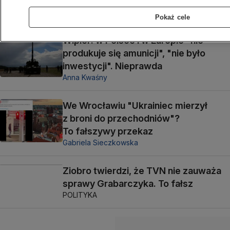
POLSKA
Pokaż cele
Wipler: w Polsce i w Europie "nie
produkuje się amunicji", "nie było
inwestycji". Nieprawda
Anna Kwaśny
We Wrocławiu "Ukrainiec mierzył
z broni do przechodniów"?
To fałszywy przekaz
Gabriela Sieczkowska
Ziobro twierdzi, że TVN nie zauważa
sprawy Grabarczyka. To fałsz
POLITYKA