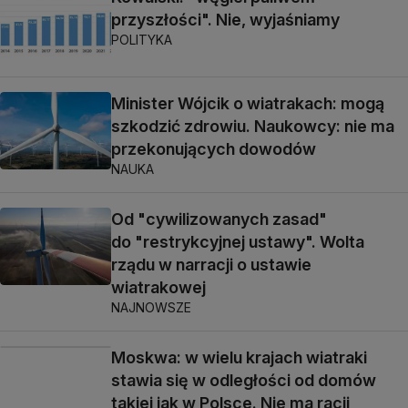
przyszłości". Nie, wyjaśniamy
POLITYKA
Minister Wójcik o wiatrakach: mogą
szkodzić zdrowiu. Naukowcy: nie ma
przekonujących dowodów
NAUKA
Od "cywilizowanych zasad"
do "restrykcyjnej ustawy". Wolta
rządu w narracji o ustawie
wiatrakowej
NAJNOWSZE
Moskwa: w wielu krajach wiatraki
stawia się w odległości od domów
takiej jak w Polsce. Nie ma racji