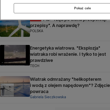
Michał Istel
Pokaż cele
PiS: "rząd po cichu przepchnął
FAŁSZ
przepisy". A naprawdę?
POLSKA
Energetyka wiatrowa. "Eksplozja"
wiatraka robi wrażenie. I tylko to jest
prawdziwe
TECH
Wiatrak odmrażany "helikopterem
i wodą z olejem napędowym"? Zdjęcie
powraca
Gabriela Sieczkowska