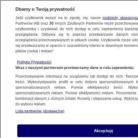
Dbamy o Twoją prywatność
Jeśli użytkownik wyrazi na to zgodę, my, nasze
podmioty stowarzys
Partnerów IAB oraz
30
innych Zaufanych Partnerów może przechowywa
KONKRET24
użytkownika i uzyskiwać do nich dostęp w celu zapewnienia bardzi
przeglądania. Odbywa się to poprzez przetwarzanie danych os
przeglądania przechowywanych w plikach cookie. Użytkownik może udzie
ELEKTROWNIE WIATROWE
się przetwarzaniu w oparciu o uzasadniony interes w dowolnym momencie
plików cookie i reklam”.
"Niemieccy naukowcy"
FAŁSZ
o wiatrakach. Badania, których nie ma
Polityka Prywatności
Wraz z naszymi partnerami przetwarzamy dane w celu zapewnienia:
Michał Istel
Przechowywanie informacji na urządzeniu lub dostęp do nich. Tworzeni
treści. Wykorzystywanie profili w celu doboru spersonalizowanych tr
spersonalizowanych reklam. Pomiar efektywności treści. Wyko
"Życie pięćset metrów od wiatraka".
spersonalizowanych reklam. Pomiar efektywności reklam. Rozumienie o
Co to za efekt?
kombinacji danych z różnych źródeł. Rozwój i ulepszanie usług. Wykor
Michał Istel
do wyboru reklam.
Lista partnerów (dostawców)
Zamrożenie cen energii. Co podpisał,
Akceptuję
a czego nie podpisał Nawrocki