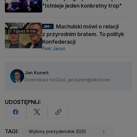
"Istnieje jeden konkretny trop"
Machulski mówi o relacji
1 godz 6 min
z przyrodnim bratem. To polityk
Konfederacji
Piotr Jacoń
Jan Kunert
Dziennikarz tvn24.pl, jan.kunert@wbd.com
UDOSTĘPNIJ:
TAGI:
Wybory prezydenckie 2025