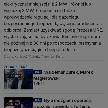
elektrycznej mniejszej niż 2 MW i równej lub
większej 2 MW. Proponuje się także
wprowadzenie regulacji dla gazociągu
bezpośredniego biogazu, łączącego producenta z
odbiorcą. Zamiast uzyskiwać zgodę Prezesa URE,
wystarczające ma być zawiadomienie regulatora
nie później niż 30 dni po rozpoczęciu przesyłania
biogazu gazociągiem bezpośrednim.
Źródło: Konkret24
Autorka/Autor: Jan Kunert
ZOBACZ TAKŻE:
Waldemar Żurek, Marek
44 min
Magierowski
TVN24
Była mózgiem operacji,
45 min
a później zaginęła z fortuną.