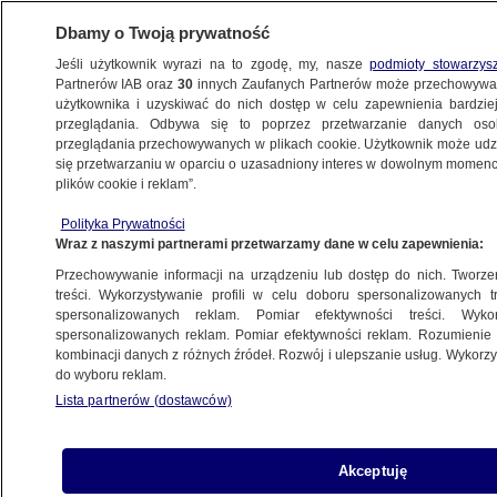
Dbamy o Twoją prywatność
Jeśli użytkownik wyrazi na to zgodę, my, nasze
podmioty stowarzys
Partnerów IAB oraz
30
innych Zaufanych Partnerów może przechowywa
KONKRET24
użytkownika i uzyskiwać do nich dostęp w celu zapewnienia bardzi
przeglądania. Odbywa się to poprzez przetwarzanie danych os
przeglądania przechowywanych w plikach cookie. Użytkownik może udzie
FAŁSZ
się przetwarzaniu w oparciu o uzasadniony interes w dowolnym momencie
plików cookie i reklam”.
PiS: "rząd po cichu przepchnął przepisy".
Polityka Prywatności
A naprawdę?
Wraz z naszymi partnerami przetwarzamy dane w celu zapewnienia:
Przechowywanie informacji na urządzeniu lub dostęp do nich. Tworzeni
Jan Kunert
treści. Wykorzystywanie profili w celu doboru spersonalizowanych tr
spersonalizowanych reklam. Pomiar efektywności treści. Wyko
25.03.2025, 09:54
spersonalizowanych reklam. Pomiar efektywności reklam. Rozumienie o
kombinacji danych z różnych źródeł. Rozwój i ulepszanie usług. Wykor
do wyboru reklam.
Udostępnij
Lista partnerów (dostawców)
Akceptuję