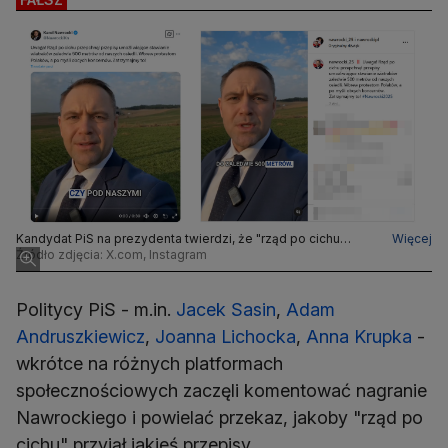
Kandydat PiS na prezydenta twierdzi, że "rząd po cichu
Więcej
przepchnął" ustawę wiatrakową. Wprowadza w błąd
Źródło zdjęcia: X.com, Instagram
Politycy PiS - m.in.
Jacek Sasin
,
Adam
Andruszkiewicz
,
Joanna Lichocka
,
Anna Krupka
-
wkrótce na różnych platformach
społecznościowych zaczęli komentować nagranie
Nawrockiego i powielać przekaz, jakoby "rząd po
cichu" przyjął jakieś przepisy.