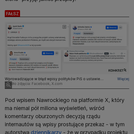
FAŁSZ
Wprowadzające w błąd wpisy polityków PiS o ustawie
Więcej
wiatrakowej rzekomo przyjętej "po cichu" przez rząd
Źródło zdjęcia: Facebook, X.com
Pod wpisem Nawrockiego na platformie X, który
ma niemal pół miliona wyświetleń, wśród
komentarzy oburzonych decyzją rządu
internautów są wpisy prostujące przekaz - w tym
autorstwa
dziennikarzy
- że w przypadku projektu