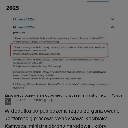
Zapowiedź pojawiła się odpowiednio wcześniej na stronie
Więcej
kancelarii premiera
Źródło zdjęcia: Premier.gov.pl
W dodatku po posiedzeniu rządu zorganizowano
konferencję prasową Władysława Kosiniaka-
Kamysza, ministra obrony narodowej, który