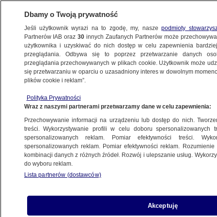
Dbamy o Twoją prywatność
Jeśli użytkownik wyrazi na to zgodę, my, nasze
podmioty stowarzys
Partnerów IAB oraz
30
innych Zaufanych Partnerów może przechowywa
KONKRET24
użytkownika i uzyskiwać do nich dostęp w celu zapewnienia bardzi
przeglądania. Odbywa się to poprzez przetwarzanie danych os
przeglądania przechowywanych w plikach cookie. Użytkownik może udzie
NAJNOWSZE
się przetwarzaniu w oparciu o uzasadniony interes w dowolnym momencie
plików cookie i reklam”.
Sasin: wzrosty cen gazu w Polsce
Polityka Prywatności
"stosunkowo niewielkie". Czyli jakie?
Wraz z naszymi partnerami przetwarzamy dane w celu zapewnienia:
Przechowywanie informacji na urządzeniu lub dostęp do nich. Tworzeni
14.10.2022, 16:45
treści. Wykorzystywanie profili w celu doboru spersonalizowanych tr
spersonalizowanych reklam. Pomiar efektywności treści. Wyko
spersonalizowanych reklam. Pomiar efektywności reklam. Rozumienie o
Udostępnij
kombinacji danych z różnych źródeł. Rozwój i ulepszanie usług. Wykor
do wyboru reklam.
Lista partnerów (dostawców)
Akceptuję