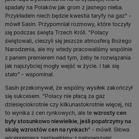
spadały na Polaków jak grom z jasnego nieba.
Przykładem niech będzie kwestia taryfy na gaz" -
mówił Sasin. Przypomniał rozmowy, które toczyły
się podczas święta Trzech Króli. "Polacy
świętowali, cieszyli się jeszcze atmosferą Bożego
Narodzenia, ale my wtedy pracowaliśmy wspólnie
z panem premierem nad tym, żeby te rozwiązania
jak najszybciej mogły wejść w życie. I tak się
stało" - wspominał.
Sasin przekonywał, że wspólny wysiłek zakończył
się sukcesem. "Polacy nie płacą za gaz
dziesięciokrotnie czy kilkunastokrotnie więcej, niż
to wynika z cen rynkowych, ale te
wzrosty cen
były stosunkowo niewielkie, jeśli popatrzymy na
skalę wzrostów cen na rynkach
" - mówił. Słowa
wicepremiera zestawiliśmy z najnowszymi