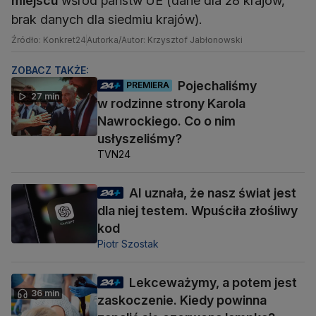
miejscu
wśród państw UE (dane dla 28 krajów,
brak danych dla siedmiu krajów).
Źródło: Konkret24
Autorka/Autor: Krzysztof Jabłonowski
ZOBACZ TAKŻE:
Pojechaliśmy
PREMIERA
27 min
w rodzinne strony Karola
Nawrockiego. Co o nim
usłyszeliśmy?
TVN24
AI uznała, że nasz świat jest
dla niej testem. Wpuściła złośliwy
kod
Piotr Szostak
Lekceważymy, a potem jest
36 min
zaskoczenie. Kiedy powinna