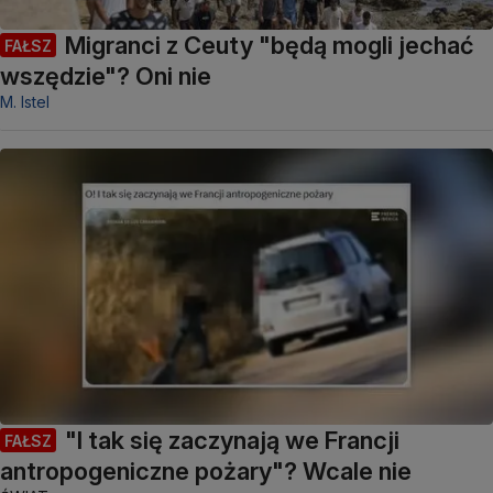
Migranci z Ceuty "będą mogli jechać
FAŁSZ
wszędzie"? Oni nie
M. Istel
"I tak się zaczynają we Francji
FAŁSZ
antropogeniczne pożary"? Wcale nie