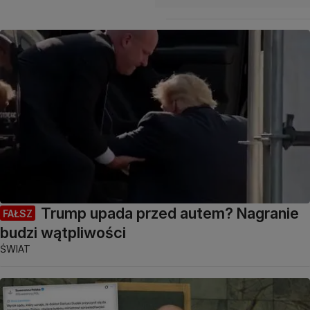
Trump upada przed autem? Nagranie
FAŁSZ
budzi wątpliwości
ŚWIAT