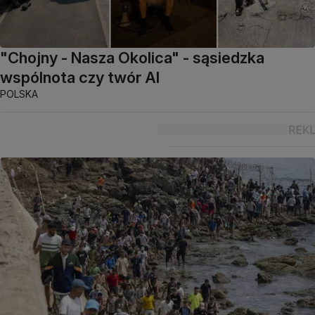
"Chojny - Nasza Okolica" - sąsiedzka
wspólnota czy twór AI
POLSKA