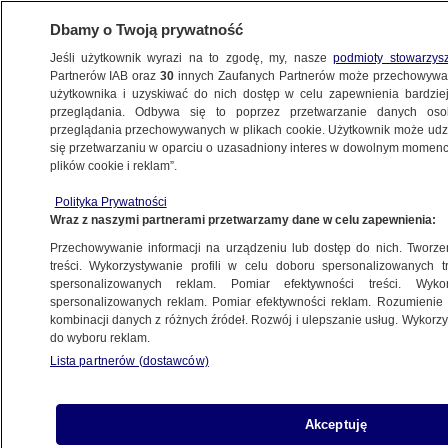
Dbamy o Twoją prywatność
Jeśli użytkownik wyrazi na to zgodę, my, nasze
podmioty stowarzys
Partnerów IAB oraz
30
innych Zaufanych Partnerów może przechowywa
KONKRET24
użytkownika i uzyskiwać do nich dostęp w celu zapewnienia bardzi
przeglądania. Odbywa się to poprzez przetwarzanie danych os
przeglądania przechowywanych w plikach cookie. Użytkownik może udzie
POLITYKA
się przetwarzaniu w oparciu o uzasadniony interes w dowolnym momencie
plików cookie i reklam”.
PiS chce przesunąć wybory samorządowe,
Polityka Prywatności
bo to sygnalizuje PKW. PKW - nie ma
Wraz z naszymi partnerami przetwarzamy dane w celu zapewnienia:
takiego stanowiska
Przechowywanie informacji na urządzeniu lub dostęp do nich. Tworzeni
treści. Wykorzystywanie profili w celu doboru spersonalizowanych tr
15.06.2022, 19:11
spersonalizowanych reklam. Pomiar efektywności treści. Wyko
spersonalizowanych reklam. Pomiar efektywności reklam. Rozumienie o
kombinacji danych z różnych źródeł. Rozwój i ulepszanie usług. Wykor
Udostępnij
do wyboru reklam.
Lista partnerów (dostawców)
Politycy PiS zapowiadają przesunięcie na 2024
rok wyborów samorządowych. I podpierają się
stanowiskiem Państwowej Komisji Wyborczej.
Akceptuję