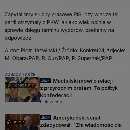
Zapytaliśmy służby prasowe PiS, czy władze tej
partii otrzymały z PKW jakiekolwiek opinie w
sprawie zbiegu terminu wyborów, czekamy na
odpowiedź.
Autor: Piotr Jaźwiński / Źródło: Konkret24, zdjęcie:
M. Obara/PAP, R. Guz/PAP, P. Supernak/PAP
ZOBACZ TAKŻE:
Machulski mówi o relacji
1 godz 6 min
z przyrodnim bratem. To polityk
Konfederacji
Piotr Jacoń
Amerykański senat
38 min
zdecydował. "Zła wiadomość dla