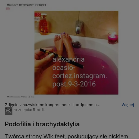
Zdjęcie z nazwiskiem kongresmenki i podpisem o
Więcej
odbijających się piersiach
Źródło zdjęcia: Reddit
Podofilia i brachydaktylia
Twórca strony Wikifeet, posługujący się nickiem