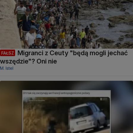
Migranci z Ceuty "będą mogli jechać
FAŁSZ
wszędzie"? Oni nie
M. Istel