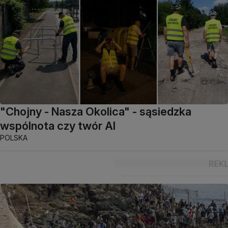
"Chojny - Nasza Okolica" - sąsiedzka
wspólnota czy twór AI
POLSKA