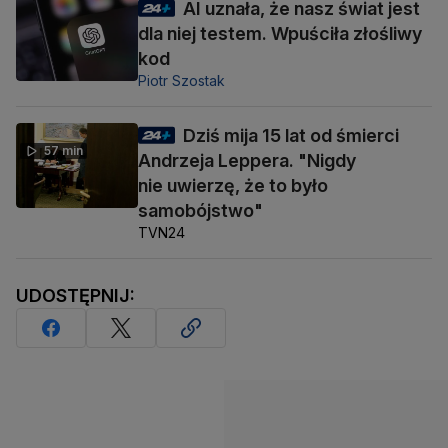
AI uznała, że nasz świat jest
dla niej testem. Wpuściła złośliwy
kod
Piotr Szostak
Dziś mija 15 lat od śmierci
57 min
Andrzeja Leppera. "Nigdy
nie uwierzę, że to było
samobójstwo"
TVN24
UDOSTĘPNIJ: