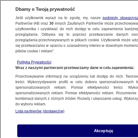
Dbamy o Twoją prywatność
Jeśli użytkownik wyrazi na to zgodę, my, nasze
podmioty stowarzys
Partnerów IAB oraz
30
innych Zaufanych Partnerów może przechowywa
KONKRET24
użytkownika i uzyskiwać do nich dostęp w celu zapewnienia bardzi
przeglądania. Odbywa się to poprzez przetwarzanie danych os
przeglądania przechowywanych w plikach cookie. Użytkownik może udzie
ROZRYWKA
się przetwarzaniu w oparciu o uzasadniony interes w dowolnym momencie
plików cookie i reklam”.
Fejk kontra fetyszyści stóp, czyli internet
Polityka Prywatności
sprawdzi wszystko
Wraz z naszymi partnerami przetwarzamy dane w celu zapewnienia:
Przechowywanie informacji na urządzeniu lub dostęp do nich. Tworzeni
8.01.2019, 12:31
treści. Wykorzystywanie profili w celu doboru spersonalizowanych tr
spersonalizowanych reklam. Pomiar efektywności treści. Wyko
spersonalizowanych reklam. Pomiar efektywności reklam. Rozumienie o
Udostępnij
kombinacji danych z różnych źródeł. Rozwój i ulepszanie usług. Wykor
do wyboru reklam.
Lista partnerów (dostawców)
Akceptuję