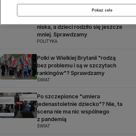
Pokaż cele
Przydacz: za PO dzietność równie
niska, a dzieci rodziło się jeszcze
mniej. Sprawdzamy
POLITYKA
Polki w Wielkiej Brytanii "rodzą
bez problemu i są w szczytach
rankingów"? Sprawdzamy
ŚWIAT
Po szczepionce "umiera
jedenastoletnie dziecko"? Nie, ta
scena nie ma nic wspólnego
z pandemią
ŚWIAT