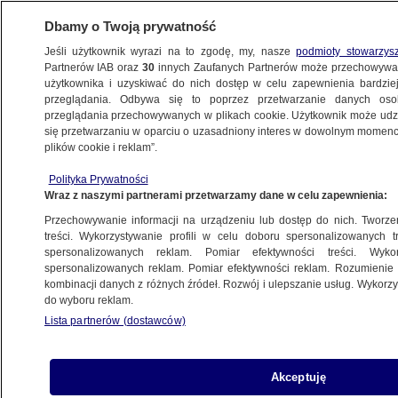
Dbamy o Twoją prywatność
Jeśli użytkownik wyrazi na to zgodę, my, nasze
podmioty stowarzys
Partnerów IAB oraz
30
innych Zaufanych Partnerów może przechowywa
KONKRET24
użytkownika i uzyskiwać do nich dostęp w celu zapewnienia bardzi
przeglądania. Odbywa się to poprzez przetwarzanie danych os
przeglądania przechowywanych w plikach cookie. Użytkownik może udzie
DZIECKO
się przetwarzaniu w oparciu o uzasadniony interes w dowolnym momencie
plików cookie i reklam”.
Dziecko wyrzuciło tęczową
FAŁSZ
flagę? Czego nie mówią politycy PiS
Polityka Prywatności
Wraz z naszymi partnerami przetwarzamy dane w celu zapewnienia:
Gabriela Sieczkowska
Przechowywanie informacji na urządzeniu lub dostęp do nich. Tworzeni
treści. Wykorzystywanie profili w celu doboru spersonalizowanych tr
spersonalizowanych reklam. Pomiar efektywności treści. Wyko
Fogiel: dzięki 500 plus "przekraczamy
spersonalizowanych reklam. Pomiar efektywności reklam. Rozumienie o
prognozy urodzeń GUS-u". Już nie
kombinacji danych z różnych źródeł. Rozwój i ulepszanie usług. Wykor
POLSKA
do wyboru reklam.
Lista partnerów (dostawców)
Śpiewak: "urlop dla myśliwego" sześć
dni, "na dziecko" dwa? Wyjaśniamy
Akceptuję
POLSKA