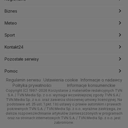
Lasy Państwowe
Lech Wałęsa
Lewica
Zdrowie
Biznes
Podcasty
Fakty po Faktach
Warszawa
Biznes
Lotnisko Chopina
Lotto
Maciej Wąsik
Marcin Przydacz
Marcin Kierwiński
Marian Banaś
Tech
Meteo
Artykuły
Fakty o Świecie
Łódź
Najnowsze
Meteo
Mariusz Błaszczak
Mariusz Kamiński
Mark Zuckerberg
Mateusz Morawiecki
Nauka
Sport
Newslettery
Ludzie Faktów
Katowice
Notowania
Pogoda godzinowa
Sport
Michał Kamiński
Rozrywka
Zdrowie
Kraków
Pieniądze
Ministerstwo Aktywów Państwowych
Pogoda długoterminowa
Piłka Nożna
Kontakt24
Ministerstwo Edukacji i Nauki
Technologia
Poznań
Nieruchomości
Pogoda na jutro
Tenis
Najnowsze
Pozostałe serwisy
Ministerstwo Infrastruktury
Ministerstwo Kultury
Ministerstwo Obrony Narodowej
Kultura i styl
Trójmiasto
Rynki
Pogoda na weekend
Kolarstwo
Gorące Tematy
TVN
Pomoc
Ministerstwo Rolnictwa
Regulamin serwisu
Ustawienia cookie
Informacje o nadawcy
Ciekawostki
Ministerstwo Rozwoju i Technologii
Wrocław
Dla firm
Najnowsze
Skoki Narciarskie
Wyślij zgłoszenie
Dzień Dobry TVN
Centrum pomocy
Polityka prywatności
Informacje konsumenckie
Ministerstwo Sportu i Turystyki
Copyright (C) 1997-2026 Korzystanie z materiałów redakcyjnych TVN
Quizy
Kielce
Handel
Polska
Sporty zimowe
Uwaga TVN
Ministerstwo Cyfryzacji
Test zgodności
S.A. / TVN Media Sp. z o.o. wymaga wcześniejszej zgody TVN S.A./
TVN Media Sp. z o.o. oraz zawarcia stosownej umowy licencyjnej. Na
Ministerstwo Edukacji Narodowej
podstawie art. 25 ust. 1 pkt. 1 b) ustawy o prawie autorskim i prawach
Kujawsko-pomorskie
Ze świata
Prognoza
Lekkoatletyka
HGTV
Oglądaj na TV
Ministerstwo Finansów
pokrewnych TVN S.A. / TVN Media Sp. z o.o. wyraźnie zastrzega, że
dalsze rozpowszechnianie artykułów zamieszczonych w programach
Ministerstwo Klimatu i Środowiska
Lublin
Tech
Świat
Siatkówka
TVN Turbo
Zrealizuj voucher
oraz na stronach internetowych TVN S.A. / TVN Media Sp. z o.o. jest
Ministerstwo Nauki i Szkolnictwa Wyższego
zabronione.
Lubuskie