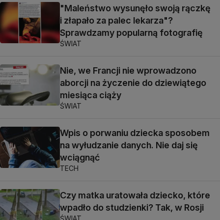
"Maleństwo wysunęło swoją rączkę
i złapało za palec lekarza"?
Sprawdzamy popularną fotografię
ŚWIAT
Nie, we Francji nie wprowadzono
aborcji na życzenie do dziewiątego
miesiąca ciąży
ŚWIAT
Wpis o porwaniu dziecka sposobem
na wyłudzanie danych. Nie daj się
wciągnąć
TECH
Czy matka uratowała dziecko, które
wpadło do studzienki? Tak, w Rosji
ŚWIAT