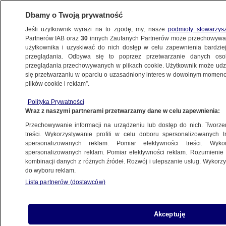
Dbamy o Twoją prywatność
Jeśli użytkownik wyrazi na to zgodę, my, nasze
podmioty stowarzys
Partnerów IAB oraz
30
innych Zaufanych Partnerów może przechowywa
KONKRET24
użytkownika i uzyskiwać do nich dostęp w celu zapewnienia bardzi
przeglądania. Odbywa się to poprzez przetwarzanie danych os
przeglądania przechowywanych w plikach cookie. Użytkownik może udzie
TRZECIA DROGA
się przetwarzaniu w oparciu o uzasadniony interes w dowolnym momencie
plików cookie i reklam”.
Dwa lata koalicji 15 października.
Padło sto konkretów, ile dowieziono?
Polityka Prywatności
Wraz z naszymi partnerami przetwarzamy dane w celu zapewnienia:
Zespół autorów
Przechowywanie informacji na urządzeniu lub dostęp do nich. Tworzeni
treści. Wykorzystywanie profili w celu doboru spersonalizowanych tr
spersonalizowanych reklam. Pomiar efektywności treści. Wyko
12 gwarancji Trzeciej Drogi. Żadnej
spersonalizowanych reklam. Pomiar efektywności reklam. Rozumienie o
nie spełniono
kombinacji danych z różnych źródeł. Rozwój i ulepszanie usług. Wykor
Zuzanna Karczewska
do wyboru reklam.
Lista partnerów (dostawców)
"Kodeksowe" i "niekodeksowe".
Akceptuję
Cztery projekty ustaw dotyczących