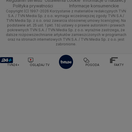
Regulamin serwisu
Ustawienia cookie
Informacje o nadawcy
Ciekawostki
Ministerstwo Rozwoju i Technologii
Wrocław
Dla firm
Najnowsze
Skoki Narciarskie
Wyślij zgłoszenie
Dzień Dobry TVN
Centrum pomocy
Polityka prywatności
Informacje konsumenckie
Ministerstwo Sportu i Turystyki
Copyright (C) 1997-2026 Korzystanie z materiałów redakcyjnych TVN
Quizy
Kielce
Handel
Polska
Sporty zimowe
Uwaga TVN
Ministerstwo Cyfryzacji
Test zgodności
S.A. / TVN Media Sp. z o.o. wymaga wcześniejszej zgody TVN S.A./
TVN Media Sp. z o.o. oraz zawarcia stosownej umowy licencyjnej. Na
Ministerstwo Edukacji Narodowej
podstawie art. 25 ust. 1 pkt. 1 b) ustawy o prawie autorskim i prawach
Kujawsko-pomorskie
Ze świata
Prognoza
Lekkoatletyka
HGTV
Oglądaj na TV
Ministerstwo Finansów
pokrewnych TVN S.A. / TVN Media Sp. z o.o. wyraźnie zastrzega, że
dalsze rozpowszechnianie artykułów zamieszczonych w programach
Ministerstwo Klimatu i Środowiska
Lublin
Tech
Świat
Siatkówka
TVN Turbo
Zrealizuj voucher
oraz na stronach internetowych TVN S.A. / TVN Media Sp. z o.o. jest
Ministerstwo Nauki i Szkolnictwa Wyższego
zabronione.
Lubuskie
Moto
Nauka
Ministerstwo Sprawiedliwości
F1
TVN Style
Ministerstwo Rodziny, Pracy i Polityki Społecznej
Olsztyn
Dla seniora
Ciekawostki
TVN7
Ministerstwo Spraw Zagranicznych
Moskwa
TVN24+
OGLĄDAJ TV
POGODA
FAKTY
Naczelny Sąd Administracyjny
Opole
Turystyka
Podróże
TTV
Najwyższa Izba Kontroli
Narodowe Centrum Badań i Rozwoju
Rzeszów
Smog
Narodowy Bank Polski
Narodowy Fundusz Zdrowia
Szczecin
NASA
NATO
Niemcy
Nord Stream 2
Nowa Lewica
Ordo Iuris
Organizacja Narodów Zjednoczonych
Białystok
Orlen
Parlament Europejski
Partia Demokratyczna USA
Partia Republikańska
Pentagon
Piotr Gliński
PIT
PKB Polski
PKO BP