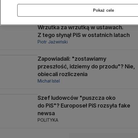
aborcji
Anna Kwaśny
Pokaż cele
Wrzutka za wrzutką w ustawach.
Z tego słynął PiS w ostatnich latach
Piotr Jaźwiński
Zapowiadali: "zostawiamy
przeszłość, idziemy do przodu"? Nie,
obiecali rozliczenia
Michał Istel
Szef ludowców "puszcza oko
do PiS"? Europoseł PiS rozsyła fake
newsa
POLITYKA