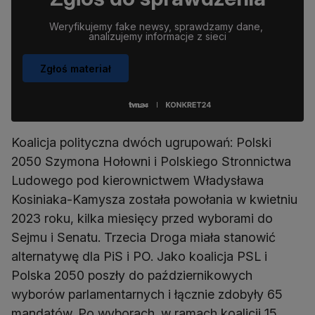
Weryfikujemy fake newsy, sprawdzamy dane, 
analizujemy informacje z sieci
Zgłoś materiał
Koalicja polityczna dwóch ugrupowań: Polski
2050 Szymona Hołowni i Polskiego Stronnictwa
Ludowego pod kierownictwem Władysława
Kosiniaka-Kamysza została powołania w kwietniu
2023 roku, kilka miesięcy przed wyborami do
Sejmu i Senatu. Trzecia Droga miała stanowić
alternatywę dla PiS i PO. Jako koalicja PSL i
Polska 2050 poszły do październikowych
wyborów parlamentarnych i łącznie zdobyły 65
mandatów. Po wyborach. w ramach koalicji 15