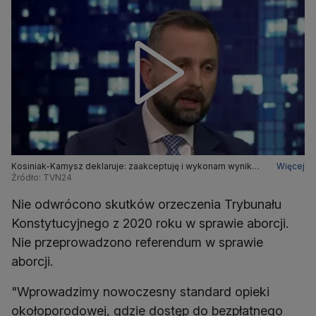
Kosiniak-Kamysz deklaruje: zaakceptuję i wykonam wynik
Więcej
referendum w sprawie aborcji
Źródło: TVN24
Nie odwrócono skutków orzeczenia Trybunału
Konstytucyjnego z 2020 roku w sprawie aborcji.
Nie przeprowadzono referendum w sprawie
aborcji.
"Wprowadzimy nowoczesny standard opieki
okołoporodowej, gdzie dostęp do bezpłatnego