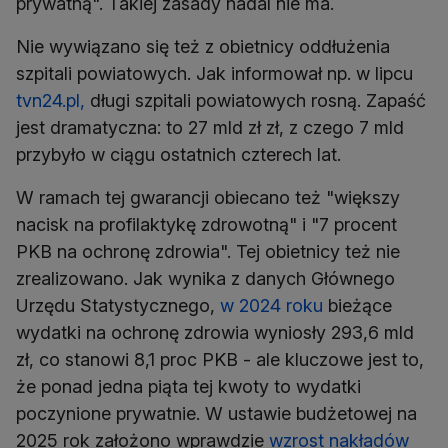
prywatną". Takiej zasady nadal nie ma.
Nie wywiązano się też z obietnicy oddłużenia
szpitali powiatowych. Jak informował np. w lipcu
tvn24.pl,
długi szpitali powiatowych rosną. Zapaść
jest dramatyczna: to 27 mld zł zł, z czego 7 mld
przybyło w ciągu ostatnich czterech lat.
W ramach tej gwarancji obiecano też "większy
nacisk na profilaktykę zdrowotną" i "7 procent
PKB na ochronę zdrowia". Tej obietnicy też nie
zrealizowano. Jak wynika z danych Głównego
Urzędu Statystycznego,
w 2024 roku
bieżące
wydatki na ochronę zdrowia wyniosły 293,6 mld
zł, co stanowi 8,1 proc PKB - ale kluczowe jest to,
że ponad jedna piąta tej kwoty to wydatki
poczynione prywatnie. W ustawie budżetowej na
2025 rok założono wprawdzie
wzrost nakładów