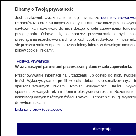
Dbamy o Twoją prywatność
Jeśli użytkownik wyrazi na to zgodę, my, nasze
podmioty stowarzys
Partnerów IAB oraz
30
innych Zaufanych Partnerów może przechowywa
KONKRET24
użytkownika i uzyskiwać do nich dostęp w celu zapewnienia bardzi
przeglądania. Odbywa się to poprzez przetwarzanie danych os
przeglądania przechowywanych w plikach cookie. Użytkownik może udzie
POLITYKA
się przetwarzaniu w oparciu o uzasadniony interes w dowolnym momencie
plików cookie i reklam”.
12 gwarancji Trzeciej Drogi. Żadnej
Polityka Prywatności
nie spełniono
Wraz z naszymi partnerami przetwarzamy dane w celu zapewnienia:
Przechowywanie informacji na urządzeniu lub dostęp do nich. Tworzeni
Zuzanna Karczewska
treści. Wykorzystywanie profili w celu doboru spersonalizowanych tr
spersonalizowanych reklam. Pomiar efektywności treści. Wyko
15.10.2025, 08:00
spersonalizowanych reklam. Pomiar efektywności reklam. Rozumienie o
kombinacji danych z różnych źródeł. Rozwój i ulepszanie usług. Wykor
do wyboru reklam.
Udostępnij
Lista partnerów (dostawców)
Akceptuję