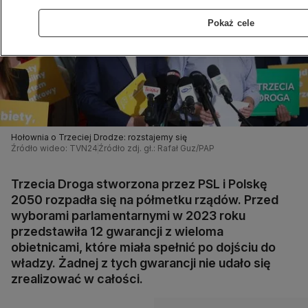
Pokaż cele
Hołownia o Trzeciej Drodze: rozstajemy się
Źródło wideo: TVN24
Źródło zdj. gł.: Rafał Guz/PAP
Trzecia Droga stworzona przez PSL i Polskę
2050 rozpadła się na półmetku rządów. Przed
wyborami parlamentarnymi w 2023 roku
przedstawiła 12 gwarancji z wieloma
obietnicami, które miała spełnić po dojściu do
władzy. Żadnej z tych gwarancji nie udało się
zrealizować w całości.