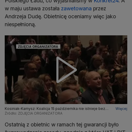
Polskiego Ładu, co wyjaśnialiśmy w
Konkret24
. A
w maju ustawa została
zawetowana
przez
Andrzeja Dudę. Obietnicę oceniamy więc jako
niespełnioną.
Kosiniak-Kamysz: Koalicja 15 października nie istnieje bez
Więcej
Trzeciej Drogi ani na poziomie krajowym, ani na poziomie
Źródło: ZDJĘCIA ORGANIZATORA
sejmików
Ostatnią z obietnic w ramach tej gwarancji było