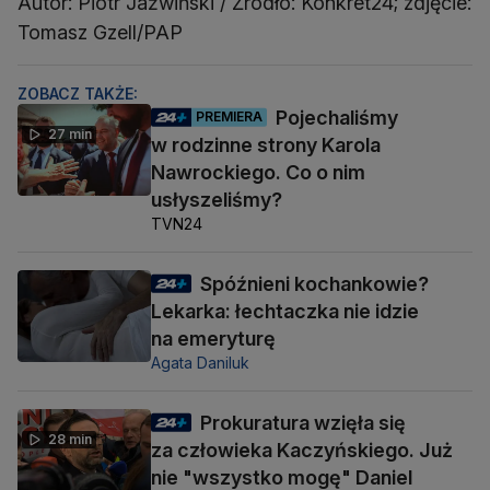
Autor: Piotr Jaźwiński / Źródło: Konkret24; zdjęcie:
Tomasz Gzell/PAP
ZOBACZ TAKŻE:
Pojechaliśmy
PREMIERA
27 min
w rodzinne strony Karola
Nawrockiego. Co o nim
usłyszeliśmy?
TVN24
Spóźnieni kochankowie?
Lekarka: łechtaczka nie idzie
na emeryturę
Agata Daniluk
Prokuratura wzięła się
28 min
za człowieka Kaczyńskiego. Już
nie "wszystko mogę" Daniel