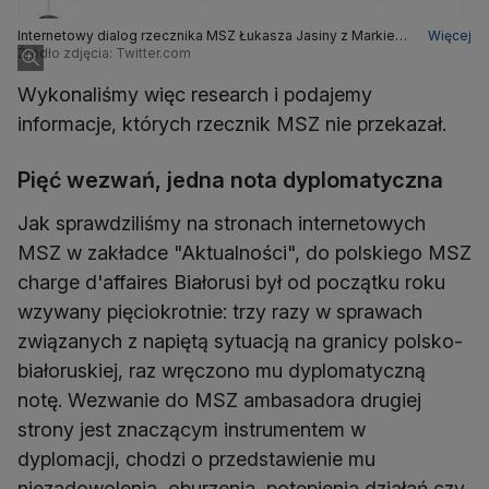
Internetowy dialog rzecznika MSZ Łukasza Jasiny z Markiem
Więcej
Migalskim
Źródło zdjęcia: Twitter.com
Wykonaliśmy więc research i podajemy
informacje, których rzecznik MSZ nie przekazał.
Pięć wezwań, jedna nota dyplomatyczna
Jak sprawdziliśmy na stronach internetowych
MSZ w zakładce "Aktualności", do polskiego MSZ
charge d'affaires Białorusi był od początku roku
wzywany pięciokrotnie: trzy razy w sprawach
związanych z napiętą sytuacją na granicy polsko-
białoruskiej, raz wręczono mu dyplomatyczną
notę. Wezwanie do MSZ ambasadora drugiej
strony jest znaczącym instrumentem w
dyplomacji, chodzi o przedstawienie mu
niezadowolenia, oburzenia, potępienia działań czy