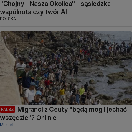
"Chojny - Nasza Okolica" - sąsiedzka
wspólnota czy twór AI
POLSKA
Migranci z Ceuty "będą mogli jechać
FAŁSZ
wszędzie"? Oni nie
M. Istel