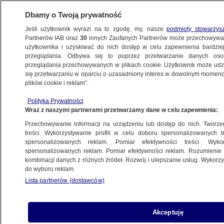
Dbamy o Twoją prywatność
Jeśli użytkownik wyrazi na to zgodę, my, nasze
podmioty stowarzys
Partnerów IAB oraz
30
innych Zaufanych Partnerów może przechowywa
KONKRET24
użytkownika i uzyskiwać do nich dostęp w celu zapewnienia bardzi
przeglądania. Odbywa się to poprzez przetwarzanie danych os
przeglądania przechowywanych w plikach cookie. Użytkownik może udzie
POLITYKA
się przetwarzaniu w oparciu o uzasadniony interes w dowolnym momencie
plików cookie i reklam”.
Jak często dyplomatyczny przedstawiciel
Polityka Prywatności
Białorusi "jest wzywany do MSZ"?
Wraz z naszymi partnerami przetwarzamy dane w celu zapewnienia:
Sprawdziliśmy
Przechowywanie informacji na urządzeniu lub dostęp do nich. Tworzeni
treści. Wykorzystywanie profili w celu doboru spersonalizowanych tr
11.11.2021, 13:22
spersonalizowanych reklam. Pomiar efektywności treści. Wyko
spersonalizowanych reklam. Pomiar efektywności reklam. Rozumienie o
kombinacji danych z różnych źródeł. Rozwój i ulepszanie usług. Wykor
Udostępnij
do wyboru reklam.
Lista partnerów (dostawców)
Rzecznik MSZ Łukasz Jasina w dyskusji z
Markiem Migalskim na Twitterze pytany, ile razy
dyplomatyczny przedstawiciel Białorusi był
Akceptuję