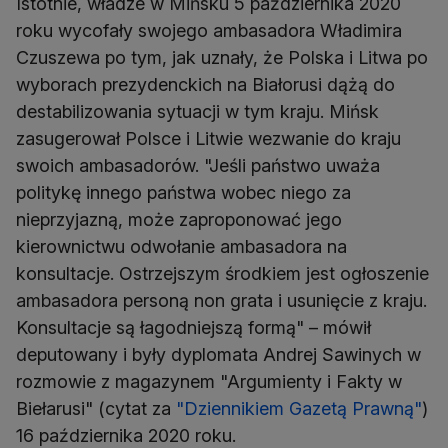
Istotnie, władze w Mińsku 5 października 2020
roku wycofały swojego ambasadora Władimira
Czuszewa po tym, jak uznały, że Polska i Litwa po
wyborach prezydenckich na Białorusi dążą do
destabilizowania sytuacji w tym kraju. Mińsk
zasugerował Polsce i Litwie wezwanie do kraju
swoich ambasadorów. "Jeśli państwo uważa
politykę innego państwa wobec niego za
nieprzyjazną, może zaproponować jego
kierownictwu odwołanie ambasadora na
konsultacje. Ostrzejszym środkiem jest ogłoszenie
ambasadora personą non grata i usunięcie z kraju.
Konsultacje są łagodniejszą formą" – mówił
deputowany i były dyplomata Andrej Sawinych w
rozmowie z magazynem "Argumienty i Fakty w
Biełarusi" (cytat za
"Dziennikiem Gazetą Prawną"
)
16 października 2020 roku.