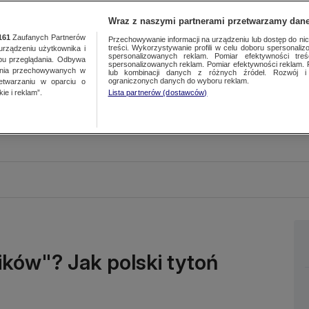
Wraz z naszymi partnerami przetwarzamy dane
161
Zaufanych Partnerów
Przechowywanie informacji na urządzeniu lub dostęp do nich.
treści. Wykorzystywanie profili w celu doboru spersonalizo
ządzeniu użytkownika i
spersonalizowanych reklam. Pomiar efektywności treś
bu przeglądania. Odbywa
spersonalizowanych reklam. Pomiar efektywności reklam. 
ania przechowywanych w
lub kombinacji danych z różnych źródeł. Rozwój i 
ograniczonych danych do wyboru reklam.
zetwarzaniu w oparciu o
ie i reklam”.
Lista partnerów (dostawców)
ków"? Jak polski tytoń