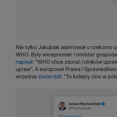
Nie tylko Jakubiak alarmował o rzekomo u
WHO. Były wicepremier i minister gospodar
napisał
: "WHO chce zaorać rolników uprawi
upraw". A europoseł Prawa i Sprawiedliwoś
września
stwierdził
: "To kolejny cios w pol