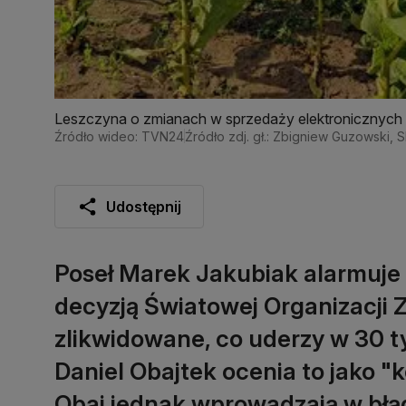
Leszczyna o zmianach w sprzedaży elektronicznyc
Źródło wideo: TVN24
Źródło zdj. gł.: Zbigniew Guzowski,
Udostępnij
Poseł Marek Jakubiak alarmuje
decyzją Światowej Organizacji 
zlikwidowane, co uderzy w 30 ty
Daniel Obajtek ocenia to jako "k
Obaj jednak wprowadzają w błą