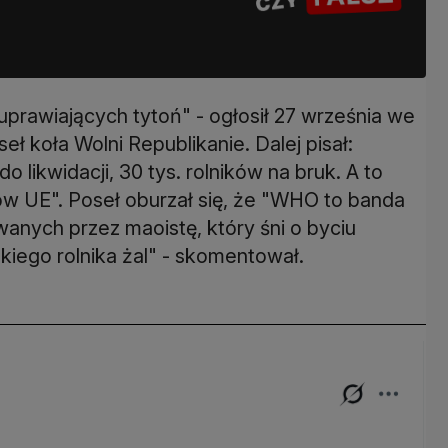
prawiających tytoń" - ogłosił 27 września we
ł koła Wolni Republikanie. Dalej pisał:
 likwidacji, 30 tys. rolników na bruk. A to
w UE". Poseł oburzał się, że "WHO to banda
anych przez maoistę, który śni o byciu
kiego rolnika żal" - skomentował.