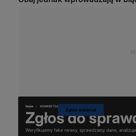
Zgłoś materiał
Zgłoś do spraw
Weryfikujemy fake newsy, sprawdzamy dane, analizujem