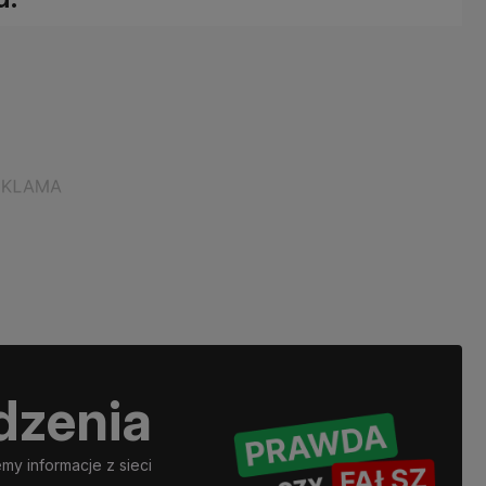
dzenia
y informacje z sieci