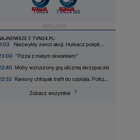
NA ŻYWO
NA ŻYWO
TVN24
TVN24 BiS
NAJNOWSZE Z TVN24.PL:
0:03
Niezwykły zwrot akcji. Hurkacz pokpił
sprawę
23:00
"Pizza z małym skwarkiem"
22:40
Moby wzruszony grą ulicznej skrzypaczki
22:32
Raniony chłopak trafił do szpitala. Policja
zatrzymała dwóch 16-latków
Zobacz wszystkie