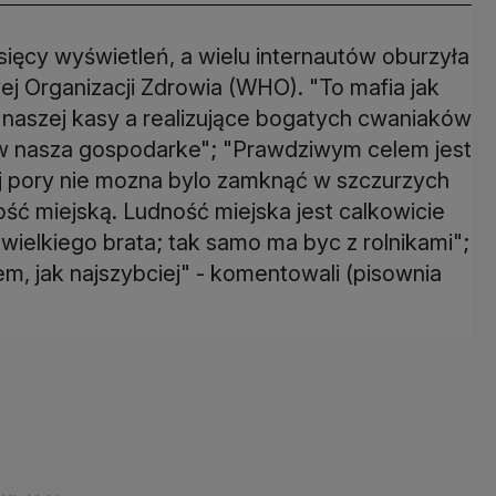
ęcy wyświetleń, a wielu internautów oburzyła
 Organizacji Zdrowia (WHO). "To mafia jak
naszej kasy a realizujące bogatych cwaniaków
s w nasza gospodarke"; "Prawdziwym celem jest
tej pory nie mozna bylo zamknąć w szczurzych
ść miejską. Ludność miejska jest calkowicie
wielkiego brata; tak samo ma byc z rolnikami";
m, jak najszybciej" - komentowali (pisownia