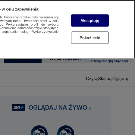
 w celu zapewnienia:
 Tworzenie profili w celu personalizacji
Akceptuję
wanych treści. Tworzenie profili w celu
ci. Wykorzystanie profili do wyboru
Rozumienie odbiorców dzięki statystyce
ulepszanie usług. Wykorzystywanie
Pokaż cele
SUBSKRYBUJ
Przejdź do
Szukaj
Zaloguj się
Menu
Czytaj
Słuchaj
Oglądaj
OGLĄDAJ NA ŻYWO