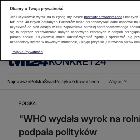
Dbamy o Twoją prywatność
Jeśli użytkownik wyrazi na to zgodę, my, nasze
podmioty stowarzyszone
i naszych
IAB oraz
30
innych Zaufanych Partnerów może przechowywać dane osobowe na ur
uzyskiwać do nich dostęp w celu zapewnienia bardziej spersonalizowanego sposo
się to poprzez przetwarzanie danych osobowych zebranych z danych przegląd
plikach cookie. Użytkownik może udzielić/wycofać zgodę i sprzeciwić się pr
uzasadniony interes w dowolnym momencie, klikając przycisk „Ustawienia plików cook
Polityka Prywatności
KONKRET24
Najnowsze
Polska
Świat
Polityka
Zdrowie
Tech
Więcej
POLSKA
"WHO wydała wyrok na rolni
podpala polityków