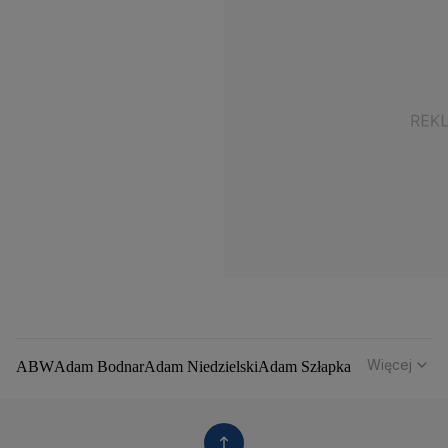
Więcej
ABW
Adam Bodnar
Adam Niedzielski
Adam Szłapka
Administracja Donalda Trumpa
Agencja Bezpieczeństwa Wewnętrznego
Agrounia
Alaksandr Łukaszenka
Aleksander Kwaśniewski