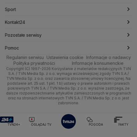
Mark Zuckerberg
Mateusz Morawiecki
Nauka
Sport
Newslettery
Ludzie Faktów
Katowice
Notowania
Pogoda godzinowa
Sport
Michał Kamiński
Rozrywka
Zdrowie
Kraków
Pieniądze
Ministerstwo Aktywów Państwowych
Pogoda długoterminowa
Piłka Nożna
Kontakt24
Ministerstwo Edukacji i Nauki
Technologia
Poznań
Nieruchomości
Pogoda na jutro
Tenis
Najnowsze
Pozostałe serwisy
Ministerstwo Infrastruktury
Ministerstwo Kultury
Ministerstwo Obrony Narodowej
Kultura i styl
Trójmiasto
Rynki
Pogoda na weekend
Kolarstwo
Gorące Tematy
TVN
Pomoc
Ministerstwo Rolnictwa
Regulamin serwisu
Ustawienia cookie
Informacje o nadawcy
Ciekawostki
Ministerstwo Rozwoju i Technologii
Wrocław
Dla firm
Najnowsze
Skoki Narciarskie
Wyślij zgłoszenie
Dzień Dobry TVN
Centrum pomocy
Polityka prywatności
Informacje konsumenckie
Ministerstwo Sportu i Turystyki
Copyright (C) 1997-2026 Korzystanie z materiałów redakcyjnych TVN
Quizy
Kielce
Handel
Polska
Sporty zimowe
Uwaga TVN
Ministerstwo Cyfryzacji
Test zgodności
S.A. / TVN Media Sp. z o.o. wymaga wcześniejszej zgody TVN S.A./
TVN Media Sp. z o.o. oraz zawarcia stosownej umowy licencyjnej. Na
Ministerstwo Edukacji Narodowej
podstawie art. 25 ust. 1 pkt. 1 b) ustawy o prawie autorskim i prawach
Kujawsko-pomorskie
Ze świata
Prognoza
Lekkoatletyka
HGTV
Oglądaj na TV
Ministerstwo Finansów
pokrewnych TVN S.A. / TVN Media Sp. z o.o. wyraźnie zastrzega, że
dalsze rozpowszechnianie artykułów zamieszczonych w programach
Ministerstwo Klimatu i Środowiska
Lublin
Tech
Świat
Siatkówka
TVN Turbo
Zrealizuj voucher
oraz na stronach internetowych TVN S.A. / TVN Media Sp. z o.o. jest
Ministerstwo Nauki i Szkolnictwa Wyższego
zabronione.
Lubuskie
Moto
Nauka
Ministerstwo Sprawiedliwości
F1
TVN Style
Ministerstwo Rodziny, Pracy i Polityki Społecznej
Olsztyn
Dla seniora
Ciekawostki
TVN7
Ministerstwo Spraw Zagranicznych
Moskwa
TVN24+
OGLĄDAJ TV
POGODA
FAKTY
Naczelny Sąd Administracyjny
Opole
Turystyka
Podróże
TTV