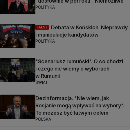
"dosłownie w pół roku". Niemożliwe
POLITYKA
Debata w Końskich. Nieprawdy
FAŁSZ
i manipulacje kandydatów
POLITYKA
"Scenariusz rumuński". O co chodzi
i czego nie wiemy o wyborach
w Rumunii
ŚWIAT
Dezinformacja. "Nie wiem, jak
Rosjanie mogą wpływać na wybory".
To możesz być łatwym celem
POLSKA