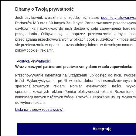
Dbamy o Twoją prywatność
Jeśli użytkownik wyrazi na to zgodę, my, nasze
podmioty stowarzys
Partnerów IAB oraz
30
innych Zaufanych Partnerów może przechowywa
KONKRET24
użytkownika i uzyskiwać do nich dostęp w celu zapewnienia bardzi
przeglądania. Odbywa się to poprzez przetwarzanie danych os
przeglądania przechowywanych w plikach cookie. Użytkownik może udzie
MAREK JAKUBIAK
się przetwarzaniu w oparciu o uzasadniony interes w dowolnym momencie
plików cookie i reklam”.
"WHO wydała wyrok na rolników"?
Jak polski tytoń podpala polityków
Polityka Prywatności
Wraz z naszymi partnerami przetwarzamy dane w celu zapewnienia:
Zuzanna Karczewska
Przechowywanie informacji na urządzeniu lub dostęp do nich. Tworzeni
treści. Wykorzystywanie profili w celu doboru spersonalizowanych tr
spersonalizowanych reklam. Pomiar efektywności treści. Wyko
"Europejska policja"? Co oznacza
spersonalizowanych reklam. Pomiar efektywności reklam. Rozumienie o
naszywka na mundurze policjanta
kombinacji danych z różnych źródeł. Rozwój i ulepszanie usług. Wykor
POLSKA
do wyboru reklam.
Lista partnerów (dostawców)
Warszawa "nakazuje
FAŁSZ
Akceptuję
komisariatom policji" zatrudniać