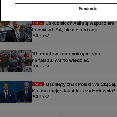
Ukraińców? To fałszywka
Zuzanna Karczewska,
Jan Kunert
Pokaż cele
Jakubiak chwali się wsparciem
FAŁSZ
Polonii w USA, ale nie ma racji
POLITYKA
10 tematów kampanii opartych
na fałszu. Warto wiedzieć
POLITYKA
Usunięty znak Polski Walczącej.
FAŁSZ
Kto ma rację: Jakubiak czy Hołownia?
POLITYKA