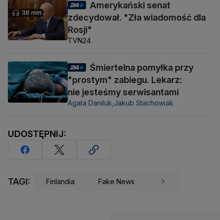
Amerykański senat
38 min
zdecydował. "Zła wiadomość dla
Rosji"
TVN24
Śmiertelna pomyłka przy
"prostym" zabiegu. Lekarz:
nie jesteśmy serwisantami
Agata Daniluk,
Jakub Stachowiak
UDOSTĘPNIJ:
TAGI:
Finlandia
Fake News