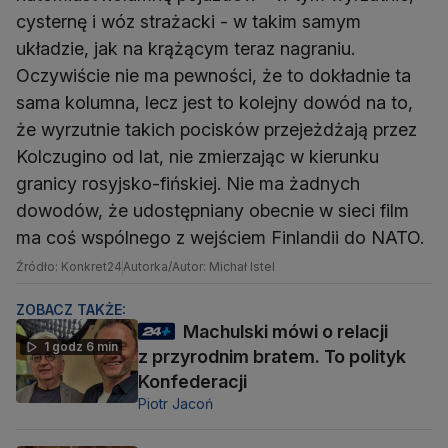
cysternę i wóz strażacki - w takim samym
układzie, jak na krążącym teraz nagraniu.
Oczywiście nie ma pewności, że to dokładnie ta
sama kolumna, lecz jest to kolejny dowód na to,
że wyrzutnie takich pocisków przejeżdżają przez
Kolczugino od lat, nie zmierzając w kierunku
granicy rosyjsko-fińskiej. Nie ma żadnych
dowodów, że udostępniany obecnie w sieci film
ma coś wspólnego z wejściem Finlandii do NATO.
Źródło: Konkret24
Autorka/Autor: Michał Istel
ZOBACZ TAKŻE:
Machulski mówi o relacji
1 godz 6 min
z przyrodnim bratem. To polityk
Konfederacji
Piotr Jacoń