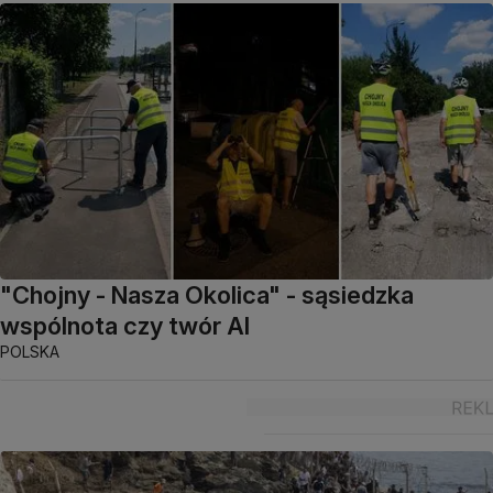
"Chojny - Nasza Okolica" - sąsiedzka
wspólnota czy twór AI
POLSKA