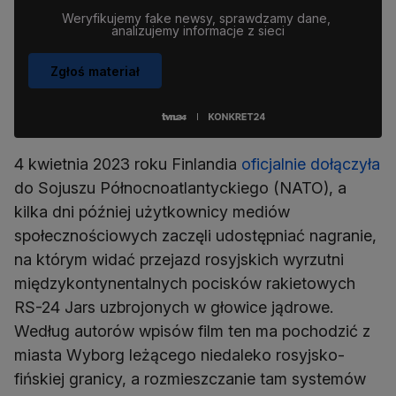
Weryfikujemy fake newsy, sprawdzamy dane, 
analizujemy informacje z sieci
Zgłoś materiał
4 kwietnia 2023 roku Finlandia
oficjalnie dołączyła
do Sojuszu Północnoatlantyckiego (NATO), a
kilka dni później użytkownicy mediów
społecznościowych zaczęli udostępniać nagranie,
na którym widać przejazd rosyjskich wyrzutni
międzykontynentalnych pocisków rakietowych
RS-24 Jars uzbrojonych w głowice jądrowe.
Według autorów wpisów film ten ma pochodzić z
miasta Wyborg leżącego niedaleko rosyjsko-
fińskiej granicy, a rozmieszczanie tam systemów