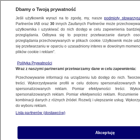
Dbamy o Twoją prywatność
Jeśli użytkownik wyrazi na to zgodę, my, nasze
podmioty stowarzys
Partnerów IAB oraz
30
innych Zaufanych Partnerów może przechowywa
KONKRET24
użytkownika i uzyskiwać do nich dostęp w celu zapewnienia bardzi
przeglądania. Odbywa się to poprzez przetwarzanie danych os
przeglądania przechowywanych w plikach cookie. Użytkownik może udzie
ŚWIAT
się przetwarzaniu w oparciu o uzasadniony interes w dowolnym momencie
plików cookie i reklam”.
Rosyjskie rakiety balistyczne przy granicy
Polityka Prywatności
z Finlandią? Wyjaśniamy, skąd ten film
Wraz z naszymi partnerami przetwarzamy dane w celu zapewnienia:
Przechowywanie informacji na urządzeniu lub dostęp do nich. Tworzeni
14.04.2023, 10:58
treści. Wykorzystywanie profili w celu doboru spersonalizowanych tr
spersonalizowanych reklam. Pomiar efektywności treści. Wyko
spersonalizowanych reklam. Pomiar efektywności reklam. Rozumienie o
Udostępnij
kombinacji danych z różnych źródeł. Rozwój i ulepszanie usług. Wykor
do wyboru reklam.
Lista partnerów (dostawców)
Akceptuję