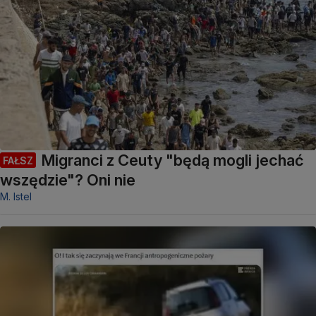
Migranci z Ceuty "będą mogli jechać
FAŁSZ
wszędzie"? Oni nie
M. Istel