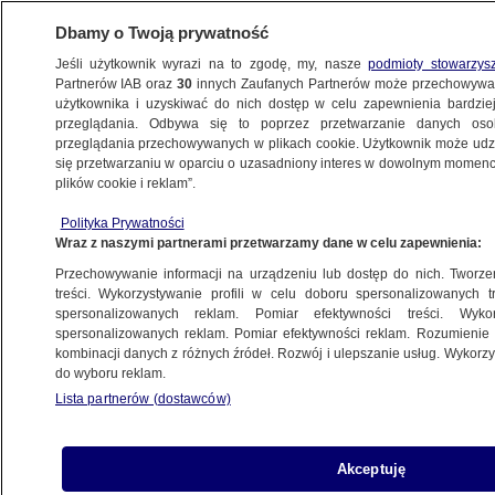
Dbamy o Twoją prywatność
Jeśli użytkownik wyrazi na to zgodę, my, nasze
podmioty stowarzys
Partnerów IAB oraz
30
innych Zaufanych Partnerów może przechowywa
KONKRET24
użytkownika i uzyskiwać do nich dostęp w celu zapewnienia bardzi
przeglądania. Odbywa się to poprzez przetwarzanie danych os
przeglądania przechowywanych w plikach cookie. Użytkownik może udzie
POLITYKA
się przetwarzaniu w oparciu o uzasadniony interes w dowolnym momencie
plików cookie i reklam”.
PiS obiecuje modernizację osiedli z wielkiej
Polityka Prywatności
płyty. Nie pierwszy raz. A co zrobiono?
Wraz z naszymi partnerami przetwarzamy dane w celu zapewnienia:
Przechowywanie informacji na urządzeniu lub dostęp do nich. Tworzeni
Jan Kunert
treści. Wykorzystywanie profili w celu doboru spersonalizowanych tr
spersonalizowanych reklam. Pomiar efektywności treści. Wyko
6.09.2023, 18:12
spersonalizowanych reklam. Pomiar efektywności reklam. Rozumienie o
kombinacji danych z różnych źródeł. Rozwój i ulepszanie usług. Wykor
do wyboru reklam.
Udostępnij
Lista partnerów (dostawców)
Akceptuję