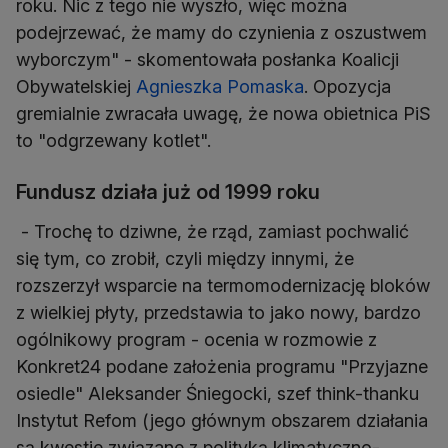
roku. Nic z tego nie wyszło, więc można
podejrzewać, że mamy do czynienia z oszustwem
wyborczym" - skomentowała posłanka Koalicji
Obywatelskiej
Agnieszka Pomaska
. Opozycja
gremialnie zwracała uwagę, że nowa obietnica PiS
to "odgrzewany kotlet".
Fundusz działa już od 1999 roku
- Trochę to dziwne, że rząd, zamiast pochwalić
się tym, co zrobił, czyli między innymi, że
rozszerzył wsparcie na termomodernizację bloków
z wielkiej płyty, przedstawia to jako nowy, bardzo
ogólnikowy program - ocenia w rozmowie z
Konkret24 podane założenia programu "Przyjazne
osiedle" Aleksander Śniegocki, szef think-thanku
Instytut Refom (jego głównym obszarem działania
są kwestie związane z polityką klimatyczno-