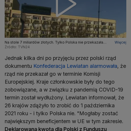
Na stole 7 miliardów złotych. Tylko Polska nie przekazała
Więcej
wymaganego dokumentu
Źródło: TVN24
Jednak kilka dni po przyjęciu przez polski rząd
dokumentu
Konfederacja Lewiatan alarmowała
, że
rząd nie przekazał go w terminie Komisji
Europejskiej. Kraje członkowskie były do tego
zobowiązane, a w związku z pandemią COVID-19
termin został wydłużony. Lewiatan informował, że
26 krajów zdążyło to zrobić do 1 października
2021 roku - i tylko Polska nie. "Mogłaby zostać
największym beneficjentem w UE w tym zakresie.
Deklarowana kwota dla Polski z Funduszu