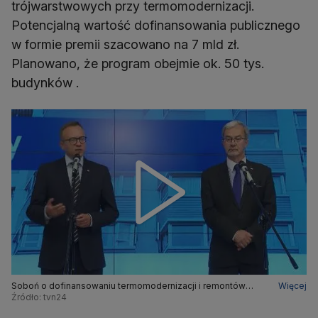
trójwarstwowych przy termomodernizacji.
Potencjalną wartość dofinansowania publicznego
w formie premii szacowano na 7 mld zł.
Planowano, że program obejmie ok. 50 tys.
budynków .
Soboń o dofinansowaniu termomodernizacji i remontów
Więcej
"wielkiej płyty"
Źródło: tvn24