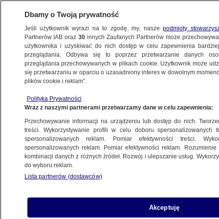
Dbamy o Twoją prywatność
Jeśli użytkownik wyrazi na to zgodę, my, nasze
podmioty stowarzys
Partnerów IAB oraz
30
innych Zaufanych Partnerów może przechowywa
KONKRET24
użytkownika i uzyskiwać do nich dostęp w celu zapewnienia bardzi
przeglądania. Odbywa się to poprzez przetwarzanie danych os
przeglądania przechowywanych w plikach cookie. Użytkownik może udzie
RADA MINISTRÓW
się przetwarzaniu w oparciu o uzasadniony interes w dowolnym momencie
plików cookie i reklam”.
Pełczyńska-Nałęcz: "wicepremier
może więcej niż minister". A jak jest
Polityka Prywatności
Wraz z naszymi partnerami przetwarzamy dane w celu zapewnienia:
Zuzanna Karczewska
Przechowywanie informacji na urządzeniu lub dostęp do nich. Tworzeni
treści. Wykorzystywanie profili w celu doboru spersonalizowanych tr
Wotum zaufania dla rządu. Po co?
spersonalizowanych reklam. Pomiar efektywności treści. Wyko
"Można przeliczyć szable"
spersonalizowanych reklam. Pomiar efektywności reklam. Rozumienie o
kombinacji danych z różnych źródeł. Rozwój i ulepszanie usług. Wykor
Zuzanna Karczewska,
Michał Istel
do wyboru reklam.
Lista partnerów (dostawców)
Rząd Tuska po roku. "Najliczniejszy
w historii"? I tak, i nie
Bartosz Chyż
Akceptuję