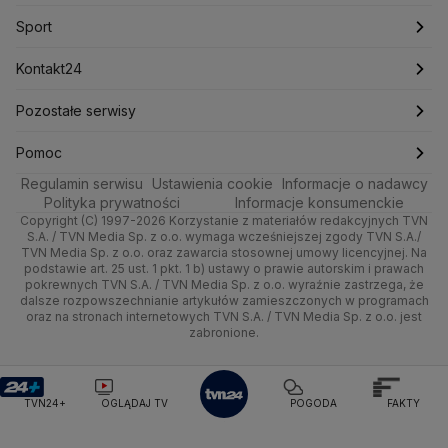
Mark Zuckerberg
Mateusz Morawiecki
Nauka
Sport
Newslettery
Ludzie Faktów
Katowice
Notowania
Pogoda godzinowa
Sport
Michał Kamiński
Rozrywka
Zdrowie
Kraków
Pieniądze
Ministerstwo Aktywów Państwowych
Pogoda długoterminowa
Piłka Nożna
Kontakt24
Ministerstwo Edukacji i Nauki
Technologia
Poznań
Nieruchomości
Pogoda na jutro
Tenis
Najnowsze
Pozostałe serwisy
Ministerstwo Infrastruktury
Ministerstwo Kultury
Ministerstwo Obrony Narodowej
Kultura i styl
Trójmiasto
Rynki
Pogoda na weekend
Kolarstwo
Gorące Tematy
TVN
Pomoc
Ministerstwo Rolnictwa
Regulamin serwisu
Ustawienia cookie
Informacje o nadawcy
Ciekawostki
Ministerstwo Rozwoju i Technologii
Wrocław
Dla firm
Najnowsze
Skoki Narciarskie
Wyślij zgłoszenie
Dzień Dobry TVN
Centrum pomocy
Polityka prywatności
Informacje konsumenckie
Ministerstwo Sportu i Turystyki
Copyright (C) 1997-2026 Korzystanie z materiałów redakcyjnych TVN
Quizy
Kielce
Handel
Polska
Sporty zimowe
Uwaga TVN
Ministerstwo Cyfryzacji
Test zgodności
S.A. / TVN Media Sp. z o.o. wymaga wcześniejszej zgody TVN S.A./
TVN Media Sp. z o.o. oraz zawarcia stosownej umowy licencyjnej. Na
Ministerstwo Edukacji Narodowej
podstawie art. 25 ust. 1 pkt. 1 b) ustawy o prawie autorskim i prawach
Kujawsko-pomorskie
Ze świata
Prognoza
Lekkoatletyka
HGTV
Oglądaj na TV
Ministerstwo Finansów
pokrewnych TVN S.A. / TVN Media Sp. z o.o. wyraźnie zastrzega, że
dalsze rozpowszechnianie artykułów zamieszczonych w programach
Ministerstwo Klimatu i Środowiska
Lublin
Tech
Świat
Siatkówka
TVN Turbo
Zrealizuj voucher
oraz na stronach internetowych TVN S.A. / TVN Media Sp. z o.o. jest
Ministerstwo Nauki i Szkolnictwa Wyższego
zabronione.
Lubuskie
Moto
Nauka
Ministerstwo Sprawiedliwości
F1
TVN Style
Ministerstwo Rodziny, Pracy i Polityki Społecznej
Olsztyn
Dla seniora
Ciekawostki
TVN7
Ministerstwo Spraw Zagranicznych
Moskwa
TVN24+
OGLĄDAJ TV
POGODA
FAKTY
Naczelny Sąd Administracyjny
Opole
Turystyka
Podróże
TTV