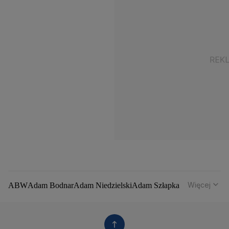
Więcej
ABW
Adam Bodnar
Adam Niedzielski
Adam Szłapka
Administracja Donalda Trumpa
Agencja Bezpieczeństwa Wewnętrznego
Agrounia
Alaksandr Łukaszenka
Aleksander Kwaśniewski