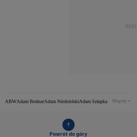
Więcej
ABW
Adam Bodnar
Adam Niedzielski
Adam Szłapka
Administracja Donalda Trumpa
Agencja Bezpieczeństwa Wewnętrznego
Agrounia
Alaksandr Łukaszenka
Aleksander Kwaśniewski
Aleksandra Dulkiewicz
Alert RCB
Powrót do góry