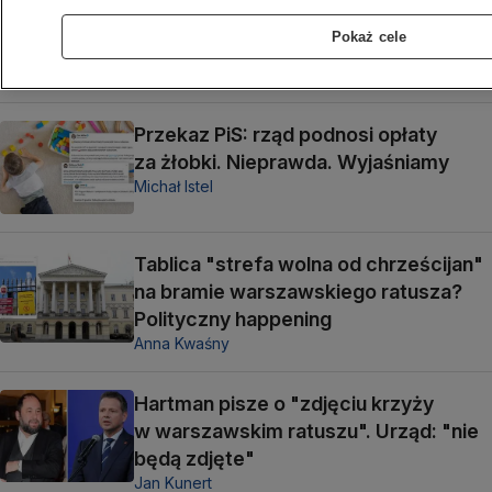
pieniędzy publicznych"?
Pokaż cele
Sprawdziliśmy
Michał Istel,
Jan Kunert
Przekaz PiS: rząd podnosi opłaty
za żłobki. Nieprawda. Wyjaśniamy
Michał Istel
Tablica "strefa wolna od chrześcijan"
na bramie warszawskiego ratusza?
Polityczny happening
Anna Kwaśny
Hartman pisze o "zdjęciu krzyży
w warszawskim ratuszu". Urząd: "nie
będą zdjęte"
Jan Kunert