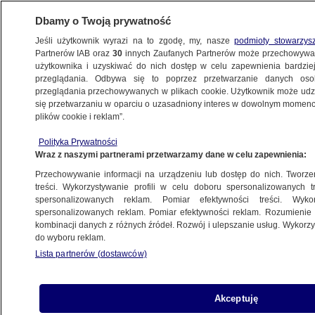
Dbamy o Twoją prywatność
Jeśli użytkownik wyrazi na to zgodę, my, nasze
podmioty stowarzys
Partnerów IAB oraz
30
innych Zaufanych Partnerów może przechowywa
KONKRET24
użytkownika i uzyskiwać do nich dostęp w celu zapewnienia bardzi
przeglądania. Odbywa się to poprzez przetwarzanie danych os
przeglądania przechowywanych w plikach cookie. Użytkownik może udzie
SAMORZĄD
się przetwarzaniu w oparciu o uzasadniony interes w dowolnym momencie
plików cookie i reklam”.
Morawiecki: "skrajnie
niesprawiedliwie" podzielono
Polityka Prywatności
Wraz z naszymi partnerami przetwarzamy dane w celu zapewnienia:
pieniądze dla samorządów. Czego
nie mówi?
Przechowywanie informacji na urządzeniu lub dostęp do nich. Tworzeni
treści. Wykorzystywanie profili w celu doboru spersonalizowanych tr
Michał Istel
spersonalizowanych reklam. Pomiar efektywności treści. Wyko
spersonalizowanych reklam. Pomiar efektywności reklam. Rozumienie o
kombinacji danych z różnych źródeł. Rozwój i ulepszanie usług. Wykor
Wójtowie, burmistrzowie, prezydenci
do wyboru reklam.
miast, posłowie. Czego im nie wolno
Lista partnerów (dostawców)
Zuzanna Karczewska
Akceptuję
Campus Polska. "Ani złotówki