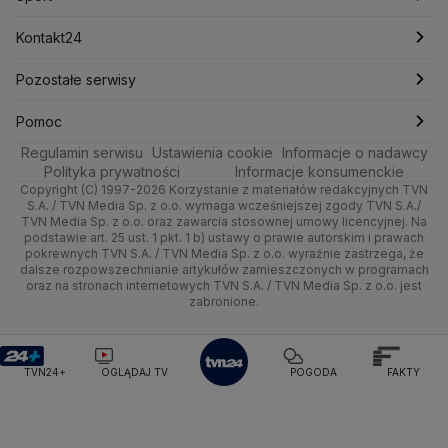
Michał Kamiński
Rozrywka
Zdrowie
Kraków
Pieniądze
Ministerstwo Aktywów Państwowych
Pogoda długoterminowa
Piłka Nożna
Kontakt24
Ministerstwo Edukacji i Nauki
Technologia
Poznań
Nieruchomości
Pogoda na jutro
Tenis
Najnowsze
Pozostałe serwisy
Ministerstwo Infrastruktury
Ministerstwo Kultury
Ministerstwo Obrony Narodowej
Kultura i styl
Trójmiasto
Rynki
Pogoda na weekend
Kolarstwo
Gorące Tematy
TVN
Pomoc
Ministerstwo Rolnictwa
Regulamin serwisu
Ustawienia cookie
Informacje o nadawcy
Ciekawostki
Ministerstwo Rozwoju i Technologii
Wrocław
Dla firm
Najnowsze
Skoki Narciarskie
Wyślij zgłoszenie
Dzień Dobry TVN
Centrum pomocy
Polityka prywatności
Informacje konsumenckie
Ministerstwo Sportu i Turystyki
Copyright (C) 1997-2026 Korzystanie z materiałów redakcyjnych TVN
Quizy
Kielce
Handel
Polska
Sporty zimowe
Uwaga TVN
Ministerstwo Cyfryzacji
Test zgodności
S.A. / TVN Media Sp. z o.o. wymaga wcześniejszej zgody TVN S.A./
TVN Media Sp. z o.o. oraz zawarcia stosownej umowy licencyjnej. Na
Ministerstwo Edukacji Narodowej
podstawie art. 25 ust. 1 pkt. 1 b) ustawy o prawie autorskim i prawach
Kujawsko-pomorskie
Ze świata
Prognoza
Lekkoatletyka
HGTV
Oglądaj na TV
Ministerstwo Finansów
pokrewnych TVN S.A. / TVN Media Sp. z o.o. wyraźnie zastrzega, że
dalsze rozpowszechnianie artykułów zamieszczonych w programach
Ministerstwo Klimatu i Środowiska
Lublin
Tech
Świat
Siatkówka
TVN Turbo
Zrealizuj voucher
oraz na stronach internetowych TVN S.A. / TVN Media Sp. z o.o. jest
Ministerstwo Nauki i Szkolnictwa Wyższego
zabronione.
Lubuskie
Moto
Nauka
Ministerstwo Sprawiedliwości
F1
TVN Style
Ministerstwo Rodziny, Pracy i Polityki Społecznej
Olsztyn
Dla seniora
Ciekawostki
TVN7
Ministerstwo Spraw Zagranicznych
Moskwa
TVN24+
OGLĄDAJ TV
POGODA
FAKTY
Naczelny Sąd Administracyjny
Opole
Turystyka
Podróże
TTV
Najwyższa Izba Kontroli
Narodowe Centrum Badań i Rozwoju
Rzeszów
Smog