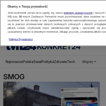
Dbamy o Twoją prywatność
Jeśli użytkownik wyrazi na to zgodę, my, nasze
podmioty stowarzyszone
i naszych
IAB oraz
30
innych Zaufanych Partnerów może przechowywać dane osobowe na ur
uzyskiwać do nich dostęp w celu zapewnienia bardziej spersonalizowanego sposo
się to poprzez przetwarzanie danych osobowych zebranych z danych przegląd
plikach cookie. Użytkownik może udzielić/wycofać zgodę i sprzeciwić się pr
uzasadniony interes w dowolnym momencie, klikając przycisk „Ustawienia plików cook
Polityka Prywatności
KONKRET24
Najnowsze
Polska
Świat
Polityka
Zdrowie
Tech
Więcej
SMOG