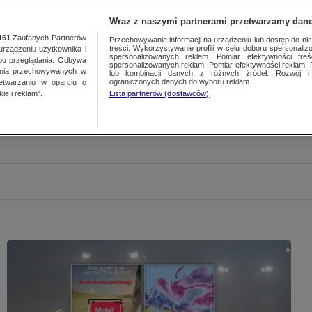
Wraz z naszymi partnerami przetwarzamy dane
161
Zaufanych Partnerów
Przechowywanie informacji na urządzeniu lub dostęp do nich.
treści. Wykorzystywanie profili w celu doboru spersonalizo
ządzeniu użytkownika i
spersonalizowanych reklam. Pomiar efektywności treś
bu przeglądania. Odbywa
spersonalizowanych reklam. Pomiar efektywności reklam. 
ania przechowywanych w
lub kombinacji danych z różnych źródeł. Rozwój i 
ograniczonych danych do wyboru reklam.
zetwarzaniu w oparciu o
ie i reklam”.
Lista partnerów (dostawców)