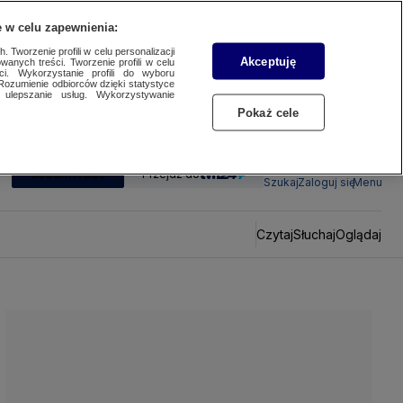
 w celu zapewnienia:
 Tworzenie profili w celu personalizacji
Akceptuję
wanych treści. Tworzenie profili w celu
ci. Wykorzystanie profili do wyboru
Rozumienie odbiorców dzięki statystyce
ulepszanie usług. Wykorzystywanie
Pokaż cele
SUBSKRYBUJ
Przejdź do
Szukaj
Zaloguj się
Menu
Czytaj
Słuchaj
Oglądaj