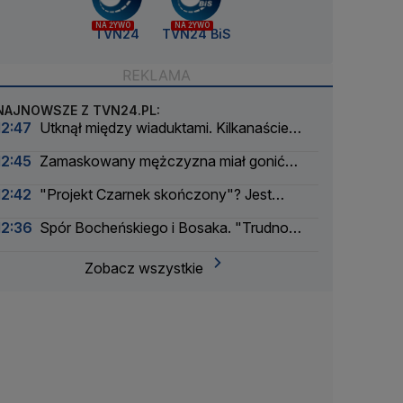
NA ŻYWO
NA ŻYWO
TVN24
TVN24 BiS
NAJNOWSZE Z TVN24.PL:
12:47
Utknął między wiaduktami. Kilkanaście
godzin czekał na pomoc
12:45
Zamaskowany mężczyzna miał gonić
byłego księcia Andrzeja. Nowe informacje
12:42
"Projekt Czarnek skończony"? Jest
komentarz Kaczyńskiego
12:36
Spór Bocheńskiego i Bosaka. "Trudno
powiedzieć, skąd biorą się takie wpisy"
Zobacz wszystkie