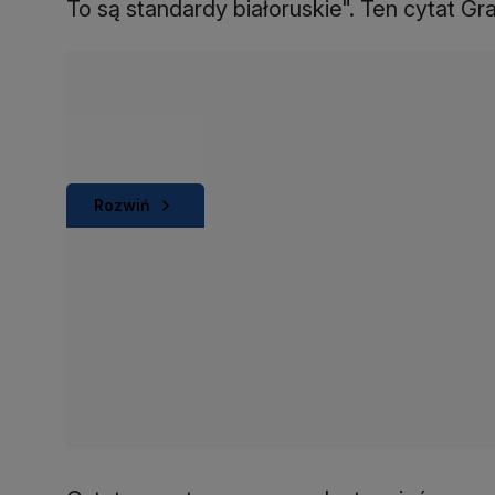
To są standardy białoruskie". Ten cytat Gr
Rozwiń