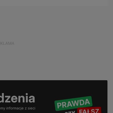
dzenia
y informacje z sieci