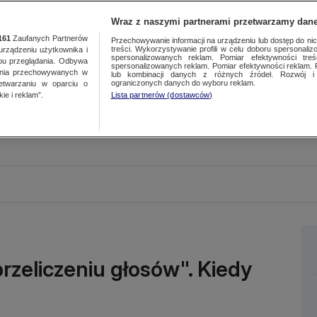
Wraz z naszymi partnerami przetwarzamy dane
161
Zaufanych Partnerów
Przechowywanie informacji na urządzeniu lub dostęp do nich.
treści. Wykorzystywanie profili w celu doboru spersonalizo
ządzeniu użytkownika i
spersonalizowanych reklam. Pomiar efektywności treś
bu przeglądania. Odbywa
spersonalizowanych reklam. Pomiar efektywności reklam. 
ania przechowywanych w
lub kombinacji danych z różnych źródeł. Rozwój i 
ograniczonych danych do wyboru reklam.
zetwarzaniu w oparciu o
ie i reklam”.
Lista partnerów (dostawców)
rzeliczeniu głosów". Kiedy