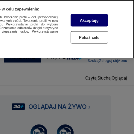
 w celu zapewnienia:
 Tworzenie profili w celu personalizacji
Akceptuję
wanych treści. Tworzenie profili w celu
ci. Wykorzystanie profili do wyboru
Rozumienie odbiorców dzięki statystyce
ulepszanie usług. Wykorzystywanie
Pokaż cele
SUBSKRYBUJ
Przejdź do
Szukaj
Zaloguj się
Menu
Czytaj
Słuchaj
Oglądaj
OGLĄDAJ NA ŻYWO