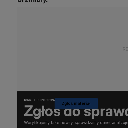
Zgłoś materiał
Zgłoś do spraw
Weryfikujemy fake newsy, sprawdzamy dane, analizujem