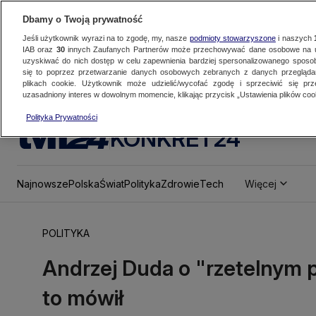
Dbamy o Twoją prywatność
Jeśli użytkownik wyrazi na to zgodę, my, nasze
podmioty stowarzyszone
i naszych
IAB oraz
30
innych Zaufanych Partnerów może przechowywać dane osobowe na ur
uzyskiwać do nich dostęp w celu zapewnienia bardziej spersonalizowanego sposo
się to poprzez przetwarzanie danych osobowych zebranych z danych przegląd
plikach cookie. Użytkownik może udzielić/wycofać zgodę i sprzeciwić się pr
uzasadniony interes w dowolnym momencie, klikając przycisk „Ustawienia plików cook
Polityka Prywatności
KONKRET24
Najnowsze
Polska
Świat
Polityka
Zdrowie
Tech
Więcej
POLITYKA
Andrzej Duda o "rzetelnym p
to mówił