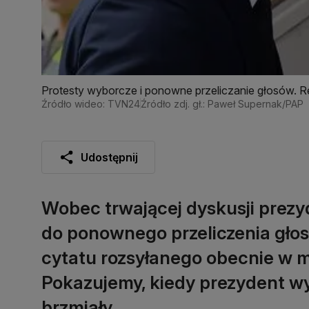
Protesty wyborcze i ponowne przeliczanie głosów. Re
Źródło wideo: TVN24
Źródło zdj. gł.: Paweł Supernak/PAP
Udostępnij
Wobec trwającej dyskusji prez
do ponownego przeliczenia gło
cytatu rozsyłanego obecnie w 
Pokazujemy, kiedy prezydent wyp
brzmiały.