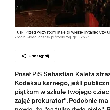
Tusk: Przed wszystkimi staje to wielkie pytanie: Czy 
Źródło wideo: gdansk.pl
Źródło zdj. gł.: TVN24
Udostępnij
Poseł PiS Sebastian Kaleta stra
Kodeksu karnego, jeśli publiczn
piątkom w szkole twojego dzieck
zająć prokurator". Podobnie ma
powie, że "są tylko dwie płcie"