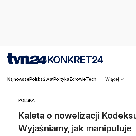
KONKRET24
Najnowsze
Polska
Świat
Polityka
Zdrowie
Tech
Więcej
POLSKA
Kaleta o nowelizacji Kodeks
Wyjaśniamy, jak manipuluje