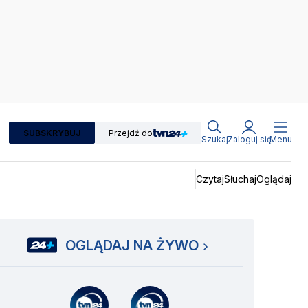
SUBSKRYBUJ
Przejdź do
Szukaj
Zaloguj się
Menu
Czytaj
Słuchaj
Oglądaj
OGLĄDAJ NA ŻYWO