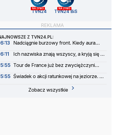
NA ŻYWO
NA ŻYWO
TVN24
TVN24 BiS
NAJNOWSZE Z TVN24.PL:
16:13
Nadciągnie burzowy front. Kiedy aura
znów się poprawi
16:11
Ich nazwiska znają wszyscy, a kryją się w
parkach i zaułkach
15:55
Tour de France już bez zwyciężczyni
sprzed roku
15:55
Świadek o akcji ratunkowej na jeziorze. Był
na miejscu jednym z pierwszych
Zobacz wszystkie