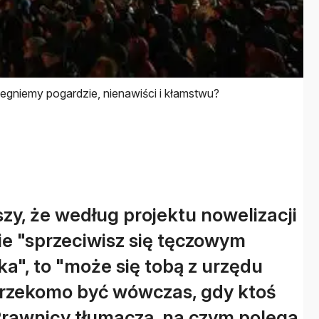
ulegniemy pogardzie, nienawiści i kłamstwu?
szy, że według projektu nowelizacji
ie "sprzeciwisz się tęczowym
a", to "może się tobą z urzędu
 rzekomo być wówczas, gdy ktoś
. Prawnicy tłumaczą, na czym polega