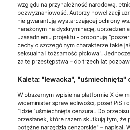
względu na przynależność narodową, etni
bezwyznaniowość. Autorzy nowelizacji uz
nie gwarantują wystarczającej ochrony w
narażonym na dyskryminację, uprzedzenia 
uzasadnieniu projektu - proponują "posze
cechy o szczególnym charakterze takie jak
seksualna i tożsamość płciowa". Jednocz
za te przestępstwa – do trzech lat pozbaw
Kaleta: "lewacka", "uśmiechnięta"
W obszernym wpisie na platformie X ów mi
wiceminister sprawiedliwości, poseł PiS i 
"Idzie 'uśmiechnięta cenzura'. Do przepi
przesłanek, które razem skutkują tym, że
potężne narzędzia cenzorskie" – napisał. W