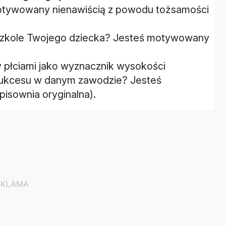
 motywowany nienawiścią z powodu tożsamości
 szkole Twojego dziecka? Jesteś motywowany
y płciami jako wyznacznik wysokości
 sukcesu w danym zawodzie? Jesteś
isownia oryginalna).