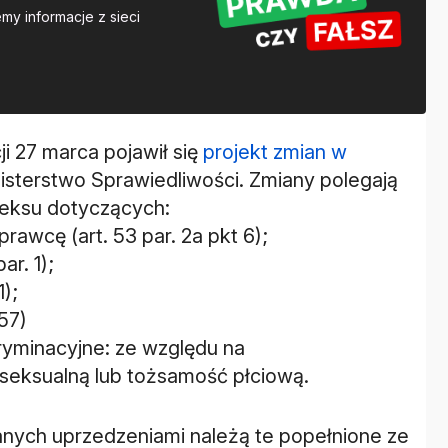
y informacje z sieci
 27 marca pojawił się
projekt zmian w
sterstwo Sprawiedliwości. Zmiany polegają
deksu dotyczących:
rawcę (art. 53 par. 2a pkt 6);
ar. 1);
1);
57)
ryminacyjne: ze względu na
 seksualną lub tożsamość płciową.
nych uprzedzeniami należą te popełnione ze