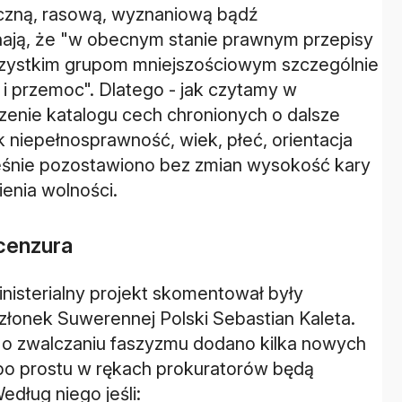
czną, rasową, wyznaniową bądź
nają, że "w obecnym stanie prawnym przepisy
szystkim grupom mniejszościowym szczególnie
i przemoc". Dlatego - jak czytamy w
rzenie katalogu cech chronionych o dalsze
 niepełnosprawność, wiek, płeć, orientacja
eśnie pozostawiono bez zmian wysokość kary
ienia wolności.
 cenzura
nisterialny projekt skomentował były
członek Suwerennej Polski Sebastian Kaleta.
su o zwalczaniu faszyzmu dodano kilka nowych
 po prostu w rękach prokuratorów będą
edług niego jeśli: