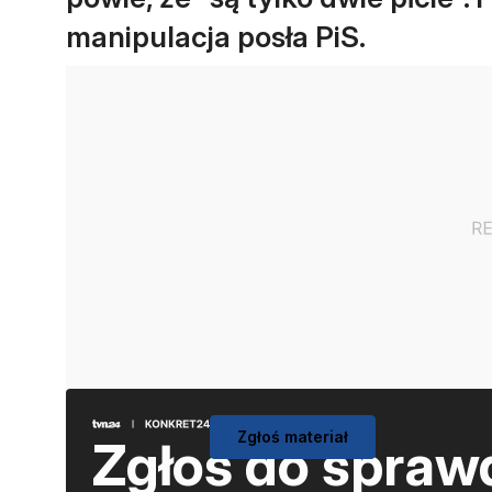
manipulacja posła PiS.
Zgłoś materiał
Zgłoś do spraw