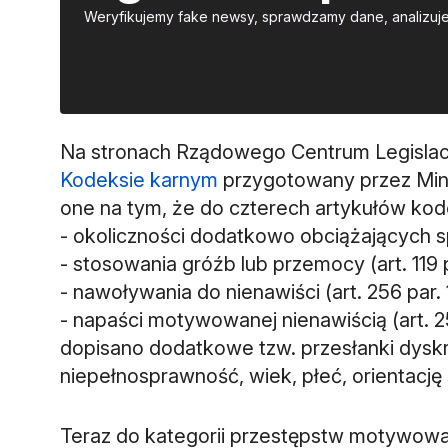
Weryfikujemy fake newsy, sprawdzamy dane, analizujem
Na stronach Rządowego Centrum Legislacji
Kodeksie karnym
przygotowany przez Mini
one na tym, że do czterech artykułów ko
- okoliczności dodatkowo obciążających sp
- stosowania gróźb lub przemocy (art. 119 p
- nawoływania do nienawiści (art. 256 par. 
- napaści motywowanej nienawiścią (art. 2
dopisano dodatkowe tzw. przesłanki dysk
niepełnosprawność, wiek, płeć, orientację
Teraz do kategorii przestępstw motywowa