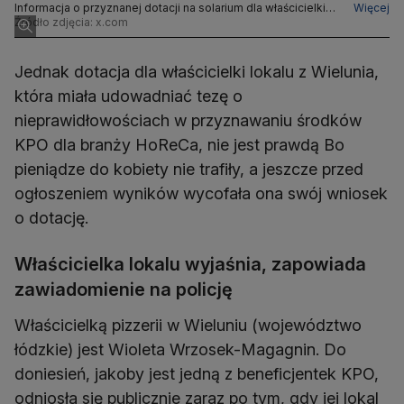
Informacja o przyznanej dotacji na solarium dla właścicielki
Więcej
pizzerii szybko obiegła media społecznościowe
Źródło zdjęcia: x.com
Jednak dotacja dla właścicielki lokalu z Wielunia,
która miała udowadniać tezę o
nieprawidłowościach w przyznawaniu środków
KPO dla branży HoReCa, nie jest prawdą Bo
pieniądze do kobiety nie trafiły, a jeszcze przed
ogłoszeniem wyników wycofała ona swój wniosek
o dotację.
Właścicielka lokalu wyjaśnia, zapowiada
zawiadomienie na policję
Właścicielką pizzerii w Wieluniu (województwo
łódzkie) jest Wioleta Wrzosek-Magagnin. Do
doniesień, jakoby jest jedną z beneficjentek KPO,
odniosła się publicznie zaraz po tym, gdy jej lokal