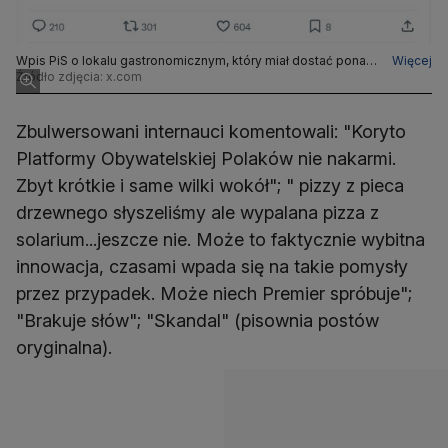
Wpis PiS o lokalu gastronomicznym, który miał dostać ponad
Więcej
260 tys. złotych na budowę solarium
Źródło zdjęcia: x.com
Zbulwersowani internauci komentowali: "Koryto
Platformy Obywatelskiej Polaków nie nakarmi.
Zbyt krótkie i same wilki wokół"; " pizzy z pieca
drzewnego słyszeliśmy ale wypalana pizza z
solarium...jeszcze nie. Może to faktycznie wybitna
innowacja, czasami wpada się na takie pomysły
przez przypadek. Może niech Premier spróbuje";
"Brakuje słów"; "Skandal" (pisownia postów
oryginalna).