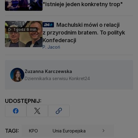
"Istnieje jeden konkretny trop"
Machulski mówi o relacji
1 godz 6 min
z przyrodnim bratem. To polityk
Konfederacji
P. Jacoń
Zuzanna Karczewska
Dziennikarka serwisu Konkret24
UDOSTĘPNIJ:
TAGI:
KPO
Unia Europejska