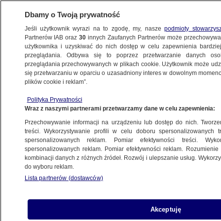
Dbamy o Twoją prywatność
Jeśli użytkownik wyrazi na to zgodę, my, nasze
podmioty stowarzys
Partnerów IAB oraz
30
innych Zaufanych Partnerów może przechowywa
KONKRET24
użytkownika i uzyskiwać do nich dostęp w celu zapewnienia bardzi
przeglądania. Odbywa się to poprzez przetwarzanie danych os
przeglądania przechowywanych w plikach cookie. Użytkownik może udzie
FAŁSZ
się przetwarzaniu w oparciu o uzasadniony interes w dowolnym momencie
plików cookie i reklam”.
"Ćwierć miliona" na solarium w pizzerii?
Polityka Prywatności
Fałszywka o KPO na profilu PiS
Wraz z naszymi partnerami przetwarzamy dane w celu zapewnienia:
Przechowywanie informacji na urządzeniu lub dostęp do nich. Tworzeni
Zuzanna Karczewska
treści. Wykorzystywanie profili w celu doboru spersonalizowanych tr
spersonalizowanych reklam. Pomiar efektywności treści. Wyko
13.08.2025, 18:17
spersonalizowanych reklam. Pomiar efektywności reklam. Rozumienie o
kombinacji danych z różnych źródeł. Rozwój i ulepszanie usług. Wykor
do wyboru reklam.
Udostępnij
Lista partnerów (dostawców)
Akceptuję