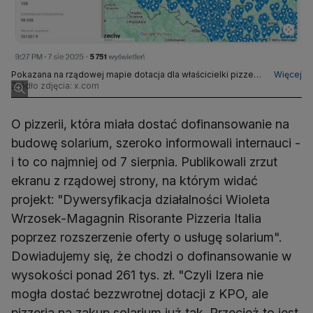
Pokazana na rządowej mapie dotacja dla właścicielki pizzerii,
Więcej
która chciała poszerzyć działalność o usługi solarium, krążyła
Źródło zdjęcia: x.com
w sieci już 7 sierpnia
O pizzerii, która miała dostać dofinansowanie na
budowę solarium, szeroko informowali internauci -
i to co najmniej od 7 sierpnia. Publikowali zrzut
ekranu z rządowej strony, na którym widać
projekt: "Dywersyfikacja działalności Wioleta
Wrzosek-Magagnin Risorante Pizzeria Italia
poprzez rozszerzenie oferty o usługę solarium".
Dowiadujemy się, że chodzi o dofinansowanie w
wysokości ponad 261 tys. zł. "Czyli Izera nie
mogła dostać bezzwrotnej dotacji z KPO, ale
pizzeria na zakup solarium już tak. Przecież to jest