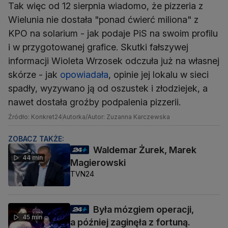
Tak więc od 12 sierpnia wiadomo, że pizzeria z
Wielunia nie dostała "ponad ćwierć miliona" z
KPO na solarium - jak podaje PiS na swoim profilu
i w przygotowanej grafice. Skutki fałszywej
informacji Wioleta Wrzosek odczuła już na własnej
skórze - jak
opowiadała
, opinie jej lokalu w sieci
spadły, wyzywano ją od oszustek i złodziejek, a
nawet dostała groźby podpalenia pizzerii.
Źródło: Konkret24
Autorka/Autor: Zuzanna Karczewska
ZOBACZ TAKŻE:
Waldemar Żurek, Marek
44 min
Magierowski
TVN24
Była mózgiem operacji,
45 min
a później zaginęła z fortuną.