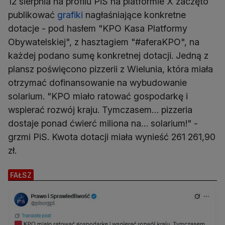
12 sierpnia na profilu PiS na platformie X zaczęto
publikować
grafiki
nagłaśniające konkretne
dotacje - pod hasłem "KPO Kasa Platformy
Obywatelskiej", z hasztagiem "#aferaKPO", na
każdej podano sumę konkretnej dotacji. Jedną z
plansz poświęcono pizzerii z Wielunia, która miała
otrzymać dofinansowanie na wybudowanie
solarium. "KPO miało ratować gospodarkę i
wspierać rozwój kraju. Tymczasem… pizzeria
dostaje ponad ćwierć miliona na… solarium!" -
grzmi PiS. Kwota dotacji miała wynieść 261 261,90
zł.
FAŁSZ