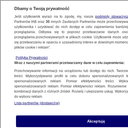
Dbamy o Twoją prywatność
Jeśli użytkownik wyrazi na to zgodę, my, nasze
podmioty stowarzys
Partnerów IAB oraz
30
innych Zaufanych Partnerów może przechowywa
KONKRET24
użytkownika i uzyskiwać do nich dostęp w celu zapewnienia bardzi
przeglądania. Odbywa się to poprzez przetwarzanie danych os
przeglądania przechowywanych w plikach cookie. Użytkownik może udzie
WOJSKO POLSKIE
się przetwarzaniu w oparciu o uzasadniony interes w dowolnym momencie
plików cookie i reklam”.
Fakty czy propaganda rządu?
Manipulacje na temat SAFE
Polityka Prywatności
Wraz z naszymi partnerami przetwarzamy dane w celu zapewnienia:
Michał Istel,
Gabriela Sieczkowska
Przechowywanie informacji na urządzeniu lub dostęp do nich. Tworzeni
treści. Wykorzystywanie profili w celu doboru spersonalizowanych tr
spersonalizowanych reklam. Pomiar efektywności treści. Wyko
Awantura o hełmy. Wcześniej
spersonalizowanych reklam. Pomiar efektywności reklam. Rozumienie o
politycy się zgodzili, żeby teraz się
kombinacji danych z różnych źródeł. Rozwój i ulepszanie usług. Wykor
do wyboru reklam.
pokłócić
Lista partnerów (dostawców)
Michał Istel
"Rządzący są ponad zwykłymi
Akceptuję
ludźmi"? Co ze szkoleniami obronnymi