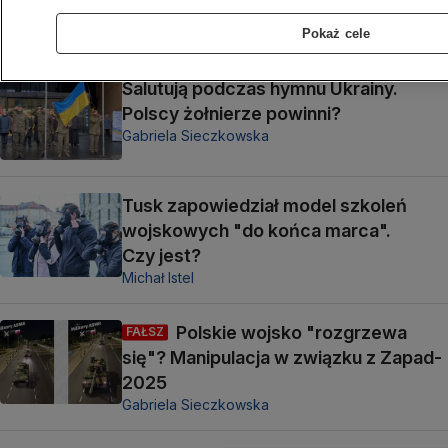
Gabriela Sieczkowska
Pokaż cele
Salutują podczas hymnu Ukrainy.
Polscy żołnierze powinni?
Gabriela Sieczkowska
Tusk zapowiedział model szkoleń
wojskowych "do końca marca".
Czy jest?
Michał Istel
Polskie wojsko "rozgrzewa
FAŁSZ
się"? Manipulacja w związku z Zapad-
2025
Gabriela Sieczkowska