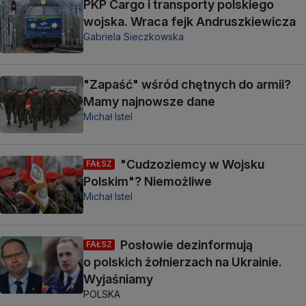
PKP Cargo i transporty polskiego
wojska. Wraca fejk Andruszkiewicza
Gabriela Sieczkowska
"Zapaść" wśród chętnych do armii?
Mamy najnowsze dane
Michał Istel
"Cudzoziemcy w Wojsku
FAŁSZ
Polskim"? Niemożliwe
Michał Istel
Posłowie dezinformują
FAŁSZ
o polskich żołnierzach na Ukrainie.
Wyjaśniamy
POLSKA