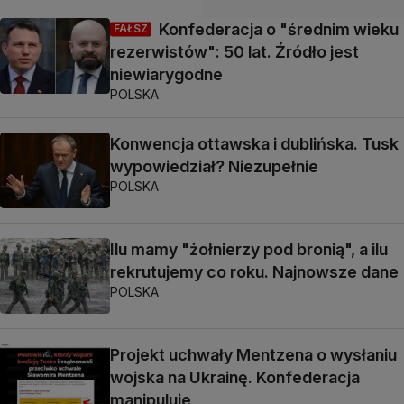
Konfederacja o "średnim wieku
FAŁSZ
rezerwistów": 50 lat. Źródło jest
niewiarygodne
POLSKA
Konwencja ottawska i dublińska. Tusk
wypowiedział? Niezupełnie
POLSKA
Ilu mamy "żołnierzy pod bronią", a ilu
rekrutujemy co roku. Najnowsze dane
POLSKA
Projekt uchwały Mentzena o wysłaniu
wojska na Ukrainę. Konfederacja
manipuluje