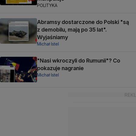
POLITYKA
Abramsy dostarczone do Polski "są
z demobilu, mają po 35 lat".
Wyjaśniamy
Michał Istel
"Nasi wkroczyli do Rumunii"? Co
pokazuje nagranie
Michał Istel