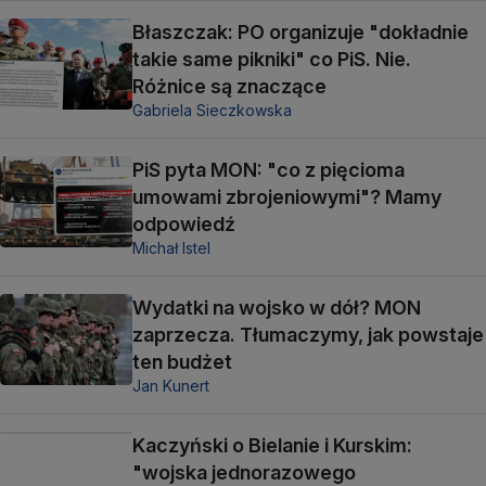
Błaszczak: PO organizuje "dokładnie
takie same pikniki" co PiS. Nie.
Różnice są znaczące
Gabriela Sieczkowska
PiS pyta MON: "co z pięcioma
umowami zbrojeniowymi"? Mamy
odpowiedź
Michał Istel
Wydatki na wojsko w dół? MON
zaprzecza. Tłumaczymy, jak powstaje
ten budżet
Jan Kunert
Kaczyński o Bielanie i Kurskim:
"wojska jednorazowego