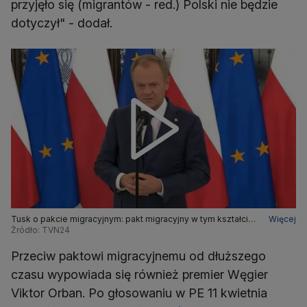
przyjęło się (migrantów - red.) Polski nie będzie
dotyczył" - dodał.
Tusk o pakcie migracyjnym: pakt migracyjny w tym kształcie
Więcej
jest nie do przyjęcia dla Polski
Źródło: TVN24
Przeciw paktowi migracyjnemu od dłuższego
czasu wypowiada się również premier Węgier
Viktor Orban. Po głosowaniu w PE 11 kwietnia