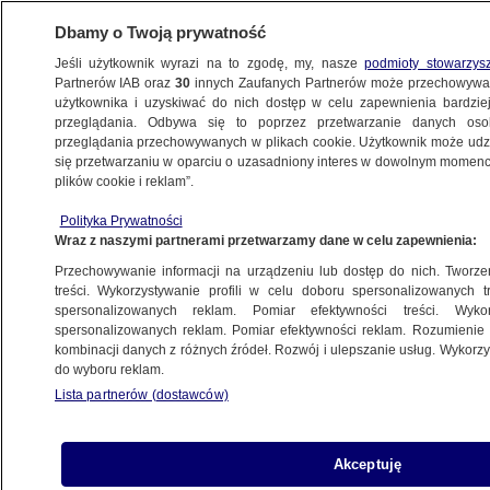
Dbamy o Twoją prywatność
Jeśli użytkownik wyrazi na to zgodę, my, nasze
podmioty stowarzys
Partnerów IAB oraz
30
innych Zaufanych Partnerów może przechowywa
KONKRET24
użytkownika i uzyskiwać do nich dostęp w celu zapewnienia bardzi
przeglądania. Odbywa się to poprzez przetwarzanie danych os
przeglądania przechowywanych w plikach cookie. Użytkownik może udzie
POLITYKA
się przetwarzaniu w oparciu o uzasadniony interes w dowolnym momencie
plików cookie i reklam”.
Słowacja "odrzuca unijny pakt migracyjny,
Polityka Prywatności
a Polska?" Uproszczenie i manipulacja
Wraz z naszymi partnerami przetwarzamy dane w celu zapewnienia:
Przechowywanie informacji na urządzeniu lub dostęp do nich. Tworzeni
Michał Istel
treści. Wykorzystywanie profili w celu doboru spersonalizowanych tr
spersonalizowanych reklam. Pomiar efektywności treści. Wyko
18.04.2024, 11:26
spersonalizowanych reklam. Pomiar efektywności reklam. Rozumienie o
kombinacji danych z różnych źródeł. Rozwój i ulepszanie usług. Wykor
do wyboru reklam.
Udostępnij
Lista partnerów (dostawców)
Akceptuję