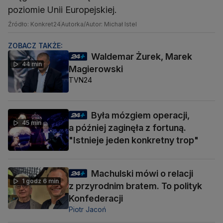
poziomie Unii Europejskiej.
Źródło: Konkret24
Autorka/Autor: Michał Istel
ZOBACZ TAKŻE:
Waldemar Żurek, Marek
44 min
Magierowski
TVN24
Była mózgiem operacji,
45 min
a później zaginęła z fortuną.
"Istnieje jeden konkretny trop"
Machulski mówi o relacji
1 godz 6 min
z przyrodnim bratem. To polityk
Konfederacji
Piotr Jacoń