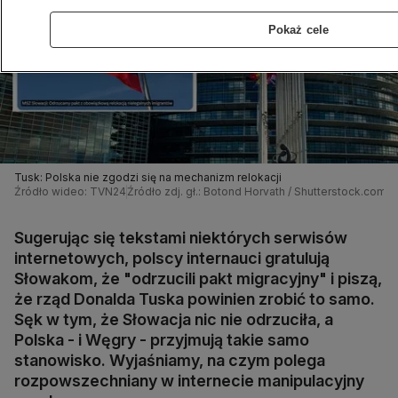
Pokaż cele
Tusk: Polska nie zgodzi się na mechanizm relokacji
Źródło wideo: TVN24
Źródło zdj. gł.: Botond Horvath / Shutterstock.com /
Sugerując się tekstami niektórych serwisów
internetowych, polscy internauci gratulują
Słowakom, że "odrzucili pakt migracyjny" i piszą,
że rząd Donalda Tuska powinien zrobić to samo.
Sęk w tym, że Słowacja nic nie odrzuciła, a
Polska - i Węgry - przyjmują takie samo
stanowisko. Wyjaśniamy, na czym polega
rozpowszechniany w internecie manipulacyjny