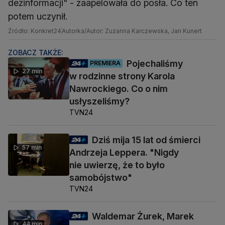
dezinformacji" - zaapelowała do posła. Co ten
potem uczynił.
Źródło: Konkret24
Autorka/Autor: Zuzanna Karczewska, Jan Kunert
ZOBACZ TAKŻE:
Pojechaliśmy
PREMIERA
27 min
w rodzinne strony Karola
Nawrockiego. Co o nim
usłyszeliśmy?
TVN24
Dziś mija 15 lat od śmierci
57 min
Andrzeja Leppera. "Nigdy
nie uwierzę, że to było
samobójstwo"
TVN24
Waldemar Żurek, Marek
44 min