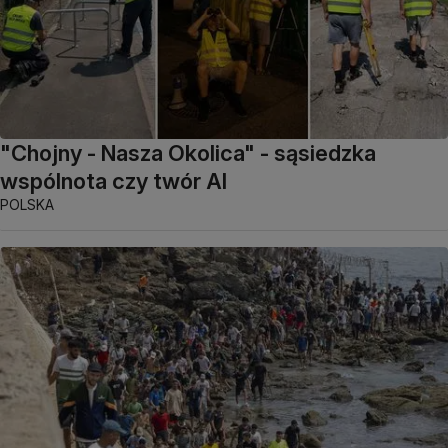
"Chojny - Nasza Okolica" - sąsiedzka
wspólnota czy twór AI
POLSKA