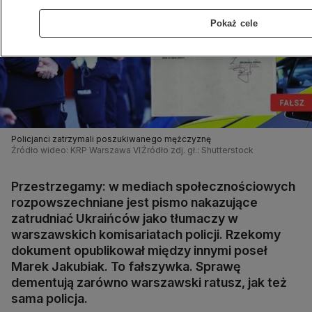
Pokaż cele
Policjanci zatrzymali poszukiwanego mężczyznę
Źródło wideo: KRP Warszawa VI
Źródło zdj. gł.: Shutterstock
Przestrzegamy: w mediach społecznościowych
rozpowszechniane jest pismo nakazujące
zatrudniać Ukraińców jako tłumaczy w
warszawskich komisariatach policji. Rzekomy
dokument opublikował między innymi poseł
Marek Jakubiak. To fałszywka. Sprawę
dementują zarówno warszawski ratusz, jak też
sama policja.