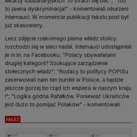
lekarzy subsaharyjskich' to strach się bać"; "Toż
to jawna dyskryminacja!" - komentowali oburzeni
internauci. W momencie publikacji tekstu post był
już skasowany.
Lecz zdjęcie rzekomego pisma władz stolicy
rozchodzi się w sieci nadal. Internauci udostępniali
je m.in. na Facebooku. "Polacy obywatelami
drugiej kategorii? Szokujące zarządzenie
stołecznych władz"; "Rodacy to politycy POPISu
zaserwowali nam ten burdel w Polsce, a będzie
jeszcze gorzej bo rząd ich wspiera w naszym kraju
!"; "Logika godna Rafałków. Ponieważ Ukraińców
jest dużo to pomijać Polaków" - komentowali.
FAŁSZ