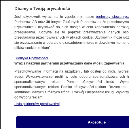
Dbamy o Twoją prywatność
Jeśli użytkownik wyrazi na to zgodę, my, nasze
podmioty stowarzys
Partnerów IAB oraz
30
innych Zaufanych Partnerów może przechowywa
KONKRET24
użytkownika i uzyskiwać do nich dostęp w celu zapewnienia bardzi
przeglądania. Odbywa się to poprzez przetwarzanie danych os
przeglądania przechowywanych w plikach cookie. Użytkownik może udzie
FAŁSZ
się przetwarzaniu w oparciu o uzasadniony interes w dowolnym momencie
plików cookie i reklam”.
Warszawa "nakazuje komisariatom policji"
Polityka Prywatności
zatrudniać Ukraińców? To fałszywka
Wraz z naszymi partnerami przetwarzamy dane w celu zapewnienia:
Przechowywanie informacji na urządzeniu lub dostęp do nich. Tworzeni
Zespół autorów
treści. Wykorzystywanie profili w celu doboru spersonalizowanych tr
spersonalizowanych reklam. Pomiar efektywności treści. Wyko
10.06.2025, 12:40
spersonalizowanych reklam. Pomiar efektywności reklam. Rozumienie o
kombinacji danych z różnych źródeł. Rozwój i ulepszanie usług. Wykor
do wyboru reklam.
Udostępnij
Lista partnerów (dostawców)
Akceptuję