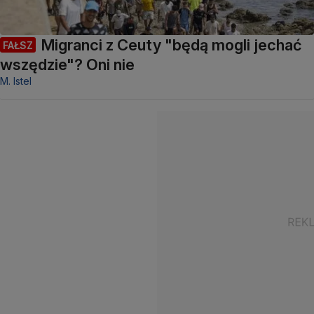
Migranci z Ceuty "będą mogli jechać
FAŁSZ
wszędzie"? Oni nie
M. Istel