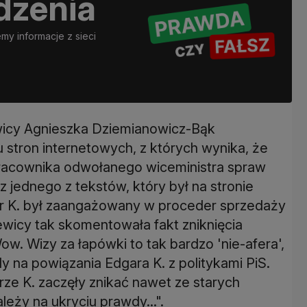
dzenia
y informacje z sieci
ewicy Agnieszka Dziemianowicz-Bąk
u stron internetowych, z których wynika, że
pracownika odwołanego wiceministra spraw
z jednego z tekstów, który był na stronie
 K. był zaangażowany w proceder sprzedaży
ewicy tak skomentowała fakt zniknięcia
ow. Wizy za łapówki to tak bardzo 'nie-afera',
y na powiązania Edgara K. z politykami PiS.
rze K. zaczęły znikać nawet ze starych
ży na ukryciu prawdy...".