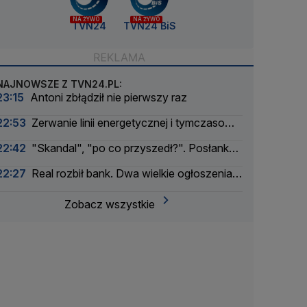
NA ŻYWO
NA ŻYWO
TVN24
TVN24 BiS
NAJNOWSZE Z TVN24.PL:
23:15
Antoni zbłądził nie pierwszy raz
22:53
Zerwanie linii energetycznej i tymczasowa
awaria prądu. Incydent bada Żandarmeria
22:42
"Skandal", "po co przyszedł?". Posłanka
Wojskowa
PiS krytykuje Morawieckiego i publikuje nagranie
22:27
Real rozbił bank. Dwa wielkie ogłoszenia
w jeden dzień
Zobacz wszystkie