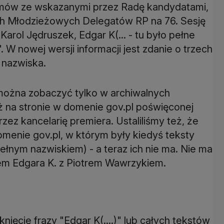
mów ze wskazanymi przez Radę kandydatami,
zech Młodzieżowych Delegatów RP na 76. Sesję
arol Jędruszek, Edgar K(... - tu było pełne
". W nowej wersji informacji jest zdanie o trzech
 nazwiska.
 można zobaczyć tylko w archiwalnych
uż na stronie w domenie gov.pl poświęconej
z kancelarię premiera. Ustaliliśmy też, że
domenie gov.pl, w którym były kiedyś teksty
łnym nazwiskiem) - a teraz ich nie ma. Nie ma
ciem Edgara K. z Piotrem Wawrzykiem.
knięcie frazy "Edgar K(....)" lub całych tekstów