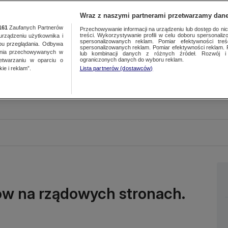
Wraz z naszymi partnerami przetwarzamy dane
161
Zaufanych Partnerów
Przechowywanie informacji na urządzeniu lub dostęp do nich.
treści. Wykorzystywanie profili w celu doboru spersonalizo
ządzeniu użytkownika i
spersonalizowanych reklam. Pomiar efektywności treś
bu przeglądania. Odbywa
spersonalizowanych reklam. Pomiar efektywności reklam. 
ania przechowywanych w
lub kombinacji danych z różnych źródeł. Rozwój i 
ograniczonych danych do wyboru reklam.
zetwarzaniu w oparciu o
ie i reklam”.
Lista partnerów (dostawców)
tów na rządowych stronach.