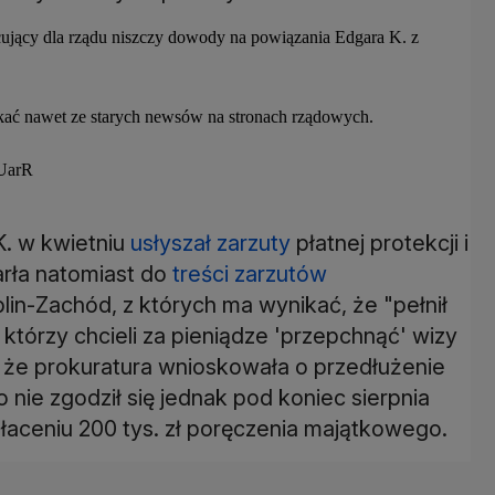
acujący dla rządu niszczy dowody na powiązania Edgara K. z
nikać nawet ze starych newsów na stronach rządowych.
6UarR
K. w kwietniu
usłyszał zarzuty
płatnej protekcji i
arła natomiast do
treści zarzutów
n-Zachód, z których ma wynikać, że "pełnił
którzy chcieli za pieniądze 'przepchnąć' wizy
, że prokuratura wnioskowała o przedłużenie
o nie zgodził się jednak pod koniec sierpnia
łaceniu 200 tys. zł poręczenia majątkowego.