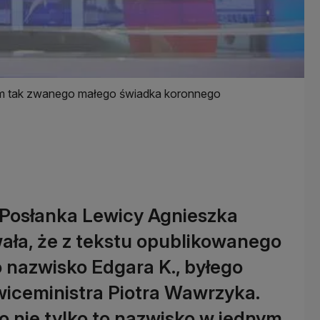
sem tak zwanego małego świadka koronnego
 Posłanka Lewicy Agnieszka
ła, że z tekstu opublikowanego
o nazwisko Edgara K., byłego
iceministra Piotra Wawrzyka.
o nie tylko to nazwisko w jednym