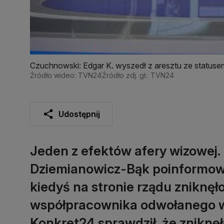
Czuchnowski: Edgar K. wyszedł z aresztu ze statu
Źródło wideo: TVN24
Źródło zdj. gł.: TVN24
Udostępnij
Jeden z efektów afery wizowej.
Dziemianowicz-Bąk poinformowa
kiedyś na stronie rządu zniknęł
współpracownika odwołanego w
Konkret24 sprawdził, że zniknęł