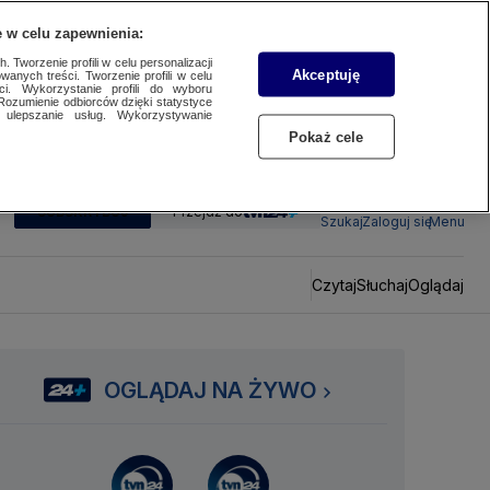
 w celu zapewnienia:
 Tworzenie profili w celu personalizacji
Akceptuję
wanych treści. Tworzenie profili w celu
ci. Wykorzystanie profili do wyboru
Rozumienie odbiorców dzięki statystyce
ulepszanie usług. Wykorzystywanie
Pokaż cele
SUBSKRYBUJ
Przejdź do
Szukaj
Zaloguj się
Menu
Czytaj
Słuchaj
Oglądaj
OGLĄDAJ NA ŻYWO