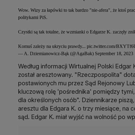
Wow. Wizy za łapówki to tak bardzo "nie-afera", że ktoś pr
politykami PiS.
Czystki są tak totalne, że wzmianki o Edgarze K. zaczęły z
Komuś zależy na ukryciu prawdy...
pic.twitter.com/BXYTf
— A. Dziemianowicz-Bąk (@AgaBak)
September 18, 2023
Według informacji Wirtualnej Polski Edgar 
został aresztowany. "Rzeczpospolita" dot
postawionych mu przez Sąd Rejonowy Lubli
kluczową rolę 'pośrednika' pomiędzy tymi, 
dla określonych osób". Dziennikarze piszą
aresztu dla Edgara K. o trzy miesiące, na c
sąd. Edgar K. miał wyjść na wolność po wp