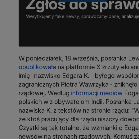
Zgłoś do spraw
Weryfikujemy fake newsy, sprawdzamy dane, analizujem
W poniedziałek, 18 września, posłanka L
opublikowała
na platformie X zrzuty ekran
imię i nazwisko Edgara K. - byłego współ
zagranicznych Piotra Wawrzyka - zniknęło 
rządowej. Według
informacji mediów
Edgar
polskich wiz obywatelom Indii. Posłanka L
nazwiska K. z tekstów na stronie rządu: "W
że ktoś pracujący dla rządu niszczy dowod
Czystki są tak totalne, że wzmianki o Edga
newsów na stronach rządowych. Komuś zale