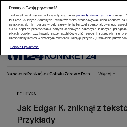
Dbamy o Twoją prywatność
Jeśli użytkownik wyrazi na to zgodę, my, nasze
podmioty stowarzyszone
i naszych
IAB oraz
30
innych Zaufanych Partnerów może przechowywać dane osobowe na ur
uzyskiwać do nich dostęp w celu zapewnienia bardziej spersonalizowanego sposo
się to poprzez przetwarzanie danych osobowych zebranych z danych przegląd
plikach cookie. Użytkownik może udzielić/wycofać zgodę i sprzeciwić się pr
uzasadniony interes w dowolnym momencie, klikając przycisk „Ustawienia plików cook
Polityka Prywatności
KONKRET24
Najnowsze
Polska
Świat
Polityka
Zdrowie
Tech
Więcej
POLITYKA
Jak Edgar K. zniknął z teks
Przykłady