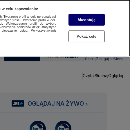
 w celu zapewnienia:
 Tworzenie profili w celu personalizacji
Akceptuję
wanych treści. Tworzenie profili w celu
ci. Wykorzystanie profili do wyboru
Rozumienie odbiorców dzięki statystyce
ulepszanie usług. Wykorzystywanie
Pokaż cele
SUBSKRYBUJ
Przejdź do
Szukaj
Zaloguj się
Menu
Czytaj
Słuchaj
Oglądaj
OGLĄDAJ NA ŻYWO