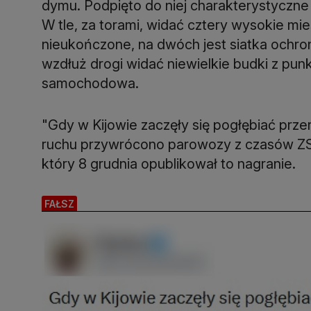
dymu. Podpięto do niej charakterystyczne
W tle, za torami, widać cztery wysokie m
nieukończone, na dwóch jest siatka ochron
wzdłuż drogi widać niewielkie budki z pun
samochodowa.
"Gdy w Kijowie zaczęły się pogłębiać prze
ruchu przywrócono parowozy z czasów Z
który 8 grudnia opublikował to nagranie.
FAŁSZ