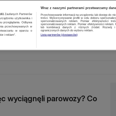
Wraz z naszymi partnerami przetwarzamy dane
161
Zaufanych Partnerów
Przechowywanie informacji na urządzeniu lub dostęp do nich.
treści. Wykorzystywanie profili w celu doboru spersonalizo
ządzeniu użytkownika i
spersonalizowanych reklam. Pomiar efektywności treś
bu przeglądania. Odbywa
spersonalizowanych reklam. Pomiar efektywności reklam. 
ania przechowywanych w
lub kombinacji danych z różnych źródeł. Rozwój i 
ograniczonych danych do wyboru reklam.
zetwarzaniu w oparciu o
ie i reklam”.
Lista partnerów (dostawców)
ięc wyciągnęli parowozy? Co