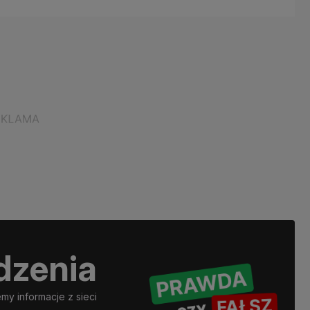
dzenia
y informacje z sieci