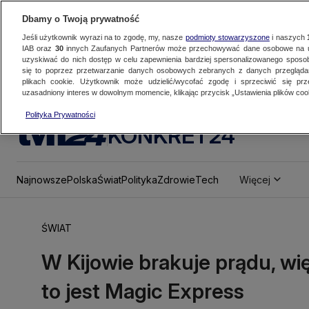
Dbamy o Twoją prywatność
Jeśli użytkownik wyrazi na to zgodę, my, nasze
podmioty stowarzyszone
i naszych
IAB oraz
30
innych Zaufanych Partnerów może przechowywać dane osobowe na ur
uzyskiwać do nich dostęp w celu zapewnienia bardziej spersonalizowanego sposo
się to poprzez przetwarzanie danych osobowych zebranych z danych przegląd
plikach cookie. Użytkownik może udzielić/wycofać zgodę i sprzeciwić się pr
uzasadniony interes w dowolnym momencie, klikając przycisk „Ustawienia plików cook
Polityka Prywatności
KONKRET24
Najnowsze
Polska
Świat
Polityka
Zdrowie
Tech
Więcej
ŚWIAT
W Kijowie brakuje prądu, w
to jest Magic Express