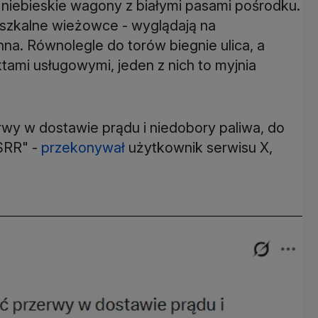
 niebieskie wagony z białymi pasami pośrodku.
ieszkalne wieżowce - wyglądają na
na. Równolegle do torów biegnie ulica, a
ktami usługowymi, jeden z nich to myjnia
rwy w dostawie prądu i niedobory paliwa, do
SRR" -
przekonywał
użytkownik serwisu X,