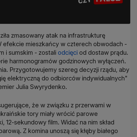
ziła zmasowany atak na infrastrukturę
 W efekcie mieszkańcy w czterech obwodach -
 i sumskim - zostali
odcięci
od dostaw prądu.
 serie harmonogramów godzinowych wyłączeń.
ia. Przygotowujemy szereg decyzji rządu, aby
ię elektryczną do odbiorców indywidualnych"
emier Julia Swyrydenko.
sugerujące, że w związku z przerwami w
kraińskie tory miały wrócić parowe
, 12-sekundowy film. Widać na nim skład
parową. Z komina unoszą się kłęby białego