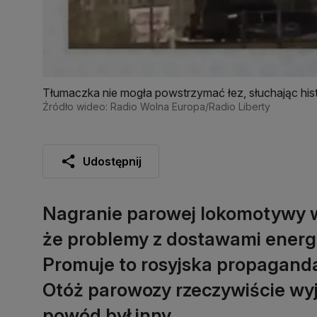
Tłumaczka nie mogła powstrzymać łez, słuchając hist
Źródło wideo: Radio Wolna Europa/Radio Liberty
Udostępnij
Nagranie parowej lokomotywy w 
że problemy z dostawami energi
Promuje to rosyjska propaganda
Otóż parowozy rzeczywiście wyje
powód był inny.