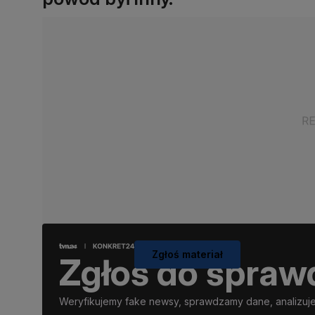
Zgłoś materiał
Zgłoś do spraw
Weryfikujemy fake newsy, sprawdzamy dane, analizujem