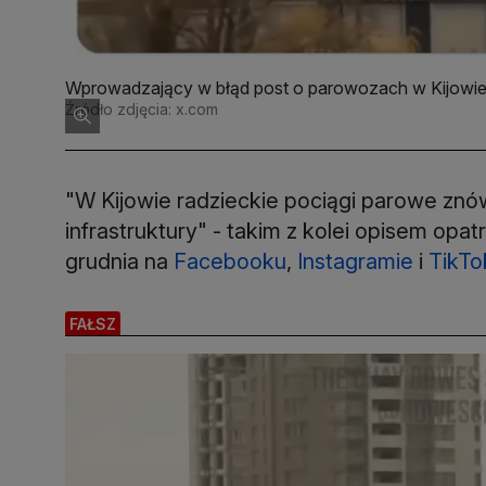
Wprowadzający w błąd post o parowozach w Kijowie.
Źródło zdjęcia: x.com
"W Kijowie radzieckie pociągi parowe znów 
infrastruktury" - takim z kolei opisem op
grudnia na
Facebooku
,
Instagramie
i
TikTo
FAŁSZ