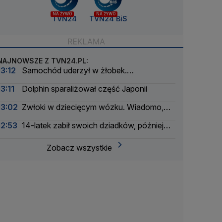
NA ŻYWO
NA ŻYWO
TVN24
TVN24 BiS
NAJNOWSZE Z TVN24.PL:
13:12
Samochód uderzył w żłobek.
Ewakuowano 33 osoby
13:11
Dolphin sparaliżował część Japonii
13:02
Zwłoki w dziecięcym wózku. Wiadomo,
kto to zrobił
12:53
14-latek zabił swoich dziadków, później
otworzył ogień w szkole. Nowe informacje
Zobacz wszystkie